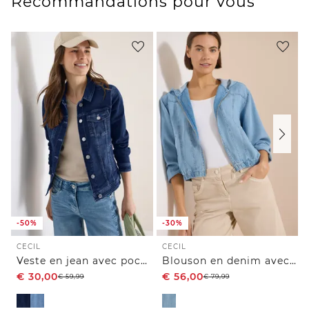
Recommandations pour vous
-50%
-30%
CECIL
CECIL
Veste en jean avec poches poitrine et boutons
Blouson en denim avec fermeture zip
€
30,00
€
56,00
€
59,99
€
79,99