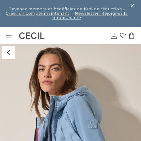
Devenez membre et bénéficiez de 10 % de réduction
–
Créer un compte maintenant
|
Newsletter: Rejoignez la
communauté