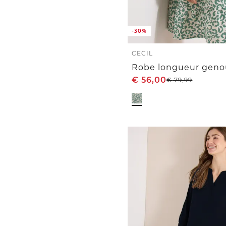
-30%
CECIL
€
56,00
€
79,99