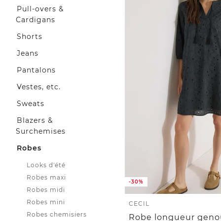
Pull-overs &
Cardigans
Shorts
Jeans
Pantalons
Vestes, etc.
Sweats
Blazers &
Surchemises
Robes
Looks d'été
Robes maxi
-30%
Robes midi
Robes mini
CECIL
Robes chemisiers