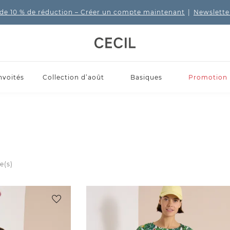
de 10 % de réduction
– Créer un compte maintenant
|
Newslette
nvoités
Collection d’août
Basiques
Promotion
e(s)