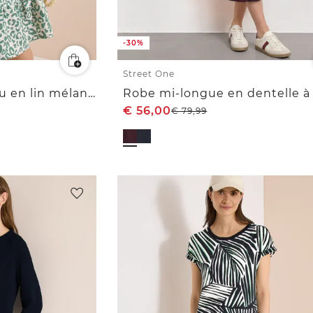
-30%
Street One
Robe longueur genou en lin mélangé avec imprimé
€
56,00
€
79,99