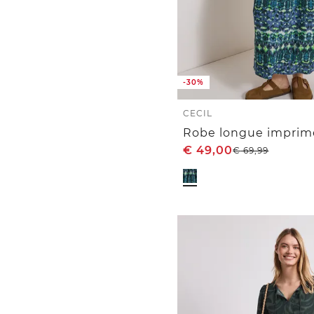
-30%
CECIL
Robe longue imprimé
€
49,00
€
69,99