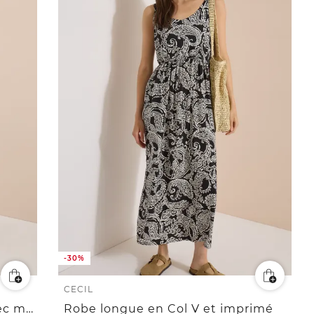
-30%
CECIL
Robe à longueur de genou avec motif floral
Robe longue en Col V et imprimé