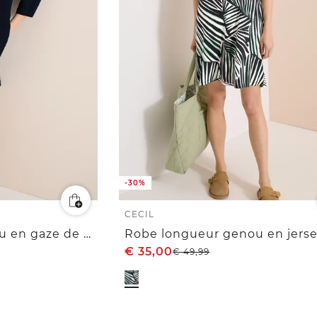
-30%
CECIL
Robe longueur genou en gaze de coton
Robe longueur genou en jers
€
35,00
€
49,99