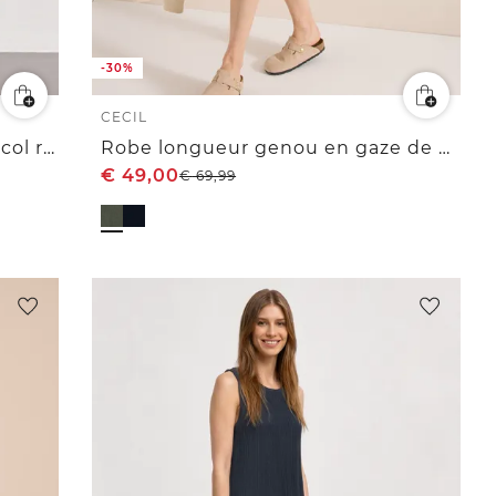
-30%
CECIL
Robe mi-longue en dentelle à col rond
Robe longueur genou en gaze de coton
€
49,00
€
69,99