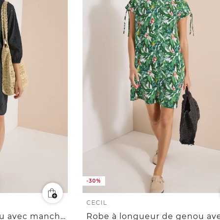
-30%
CECIL
Robe longueur genou avec manches 3/4 et broderie