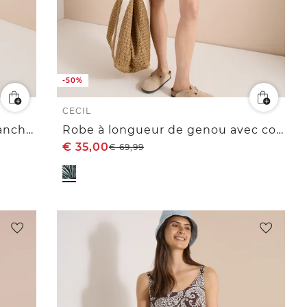
-50%
CECIL
Robe longueur genou avec manches 3/4 et broderie
Robe à longueur de genou avec col en V arrondi
€
35,00
€
69,99