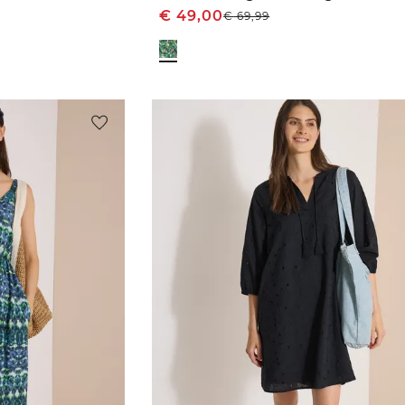
€
49,00
€
69,99