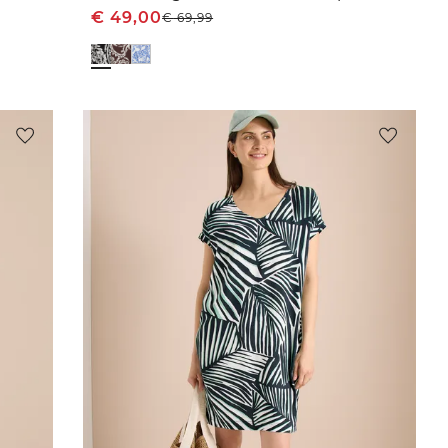
€
49,00
€
69,99