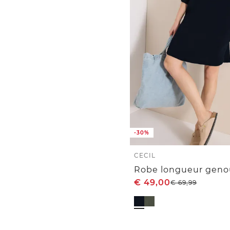
-30%
CECIL
€
49,00
€
69,99