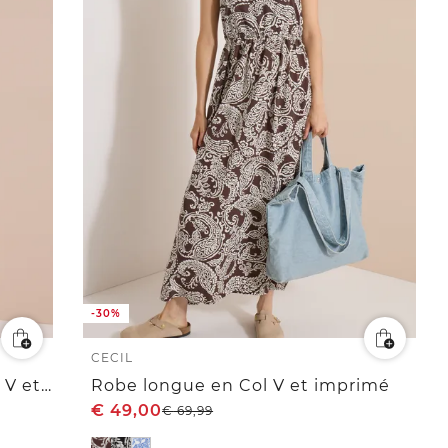
-30%
CECIL
Robe mi-longue à encolure en V et imprimé
Robe longue en Col V et imprimé
€
49,00
€
69,99