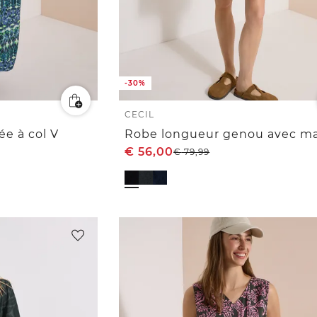
-30%
CECIL
e à col V
€
56,00
€
79,99