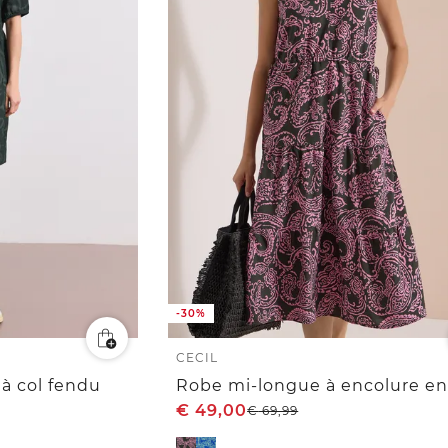
-30%
CECIL
à col fendu
€
49,00
€
69,99