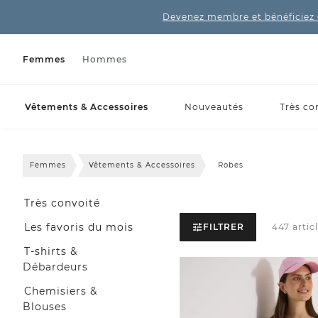
Devenez membre et bénéficiez 
Femmes
Hommes
Vêtements & Accessoires
Nouveautés
Très co
Femmes
Vêtements & Accessoires
Robes
Très convoité
Les favoris du mois
FILTRER
447 articl
T-shirts &
Débardeurs
Chemisiers &
Blouses