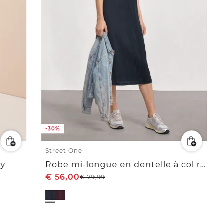
-30%
Street One
ey
Robe mi-longue en dentelle à col rond
€
56,00
€
79,99