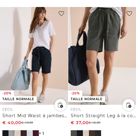
-20%
-20%
TAILLE NORMALE
TAILLE NORMALE
CECIL
CECIL
Short Mid Waist à jambes droites, coupe décontractée
Short Straight Leg à la coupe Loose Fit
€
40,00
€
37,00
€
49,99
€
45,99
+ 1