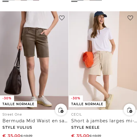
-30%
-30%
TAILLE NORMALE
TAILLE NORMALE
Street One
CECIL
Bermuda Mid Waist en satin
Short à jambes larges mi-longues, coupe loose
STYLE YULIUS
STYLE NEELE
€
35,00
€
35,00
€
49,99
€
49,99