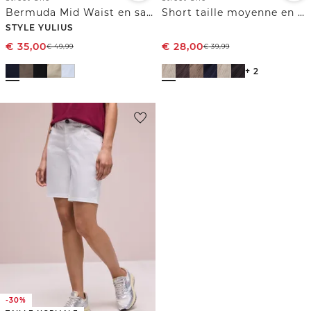
Bermuda Mid Waist en satin
Short taille moyenne en gaze de coton
STYLE YULIUS
€
35,00
€
28,00
€
49,99
€
39,99
+ 2
-30%