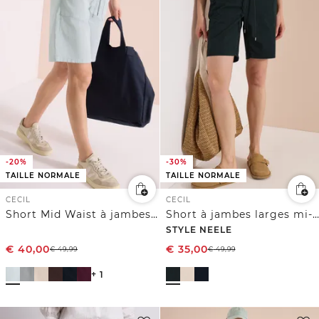
-20%
-30%
TAILLE NORMALE
TAILLE NORMALE
CECIL
CECIL
Short Mid Waist à jambes droites, coupe décontractée
Short à jambes larges mi-longues, coupe loose
STYLE NEELE
€
40,00
€
35,00
€
49,99
€
49,99
+ 1