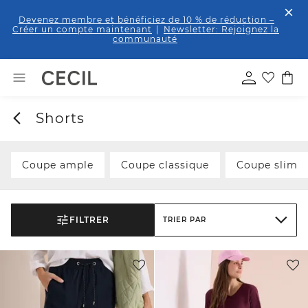
Devenez membre et bénéficiez de 10 % de réduction
–
Créer un compte maintenant
|
Newsletter: Rejoignez la
communauté
Shorts
Coupe ample
Coupe classique
Coupe slim
FILTRER
TRIER PAR