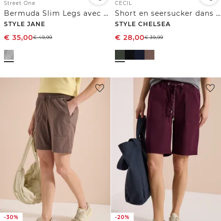
Street One
CECIL
Bermuda Slim Legs avec détail Turn-Up
Short en seersucker dans des couleurs unies
STYLE JANE
STYLE CHELSEA
€
35,00
€
28,00
€
49,99
€
39,99
-30%
-20%