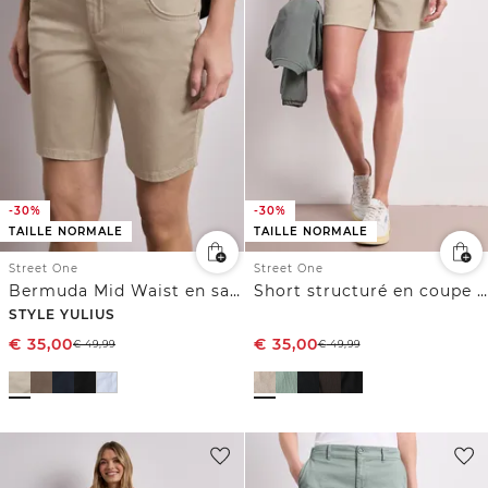
-30%
-30%
TAILLE NORMALE
TAILLE NORMALE
Street One
Street One
Bermuda Mid Waist en satin
Short structuré en coupe loose
STYLE YULIUS
€
35,00
€
35,00
€
49,99
€
49,99