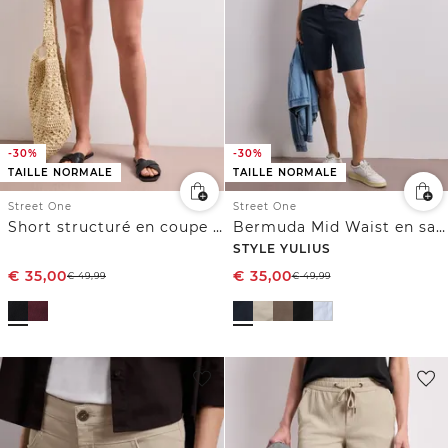
-30%
-30%
TAILLE NORMALE
TAILLE NORMALE
Street One
Street One
Short structuré en coupe loose
Bermuda Mid Waist en satin
STYLE YULIUS
€
35,00
€
35,00
€
49,99
€
49,99