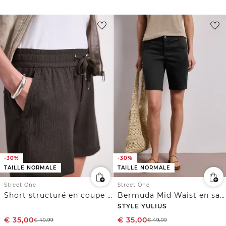
-30%
-30%
TAILLE NORMALE
TAILLE NORMALE
Street One
Street One
Short structuré en coupe loose
Bermuda Mid Waist en satin
STYLE YULIUS
€
35,00
€
35,00
€
49,99
€
49,99