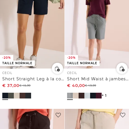
-20%
-20%
TAILLE NORMALE
TAILLE NORMALE
CECIL
CECIL
Short Straight Leg à la coupe Loose Fit
Short Mid Waist à jambes droites, coupe décontractée
€
37,00
€
40,00
€
45,99
€
49,99
+ 1