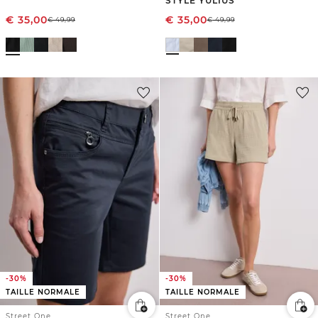
STYLE YULIUS
€
35,00
€
35,00
€
49,99
€
49,99
-30%
-30%
TAILLE NORMALE
TAILLE NORMALE
Street One
Street One