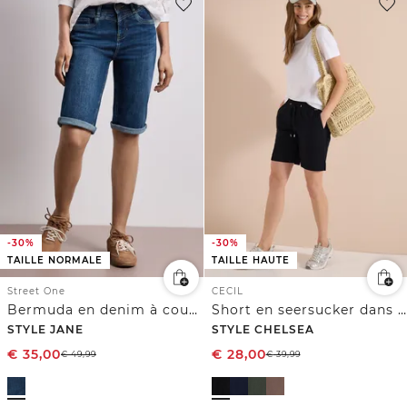
-30%
-30%
TAILLE NORMALE
TAILLE HAUTE
Street One
CECIL
Bermuda en denim à coupe slim et finitions à revers
Short en seersucker dans des couleurs unies
STYLE JANE
STYLE CHELSEA
€
35,00
€
28,00
€
49,99
€
39,99