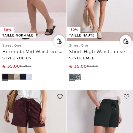
-30%
-30%
TAILLE NORMALE
TAILLE HAUTE
Street One
Street One
Bermuda Mid Waist en satin
Short High Waist Loose Fit avec imprimé
STYLE YULIUS
STYLE EMEE
€
35,00
€
35,00
€
49,99
€
49,99