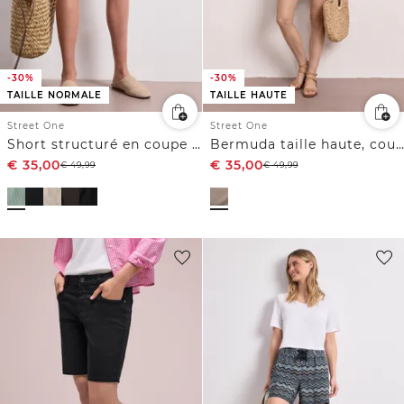
-30%
-30%
TAILLE NORMALE
TAILLE HAUTE
Street One
Street One
Short structuré en coupe loose
Bermuda taille haute, coupe décontractée
€
35,00
€
35,00
€
49,99
€
49,99