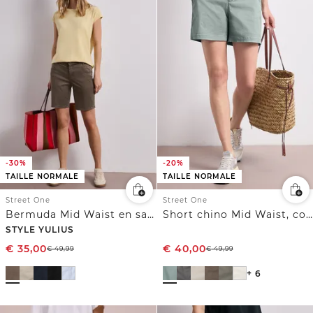
-30%
-20%
TAILLE NORMALE
TAILLE NORMALE
Street One
Street One
Bermuda Mid Waist en satin
Short chino Mid Waist, coupe décontractée
STYLE YULIUS
€
35,00
€
40,00
€
49,99
€
49,99
+ 6