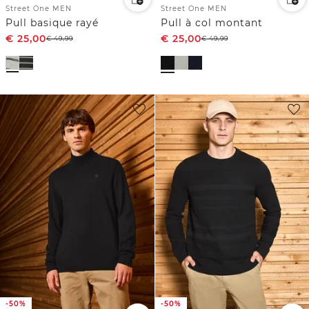
Street One MEN
Street One MEN
Pull basique rayé
Pull à col montant
€
25,00
€
25,00
€
49,99
€
49,99
-50%
-50%