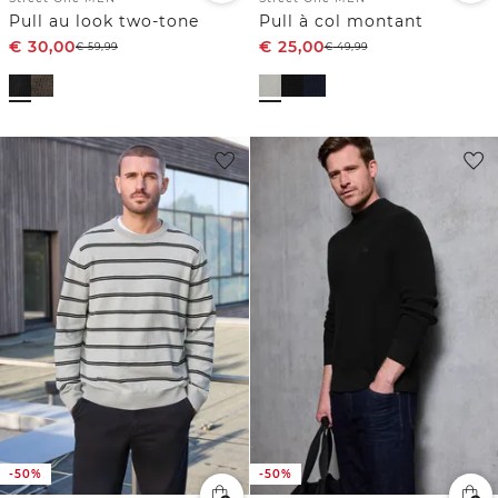
Pull au look two-tone
Pull à col montant
€
30,00
€
25,00
€
59,99
€
49,99
-50%
-50%