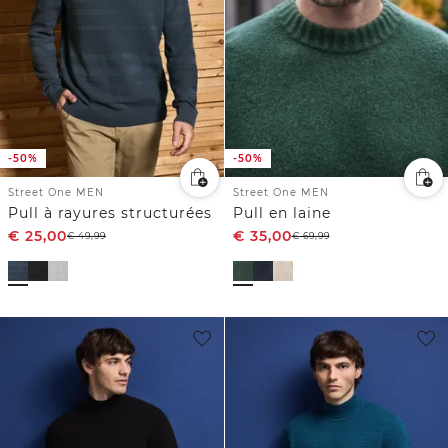
-50%
-50%
Street One MEN
Street One MEN
Pull à rayures structurées
Pull en laine
€
25,00
€
35,00
€
49,99
€
69,99