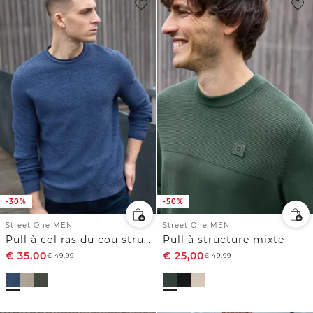
-30%
-50%
Street One MEN
Street One MEN
Pull à col ras du cou structuré
Pull à structure mixte
€
35,00
€
25,00
€
49,99
€
49,99