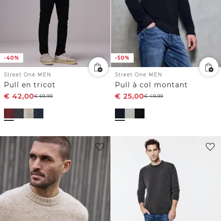
-40%
-50%
Street One MEN
Street One MEN
Pull en tricot
Pull à col montant
€
42,00
€
25,00
€
69,99
€
49,99