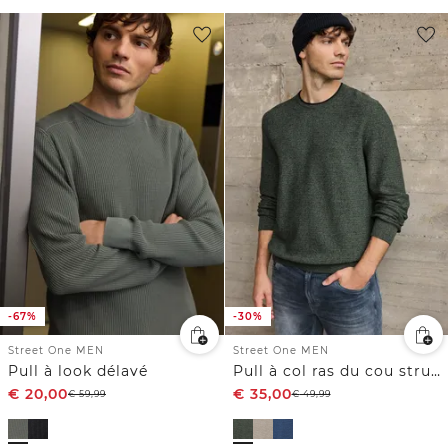
-67%
-30%
Street One MEN
Street One MEN
Pull à look délavé
Pull à col ras du cou structuré
€
20,00
€
35,00
€
59,99
€
49,99