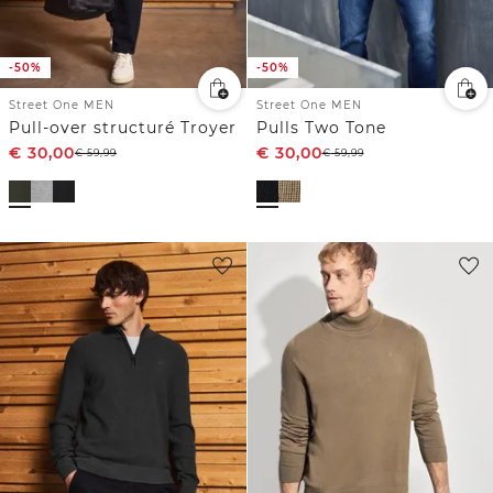
-50%
-50%
Street One MEN
Street One MEN
Pull-over structuré Troyer
Pulls Two Tone
€
30,00
€
30,00
€
59,99
€
59,99