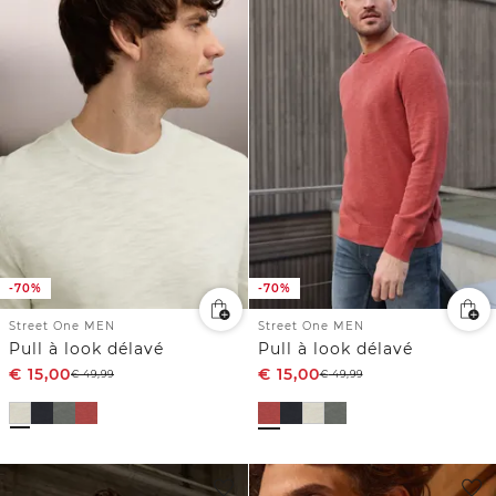
-70%
-70%
Street One MEN
Street One MEN
Pull à look délavé
Pull à look délavé
€
15,00
€
15,00
€
49,99
€
49,99