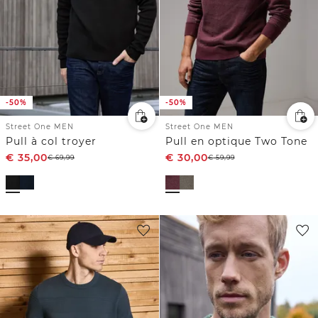
-50%
-50%
Street One MEN
Street One MEN
Pull à col troyer
Pull en optique Two Tone
€
35,00
€
30,00
€
69,99
€
59,99