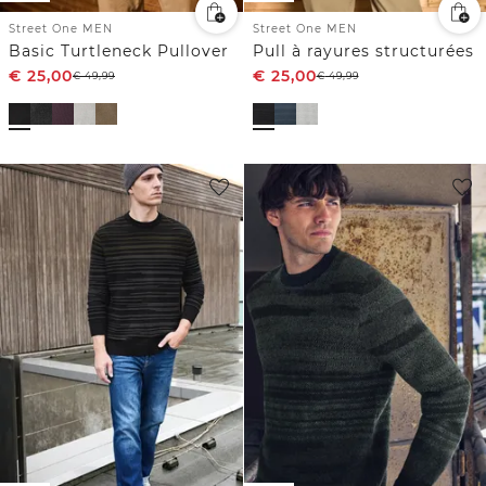
Street One MEN
Street One MEN
Basic Turtleneck Pullover
Pull à rayures structurées
€
25,00
€
25,00
€
49,99
€
49,99