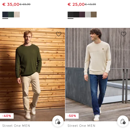
€
35,00
€
25,00
€
69,99
€
49,99
-40%
-50%
Street One MEN
Street One MEN