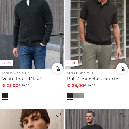
-70%
-50%
Street One MEN
Street One MEN
Veste look délavé
Pull à manches courtes
€
21,00
€
25,00
€
69,99
€
49,99