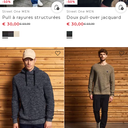
-50%
-50%
Street One MEN
Street One MEN
Pull à rayures structurées
Doux pull-over jacquard
€
30,00
€
30,00
€
59,99
€
59,99