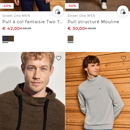
-40%
-50%
Street One MEN
Street One MEN
Pull à col fantaisie Two Tone
Pull structuré Mouline
€
42,00
€
30,00
€
69,99
€
59,99