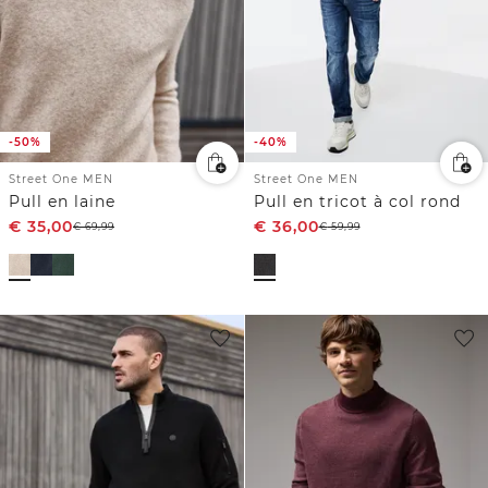
-50%
-40%
Street One MEN
Street One MEN
Pull en laine
Pull en tricot à col rond
€
35,00
€
36,00
€
69,99
€
59,99