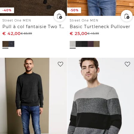
-40%
-50%
Street One MEN
Street One MEN
Pull à col fantaisie Two Tone
Basic Turtleneck Pullover
€
42,00
€
25,00
€
69,99
€
49,99