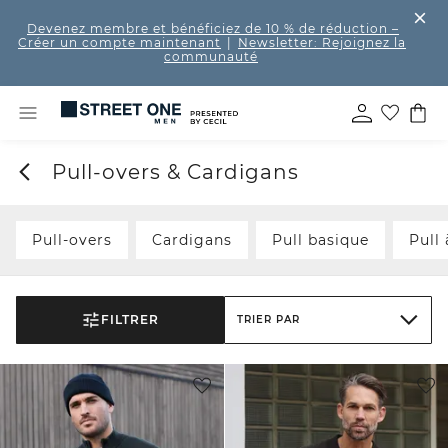
Devenez membre et bénéficiez de 10 % de réduction
–
Créer un compte maintenant
|
Newsletter: Rejoignez la
communauté
Pull-overs & Cardigans
Pull-overs
Cardigans
Pull basique
Pull 
FILTRER
TRIER PAR