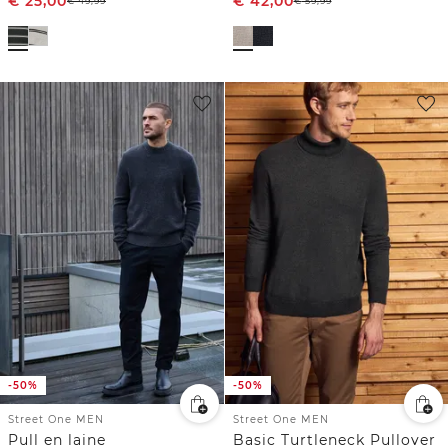
€
25,00
€
42,00
€
49,99
€
59,99
-50%
-50%
Street One MEN
Street One MEN
Pull en laine
Basic Turtleneck Pullover