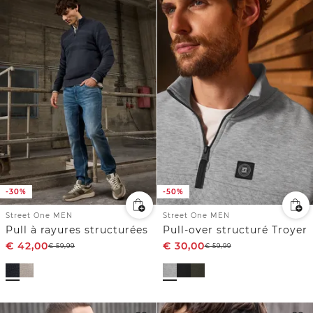
-30%
-50%
Street One MEN
Street One MEN
Pull à rayures structurées
Pull-over structuré Troyer
€
42,00
€
30,00
€
59,99
€
59,99