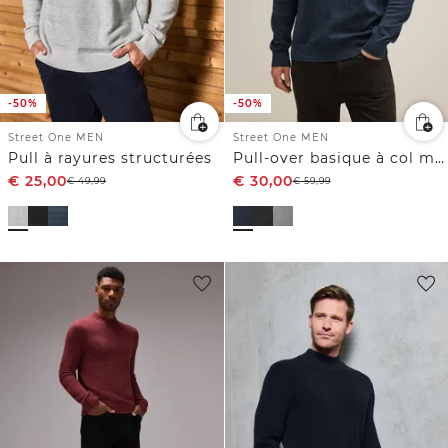
-50%
-50%
Street One MEN
Street One MEN
Pull à rayures structurées
Pull-over basique à col montant
€
25,00
€
30,00
€
49,99
€
59,99