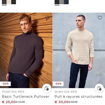
-50%
-50%
Street One MEN
Street One MEN
Basic Turtleneck Pullover
Pull à rayures structurées
€
25,00
€
30,00
€
49,99
€
59,99