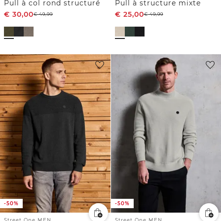
Pull à col rond structuré
Pull à structure mixte
€
30,00
€
25,00
€
49,99
€
49,99
-50%
-50%
Street One MEN
Street One MEN