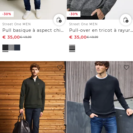
-30%
-30%
Street One MEN
Street One MEN
Pull basique à aspect chiné
Pull-over en tricot à rayures
€
35,00
€
35,00
€
49,99
€
49,99