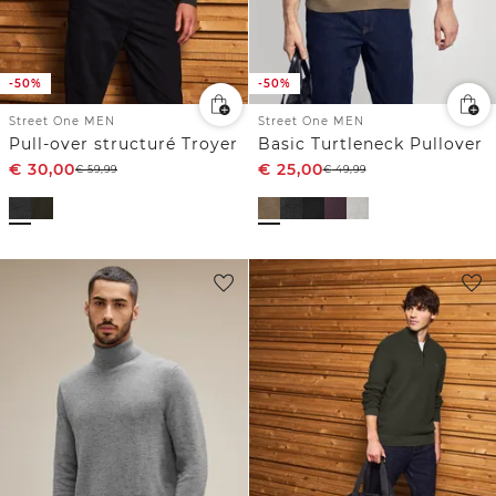
-50%
-50%
Street One MEN
Street One MEN
Pull-over structuré Troyer
Basic Turtleneck Pullover
€
30,00
€
25,00
€
59,99
€
49,99