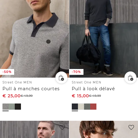
-50%
-70%
Street One MEN
Street One MEN
Pull à manches courtes
Pull à look délavé
€
25,00
€
15,00
€
49,99
€
49,99