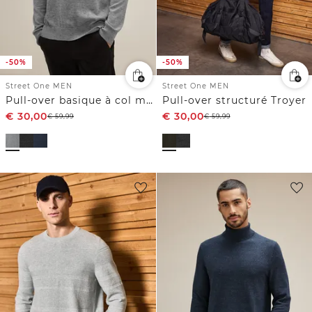
-50%
-50%
Street One MEN
Street One MEN
Pull-over basique à col montant
Pull-over structuré Troyer
€
30,00
€
30,00
€
59,99
€
59,99