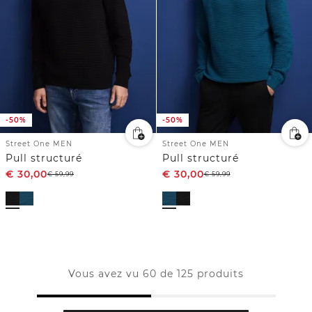
-50%
-50%
Street One MEN
Street One MEN
Pull structuré
Pull structuré
€
30,00
€
30,00
€
59,99
€
59,99
Vous avez vu 60 de 125 produits