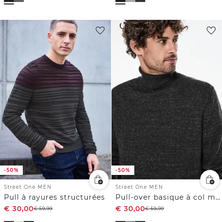
-50%
-50%
Street One MEN
Street One MEN
Pull à rayures structurées
Pull-over basique à col montant
€
30,00
€
30,00
€
59,99
€
59,99