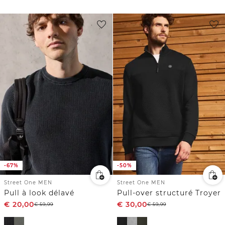
-67%
-50%
Street One MEN
Street One MEN
Pull à look délavé
Pull-over structuré Troyer
€
20,00
€
30,00
€
59,99
€
59,99