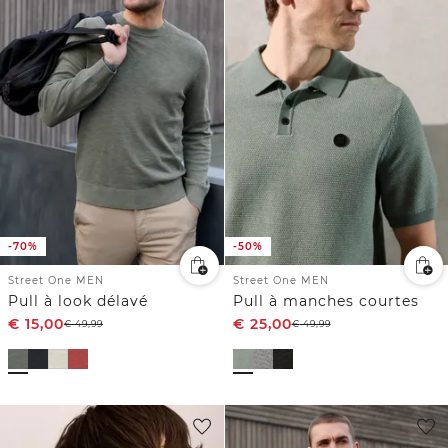
-70%
-50%
Street One MEN
Street One MEN
Pull à look délavé
Pull à manches courtes
€
15,00
€
25,00
€
49,99
€
49,99