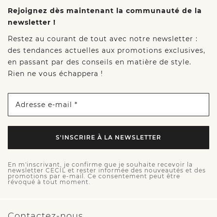
Rejoignez dès maintenant la communauté de la
newsletter !
Restez au courant de tout avec notre newsletter :
des tendances actuelles aux promotions exclusives,
en passant par des conseils en matière de style.
Rien ne vous échappera !
Adresse e-mail *
S'INSCRIRE À LA NEWSLETTER
En m'inscrivant, je confirme que je souhaite recevoir la
newsletter CECIL et rester informée des nouveautés et des
promotions par e-mail. Ce consentement peut être
révoqué à tout moment.
Contactez-nous