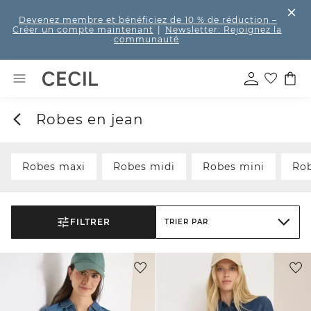
Devenez membre et bénéficiez de 10 % de réduction
–
Créer un compte maintenant
|
Newsletter: Rejoignez la
communauté
Robes en jean
Robes maxi
Robes midi
Robes mini
Rob
FILTRER
TRIER PAR