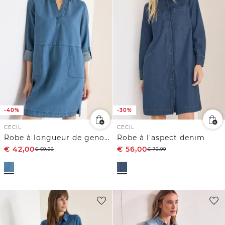
-40%
-30%
CECIL
CECIL
Robe à longueur de genou en look denim
Robe à l'aspect denim
€
42,00
€
56,00
€
69,99
€
79,99