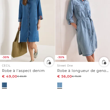
-30%
-30%
CECIL
Street One
Robe à l'aspect denim
Robe à longueur de genou au look délavé
€
49,00
€
56,00
€
69,99
€
79,99