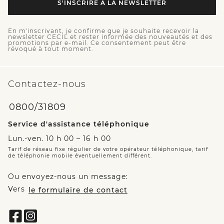
S'INSCRIRE À LA NEWSLETTER
En m'inscrivant, je confirme que je souhaite recevoir la
newsletter CECIL et rester informée des nouveautés et des
promotions par e-mail. Ce consentement peut être
révoqué à tout moment.
Contactez-nous
0800/31809
Service d'assistance téléphonique
Lun.-ven. 10 h 00 – 16 h 00
Tarif de réseau fixe régulier de votre opérateur téléphonique, tarif
de téléphonie mobile éventuellement différent.
Ou envoyez-nous un message:
Vers
le formulaire de contact