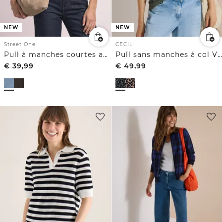
NEW
NEW
Street One
CECIL
Pull à manches courtes avec détails contrastés
Pull sans manches à col V et motif léopard
€
39,99
€
49,99