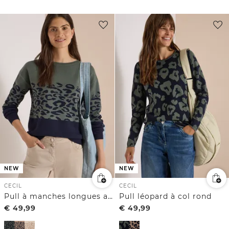
NEW
NEW
CECIL
CECIL
Pull à manches longues avec motif jacquard léopard
Pull léopard à col rond
€
49,99
€
49,99