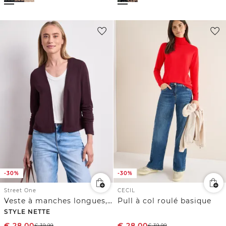
-30%
-30%
Street One
CECIL
Veste à manches longues, coupe ouverte
Pull à col roulé basique
STYLE NETTE
€
28,00
€
28,00
€
39,99
€
39,99