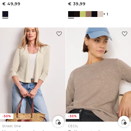
€
49,99
€
39,99
+ 1
-50%
-30%
Street One
CECIL