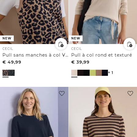
NEW
NEW
CECIL
CECIL
Pull sans manches à col V et motif léopard
Pull à col rond et texturé
€
49,99
€
39,99
+ 1