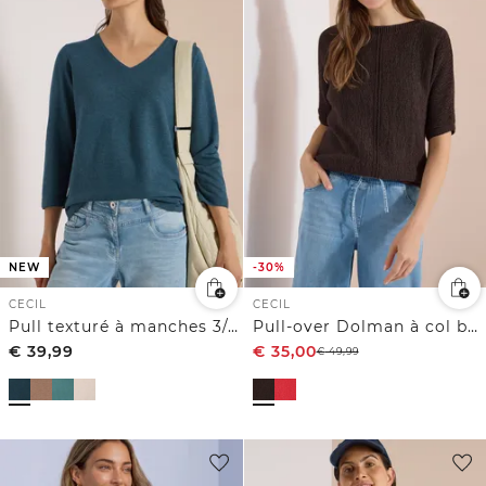
NEW
-30%
CECIL
CECIL
Pull texturé à manches 3/4 et col V
Pull-over Dolman à col bateau
€
39,99
€
35,00
€
49,99