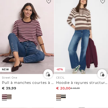
NEW
-67%
Street One
CECIL
Pull à manches courtes à col rond et à rayures
Hoodie à rayures structurées
€
39,99
€
20,00
€
59,99