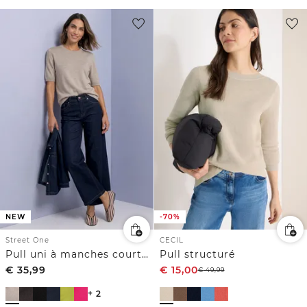
NEW
-70%
Street One
CECIL
Pull uni à manches courtes et col rond
Pull structuré
€
35,99
€
15,00
€
49,99
+ 2