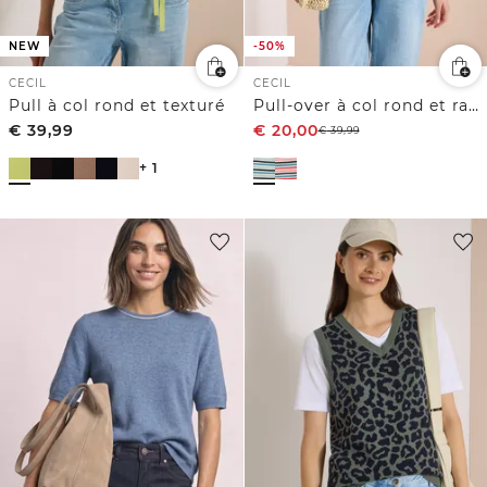
NEW
-50%
CECIL
CECIL
Pull à col rond et texturé
Pull-over à col rond et rayures
€
39,99
€
20,00
€
39,99
+ 1