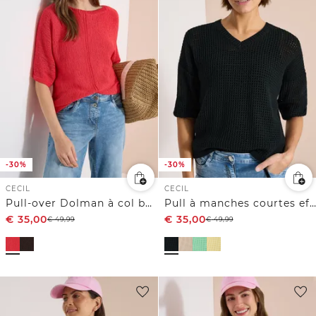
-30%
-30%
CECIL
CECIL
Pull-over Dolman à col bateau
Pull à manches courtes effet crochet
€
35,00
€
35,00
€
49,99
€
49,99