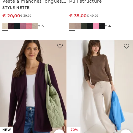
Veste à manches longues, coupe ouverte
Pull structuré
STYLE NETTE
€
20,00
€
35,00
€
39,99
€
49,99
+ 5
+ 4
NEW
-70%