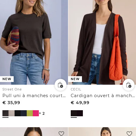
NEW
NEW
Street One
CECIL
Pull uni à manches courtes et col rond
Cardigan ouvert à manches longues
€
35,99
€
49,99
+ 2