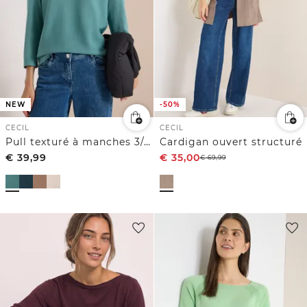
NEW
-50%
CECIL
CECIL
Pull texturé à manches 3/4 et col V
Cardigan ouvert structuré
€
39,99
€
35,00
€
69,99