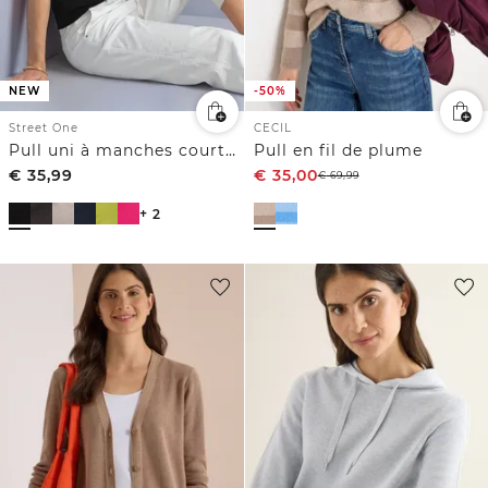
NEW
-50%
Street One
CECIL
Pull uni à manches courtes et col rond
Pull en fil de plume
€
35,99
€
35,00
€
69,99
+ 2