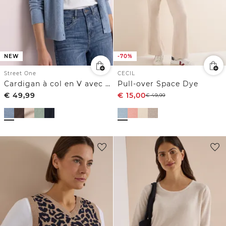
NEW
-70%
Street One
CECIL
Cardigan à col en V avec patte de boutonnage
Pull-over Space Dye
€
49,99
€
15,00
€
49,99