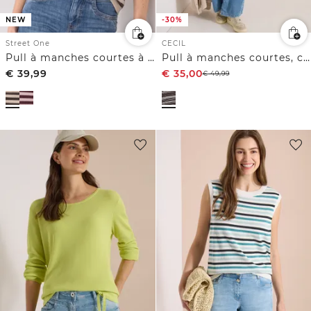
NEW
-30%
Street One
CECIL
Pull à manches courtes à col rond et à rayures
Pull à manches courtes, col rond et rayures
€
39,99
€
35,00
€
49,99