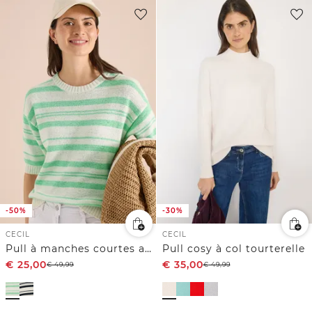
-50%
-30%
CECIL
CECIL
Pull à manches courtes avec rayures
Pull cosy à col tourterelle
€
25,00
€
35,00
€
49,99
€
49,99