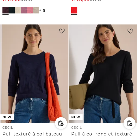
+ 5
NEW
NEW
CECIL
CECIL
Pull texturé à col bateau
Pull à col rond et texturé