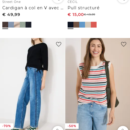
Street One
CECIL
Cardigan à col en V avec patte de boutonnage
Pull structuré
€
49,99
€
15,00
€
49,99
-70%
-50%