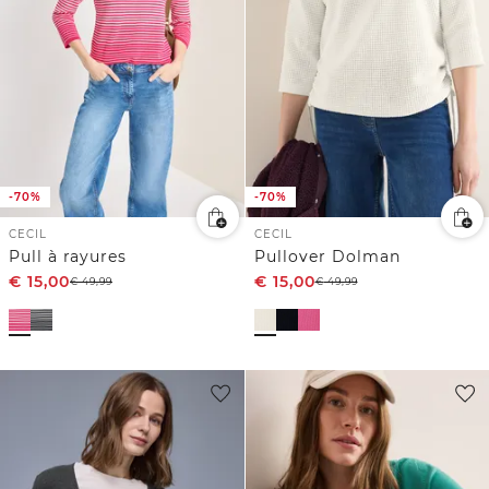
-70%
-70%
CECIL
CECIL
Pull à rayures
Pullover Dolman
€
15,00
€
15,00
€
49,99
€
49,99