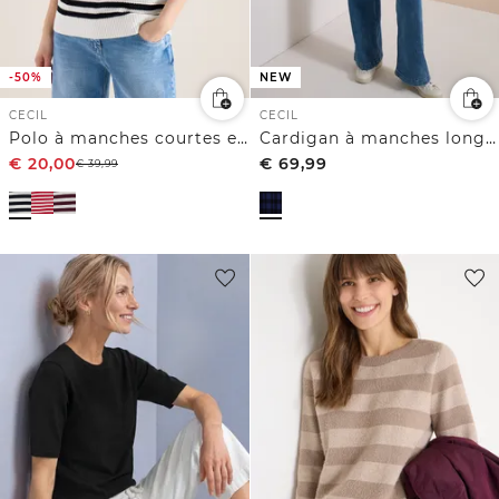
-50%
NEW
CECIL
CECIL
Polo à manches courtes en crochet
Cardigan à manches longues, col rond et fermeture zip
€
20,00
€
69,99
€
39,99