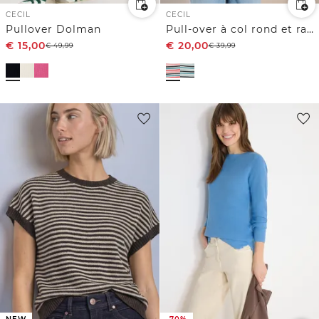
CECIL
CECIL
Pullover Dolman
Pull-over à col rond et rayures
€
15,00
€
20,00
€
49,99
€
39,99