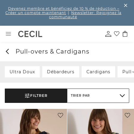
Devenez membre et bénéficiez de 10 % de réduction
–
Créer un compte maintenant
|
Newsletter: Rejoignez la
communauté
Pull-overs & Cardigans
Ultra Doux
Débardeurs
Cardigans
Pull
FILTRER
TRIER PAR