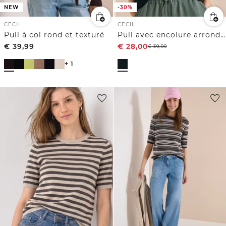
NEW
-30%
CECIL
CECIL
Pull à col rond et texturé
Pull avec encolure arrondie en V
€
39,99
€
28,00
€
39,99
+ 1