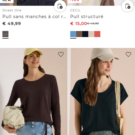
NEW
-70%
Street One
CECIL
Pull sans manches à col rond
Pull structuré
€
49,99
€
15,00
€
49,99