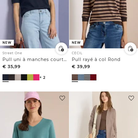
NEW
NEW
Street One
CECIL
Pull uni à manches courtes et col rond
Pull rayé à col Rond
€
35,99
€
39,99
+ 2