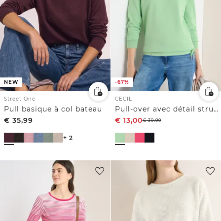
NEW
-67%
Street One
CECIL
Pull basique à col bateau
Pull-over avec détail structuré
€
35,99
€
13,00
€
39,99
+ 2