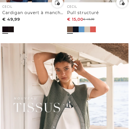
CECIL
CECIL
Cardigan ouvert à manches longues
Pull structuré
€
49,99
€
15,00
€
49,99