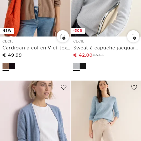
NEW
-30%
CECIL
CECIL
Cardigan à col en V et texturé
Sweat à capuche jacquard avec paillettes
€
49,99
€
42,00
€
59,99