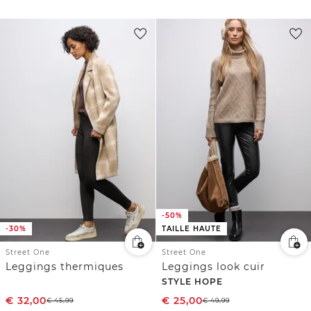
-50%
-30%
TAILLE HAUTE
Street One
Street One
Leggings thermiques
Leggings look cuir
STYLE HOPE
€
32,00
€
25,00
€
45,99
€
49,99