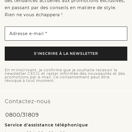
des tendances actuelles aux promotions exclusives,
en passant par des conseils en matière de style.
Rien ne vous échappera !
Adresse e-mail *
S'INSCRIRE À LA NEWSLETTER
En m'inscrivant, je confirme que je souhaite recevoir la
newsletter CECIL et rester informée des nouveautés et des
promotions par e-mail. Ce consentement peut être
révoqué à tout moment.
Contactez-nous
0800/31809
Service d'assistance téléphonique