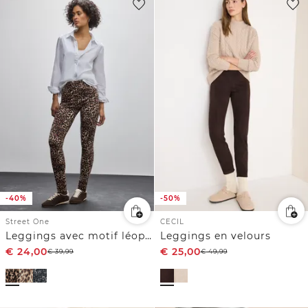
-40%
-50%
Street One
CECIL
Leggings avec motif léopard
Leggings en velours
€
24,00
€
25,00
€
39,99
€
49,99