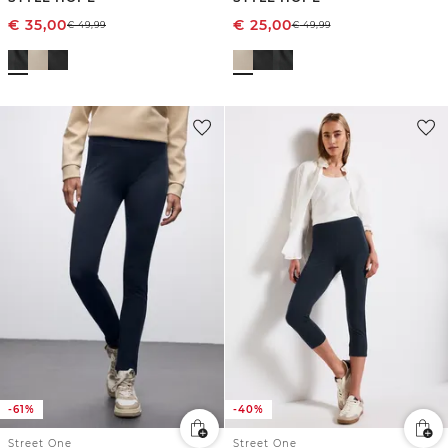
€
35,00
€
25,00
€
49,99
€
49,99
-61%
-40%
Street One
Street One