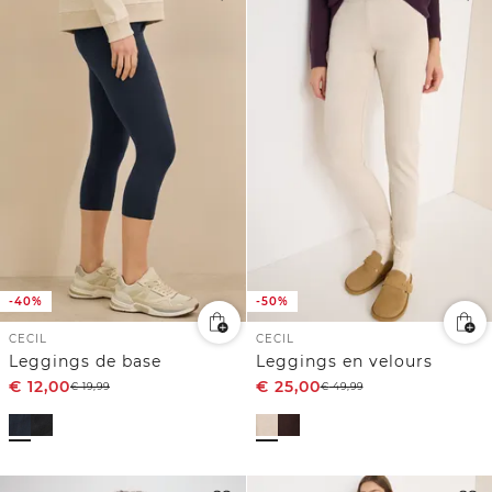
-40%
-50%
CECIL
CECIL
Leggings de base
Leggings en velours
€
12,00
€
25,00
€
19,99
€
49,99