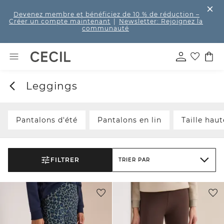
Devenez membre et bénéficiez de 10 % de réduction
–
Créer un compte maintenant
|
Newsletter: Rejoignez la
communauté
Leggings
Pantalons d'été
Pantalons en lin
Taille haut
FILTRER
TRIER PAR