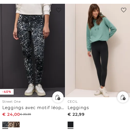
-40%
Street One
CECIL
Leggings avec motif léopard
Leggings
€
24,00
€
22,99
€
39,99