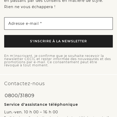
en passant par des conseils en matière de style.
Rien ne vous échappera !
Adresse e-mail *
S'INSCRIRE À LA NEWSLETTER
En m'inscrivant, je confirme que je souhaite recevoir la
newsletter CECIL et rester informée des nouveautés et des
promotions par e-mail. Ce consentement peut être
révoqué à tout moment.
Contactez-nous
0800/31809
Service d'assistance téléphonique
Lun.-ven. 10 h 00 – 16 h 00