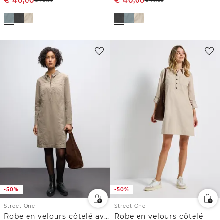
€
40,00
€
40,00
€
79,99
€
79,99
-50%
-50%
Street One
Street One
Robe en velours côtelé avec fermeture éclair
Robe en velours côtelé