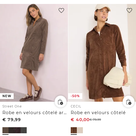
-50%
NEW
CECIL
Street One
Robe en velours côtelé
Robe en velours côtelé arrivant aux genoux, à fermeture zip
€
79,99
€
40,00
€
79,99