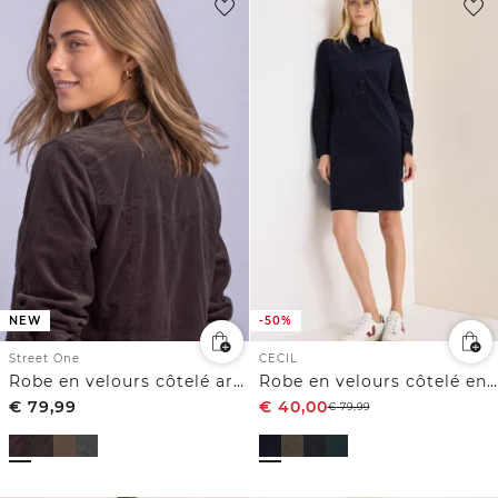
-50%
NEW
CECIL
Street One
Robe en velours côtelé en couleur unie
Robe en velours côtelé arrivant aux genoux, à fermeture zip
€
79,99
€
40,00
€
79,99