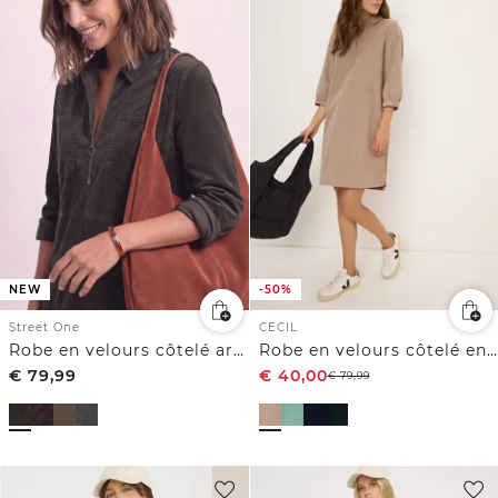
-50%
NEW
CECIL
Street One
Robe en velours côtelé en couleur unie
Robe en velours côtelé arrivant aux genoux, à fermeture zip
€
79,99
€
40,00
€
79,99