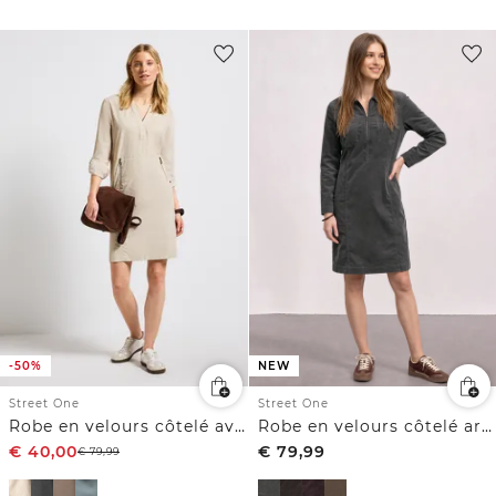
-50%
NEW
Street One
Street One
Robe en velours côtelé avec col fendu
Robe en velours côtelé arrivant aux genoux, à fermeture zip
€
40,00
€
79,99
€
79,99