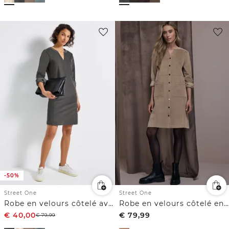
-50%
Street One
Street One
Robe en velours côtelé avec col fendu
Robe en velours côtelé en couleur unie
€
40,00
€
79,99
€
79,99