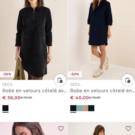
-30%
-50%
CECIL
CECIL
Robe en velours côtelé avec fermeture éclair
Robe en velours côtelé en couleur unie
€
56,00
€
40,00
€
79,99
€
79,99