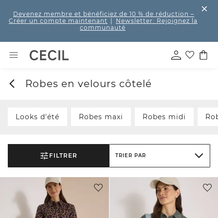
Devenez membre et bénéficiez de 10 % de réduction
–
Créer un compte maintenant
|
Newsletter: Rejoignez la
communauté
Robes en velours côtelé
Looks d'été
Robes maxi
Robes midi
Ro
FILTRER
TRIER PAR