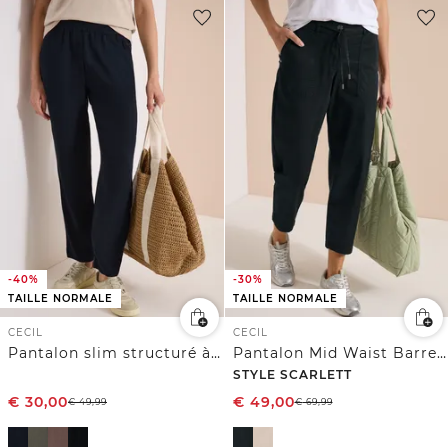
-40%
-30%
TAILLE NORMALE
TAILLE NORMALE
CECIL
CECIL
Pantalon slim structuré à coupe décontractée
Pantalon Mid Waist Barrel Leg en coupe décontractée
STYLE SCARLETT
€
30,00
€
49,00
€
49,99
€
69,99