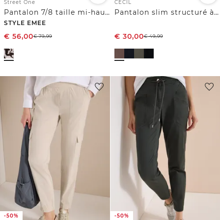
Street One
CECIL
Pantalon 7/8 taille mi-haute wide leg imprimé
Pantalon slim structuré à coupe décontractée
STYLE EMEE
€
56,00
€
30,00
€
79,99
€
49,99
-50%
-50%