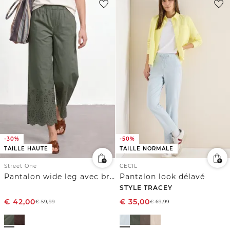
-30%
-50%
TAILLE HAUTE
TAILLE NORMALE
Street One
CECIL
Pantalon wide leg avec broderie anglaise
Pantalon look délavé
STYLE TRACEY
€
42,00
€
35,00
€
59,99
€
69,99