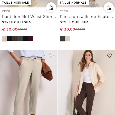
TAILLE NORMALE
TAILLE NORMALE
CECIL
CECIL
Pantalon Mid Waist Slim Leg au look cargo
Pantalon taille mi-haute à coupe slim avec effet délavé
STYLE CHELSEA
STYLE CHELSEA
€
30,00
€
30,00
€
59,99
€
59,99