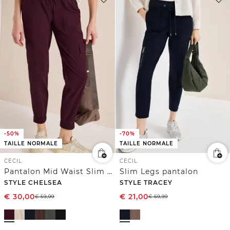
-50%
-70%
TAILLE NORMALE
TAILLE NORMALE
CECIL
CECIL
Pantalon Mid Waist Slim Leg au look cargo
Slim Legs pantalon
STYLE CHELSEA
STYLE TRACEY
€
30,00
€
21,00
€
59,99
€
69,99