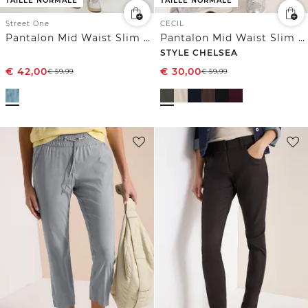
TAILLE NORMALE
TAILLE NORMALE
Street One
CECIL
Pantalon Mid Waist Slim Leg au look délavé
Pantalon Mid Waist Slim Leg au look cargo
STYLE CHELSEA
€
42,00
€
30,00
€
59,99
€
59,99