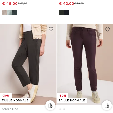
€
49,00
€
42,00
€
69,99
€
59,99
-30%
-50%
TAILLE NORMALE
TAILLE NORMALE
Street One
CECIL