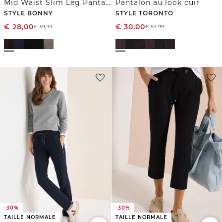
Mid Waist Slim Leg Pantalon Loose Fit
Pantalon au look cuir
STYLE BONNY
STYLE TORONTO
€
28,00
€
30,00
€
39,99
€
59,99
-30%
-30%
TAILLE NORMALE
TAILLE NORMALE