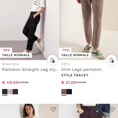
-70%
-30%
TAILLE NORMALE
TAILLE NORMALE
CECIL
Street One
Slim Legs pantalon
Pantalon Straight Leg style cargo
STYLE TRACEY
€
21,00
€
49,00
€
69,99
€
69,99