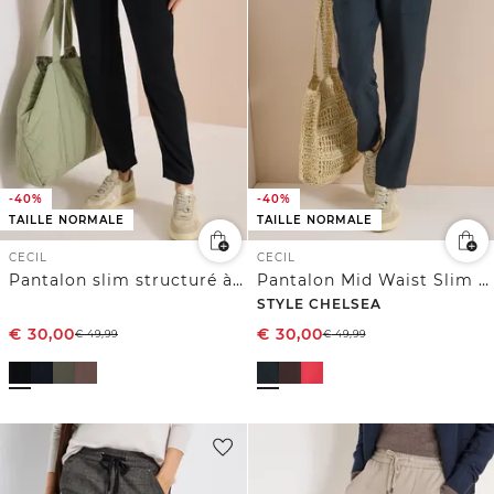
-40%
-40%
TAILLE NORMALE
TAILLE NORMALE
CECIL
CECIL
Pantalon slim structuré à coupe décontractée
Pantalon Mid Waist Slim Leg en coupe loose
STYLE CHELSEA
€
30,00
€
30,00
€
49,99
€
49,99