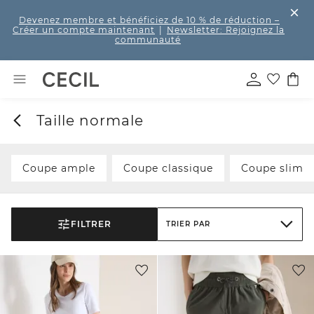
Devenez membre et bénéficiez de 10 % de réduction
–
Créer un compte maintenant
|
Newsletter: Rejoignez la
communauté
Taille normale
Coupe ample
Coupe classique
Coupe slim
FILTRER
TRIER PAR