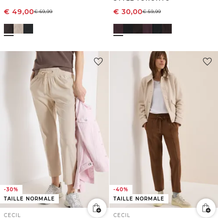
€
49,00
€
30,00
€
69,99
€
59,99
-30%
-40%
TAILLE NORMALE
TAILLE NORMALE
CECIL
CECIL