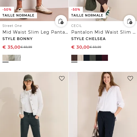
-50%
-50%
TAILLE NORMALE
TAILLE NORMALE
Street One
CECIL
Mid Waist Slim Leg Pantalon avec boucle
Pantalon Mid Waist Slim Leg au look cargo
STYLE BONNY
STYLE CHELSEA
€
35,00
€
30,00
€
69,99
€
59,99