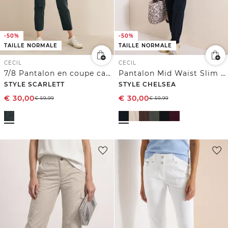
-50%
-50%
TAILLE NORMALE
TAILLE NORMALE
CECIL
CECIL
7/8 Pantalon en coupe casual
Pantalon Mid Waist Slim Leg au look cargo
STYLE SCARLETT
STYLE CHELSEA
€
30,00
€
30,00
€
59,99
€
59,99