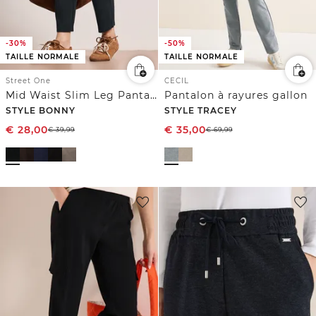
-30%
-50%
TAILLE NORMALE
TAILLE NORMALE
Street One
CECIL
Mid Waist Slim Leg Pantalon Loose Fit
Pantalon à rayures gallon
STYLE BONNY
STYLE TRACEY
€
28,00
€
35,00
€
39,99
€
69,99