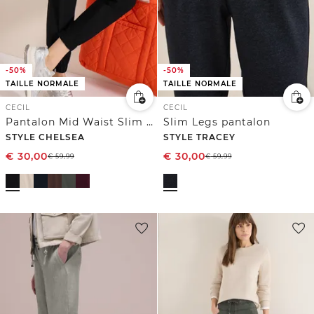
-50%
-50%
TAILLE NORMALE
TAILLE NORMALE
CECIL
CECIL
Pantalon Mid Waist Slim Leg au look cargo
Slim Legs pantalon
STYLE CHELSEA
STYLE TRACEY
€
30,00
€
30,00
€
59,99
€
59,99