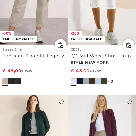
-30%
-20%
TAILLE NORMALE
TAILLE NORMALE
Street One
CECIL
Pantalon Straight Leg style cargo
3/4 Mid Waist Slim Leg pantalon avec turn-up
STYLE NEW YORK
€
49,00
€
48,00
€
69,99
€
59,99
+ 2