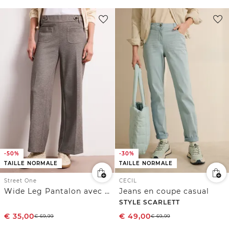
-50%
-30%
TAILLE NORMALE
TAILLE NORMALE
Street One
CECIL
Wide Leg Pantalon avec détails de boutons
Jeans en coupe casual
STYLE SCARLETT
€
35,00
€
49,00
€
69,99
€
69,99