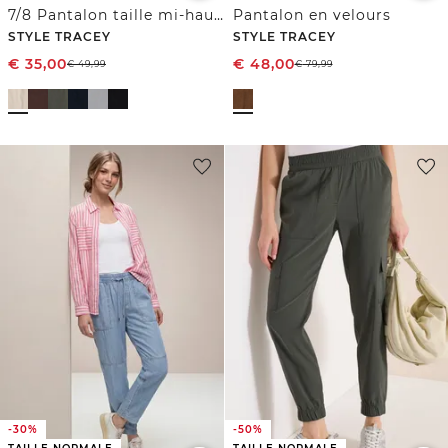
7/8 Pantalon taille mi-haute coupe slim
Pantalon en velours
STYLE TRACEY
STYLE TRACEY
€
35,00
€
48,00
€
49,99
€
79,99
-30%
-50%