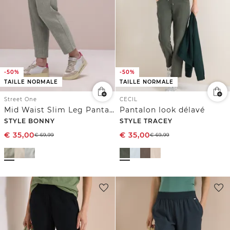
-50%
-50%
TAILLE NORMALE
TAILLE NORMALE
Street One
CECIL
Mid Waist Slim Leg Pantalon avec boucle
Pantalon look délavé
STYLE BONNY
STYLE TRACEY
€
35,00
€
35,00
€
69,99
€
69,99