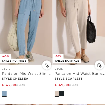
-40%
-30%
TAILLE NORMALE
TAILLE NORMALE
CECIL
CECIL
Pantalon Mid Waist Slim Leg au look délavé
Pantalon Mid Waist Barrel Leg en coupe décontractée
STYLE CHELSEA
STYLE SCARLETT
€
42,00
€
49,00
€
69,99
€
69,99