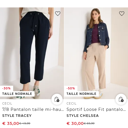
-30%
-50%
TAILLE NORMALE
TAILLE NORMALE
CECIL
CECIL
7/8 Pantalon taille mi-haute coupe slim
Sportif Loose Fit pantalon en velours côtelé
STYLE TRACEY
STYLE CHELSEA
€
35,00
€
30,00
€
49,99
€
59,99