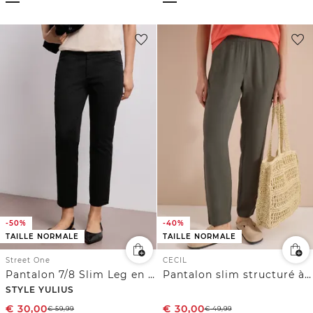
-50%
-40%
TAILLE NORMALE
TAILLE NORMALE
Street One
CECIL
Pantalon 7/8 Slim Leg en satin
Pantalon slim structuré à coupe décontractée
STYLE YULIUS
€
30,00
€
30,00
€
59,99
€
49,99