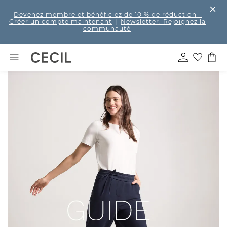
Devenez membre et bénéficiez de 10 % de réduction
–
Créer un compte maintenant
|
Newsletter: Rejoignez la
communauté