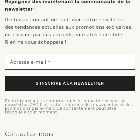
Rejoignez dès maintenant la communauté de la
newsletter !
Restez au courant de tout avec notre newsletter :
des tendances actuelles aux promotions exclusives,
en passant par des conseils en matière de style.
Rien ne vous échappera !
Adresse e-mail *
S'INSCRIRE À LA NEWSLETTER
En m'inscrivant, je confirme que je souhaite recevoir la
newsletter CECIL et rester informée des nouveautés et des
promotions par e-mail. Ce consentement peut être
révoqué à tout moment.
Contactez-nous