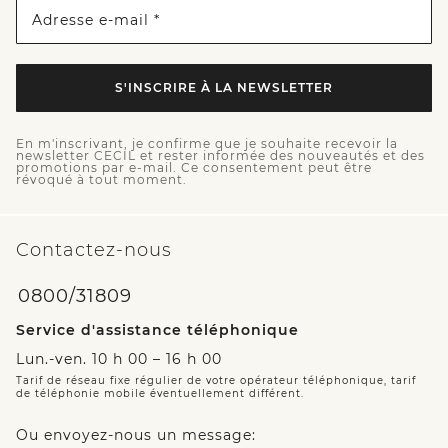
Adresse e-mail *
S'INSCRIRE À LA NEWSLETTER
En m'inscrivant, je confirme que je souhaite recevoir la
newsletter CECIL et rester informée des nouveautés et des
promotions par e-mail. Ce consentement peut être
révoqué à tout moment.
Contactez-nous
0800/31809
Service d'assistance téléphonique
Lun.-ven. 10 h 00 – 16 h 00
Tarif de réseau fixe régulier de votre opérateur téléphonique, tarif
de téléphonie mobile éventuellement différent.
Ou envoyez-nous un message: