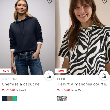
-67%
-50%
Street One
CECIL
Chemise à capuche
T-shirt à manches courtes avec capuche et structure
€
20,00
€
25,00
€
59,99
€
49,99