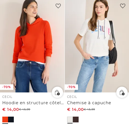
-70%
-70%
CECIL
CECIL
Hoodie en structure côtelée
Chemise à capuche
€
14,00
€
14,00
€
45,99
€
45,99