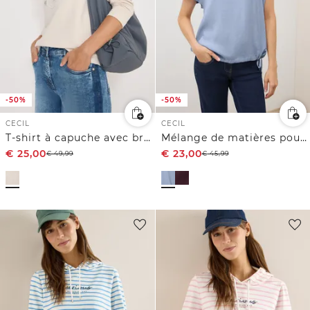
-50%
-50%
CECIL
CECIL
T-shirt à capuche avec broderie
Mélange de matières pour le sweat à capuche
€
25,00
€
23,00
€
49,99
€
45,99