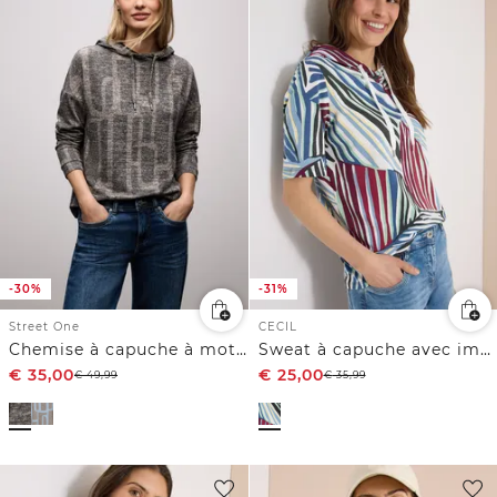
-30%
-31%
Street One
CECIL
Chemise à capuche à motifs
Sweat à capuche avec imprimé
€
35,00
€
25,00
€
49,99
€
35,99