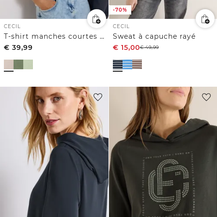
-70%
CECIL
CECIL
T-shirt manches courtes à capuche et inscription
Sweat à capuche rayé
€
39,99
€
15,00
€
49,99