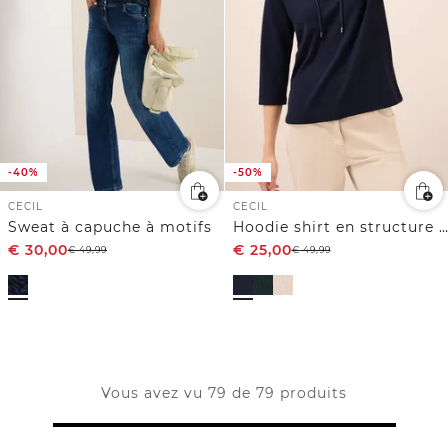
-40%
-50%
CECIL
CECIL
Sweat à capuche à motifs
Hoodie shirt en structure côtelée
€
30,00
€
25,00
€
49,99
€
49,99
Vous avez vu 79 de 79 produits