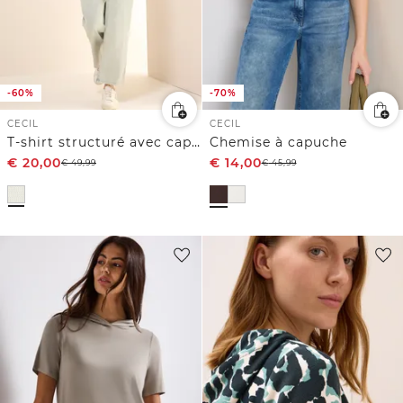
-60%
-70%
CECIL
CECIL
T-shirt structuré avec capuche
Chemise à capuche
€
20,00
€
14,00
€
49,99
€
45,99