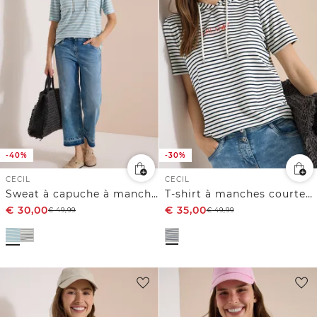
-40%
-30%
CECIL
CECIL
Sweat à capuche à manches courtes rayé
T-shirt à manches courtes avec capuche et paillettes
€
30,00
€
35,00
€
49,99
€
49,99