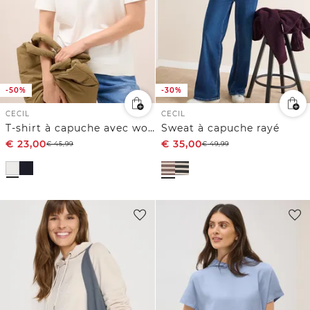
-50%
-30%
CECIL
CECIL
T-shirt à capuche avec wording
Sweat à capuche rayé
€
23,00
€
35,00
€
45,99
€
49,99