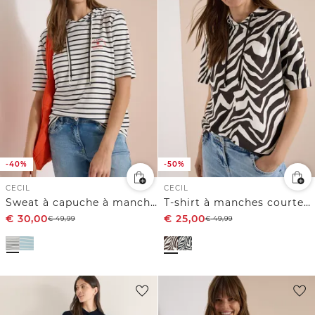
-40%
-50%
CECIL
CECIL
Sweat à capuche à manches courtes rayé
T-shirt à manches courtes avec capuche et structure
€
30,00
€
25,00
€
49,99
€
49,99