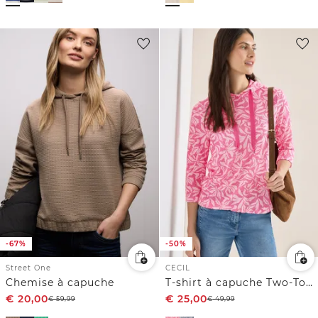
-67%
-50%
Street One
CECIL
Chemise à capuche
T-shirt à capuche Two-Tone
€
20,00
€
25,00
€
59,99
€
49,99