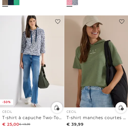
-50%
CECIL
CECIL
T-shirt à capuche Two-Tone
T-shirt manches courtes à capuche et inscription
€
25,00
€
39,99
€
49,99