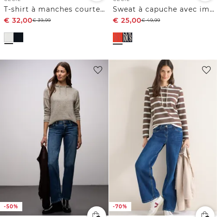
T-shirt à manches courtes avec capuche et détails côtelés
Sweat à capuche avec imprimé
€
32,00
€
25,00
€
39,99
€
49,99
-50%
-70%