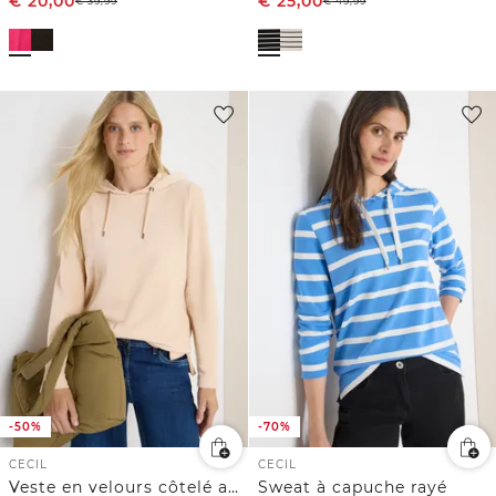
€
20,00
€
25,00
€
39,99
€
49,99
-50%
-70%
CECIL
CECIL
Veste en velours côtelé avec capuche
Sweat à capuche rayé