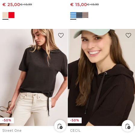
€
25,00
€
15,00
€
49,99
€
49,99
-50%
-50%
Street One
CECIL