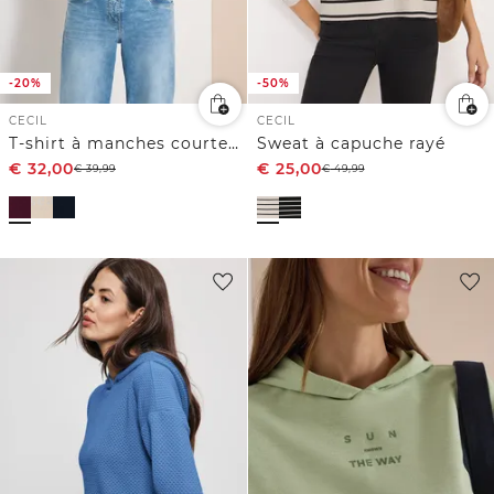
-20%
-50%
CECIL
CECIL
T-shirt à manches courtes avec capuche et inscriptions
Sweat à capuche rayé
€
32,00
€
25,00
€
39,99
€
49,99