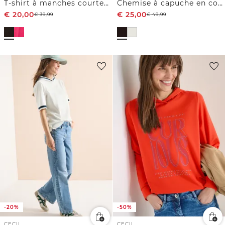
T-shirt à manches courtes avec capuche et cordon de serrage
Chemise à capuche en couleur unie
€
20,00
€
25,00
€
39,99
€
49,99
-20%
-50%
CECIL
CECIL