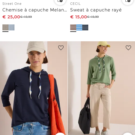
Street One
CECIL
Chemise à capuche Melange
Sweat à capuche rayé
€
25,00
€
15,00
€
49,99
€
49,99