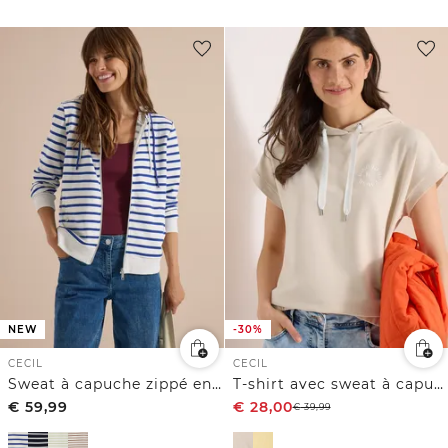
NEW
-30%
CECIL
CECIL
Sweat à capuche zippé en maille côtelée
T-shirt avec sweat à capuche et détail imprimé
€
59,99
€
28,00
€
39,99