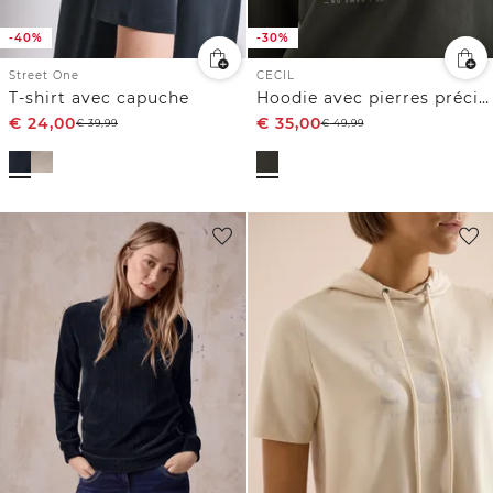
-40%
-30%
Street One
CECIL
T-shirt avec capuche
Hoodie avec pierres précieuses
€
24,00
€
35,00
€
39,99
€
49,99