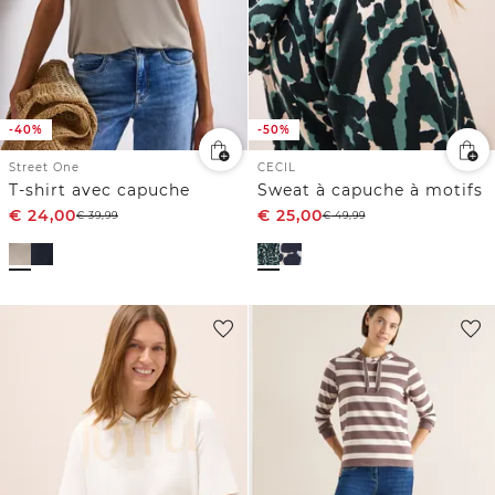
-40%
-50%
Street One
CECIL
T-shirt avec capuche
Sweat à capuche à motifs
€
24,00
€
25,00
€
39,99
€
49,99