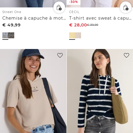
-30%
Street One
CECIL
Chemise à capuche à motifs
T-shirt avec sweat à capuche et détail imprimé
€
49,99
€
28,00
€
39,99