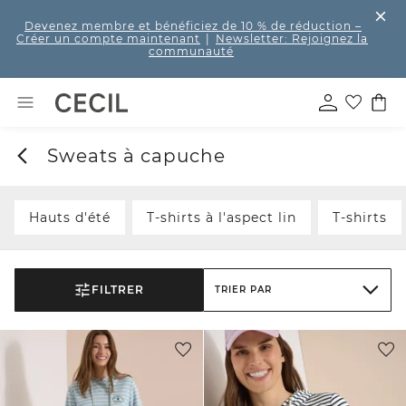
Devenez membre et bénéficiez de 10 % de réduction
–
Créer un compte maintenant
|
Newsletter: Rejoignez la
communauté
Sweats à capuche
Hauts d'été
T-shirts à l'aspect lin
T-shirts
FILTRER
TRIER PAR