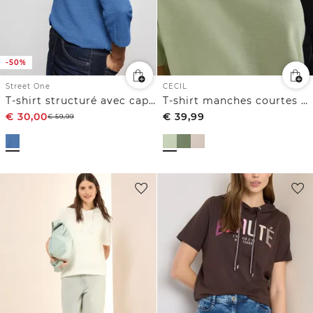
-50%
Street One
CECIL
T-shirt structuré avec capuche
T-shirt manches courtes à capuche et inscription
€
30,00
€
39,99
€
59,99