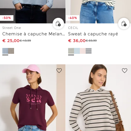
-50%
-40%
Street One
CECIL
Chemise à capuche Melange
Sweat à capuche rayé
€
25,00
€
36,00
€
49,99
€
59,99