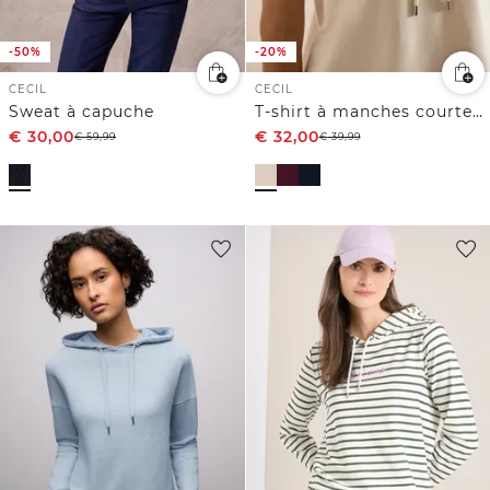
-50%
-20%
CECIL
CECIL
Sweat à capuche
T-shirt à manches courtes avec capuche et inscriptions
€
30,00
€
32,00
€
59,99
€
39,99