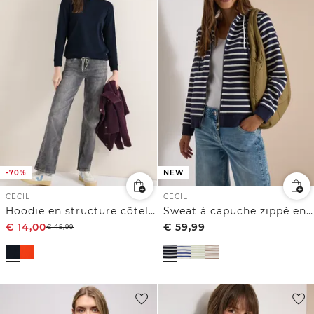
-70%
NEW
CECIL
CECIL
Hoodie en structure côtelée
Sweat à capuche zippé en maille côtelée
€
14,00
€
59,99
€
45,99