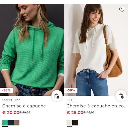
-67%
-50%
Street One
CECIL
Chemise à capuche
Chemise à capuche en couleur unie
€
20,00
€
25,00
€
59,99
€
49,99