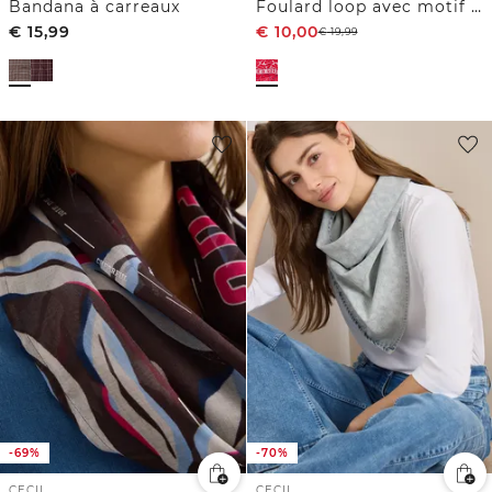
Bandana à carreaux
Foulard loop avec motif graphique
€
15,99
€
10,00
€
19,99
-69%
-70%
CECIL
CECIL