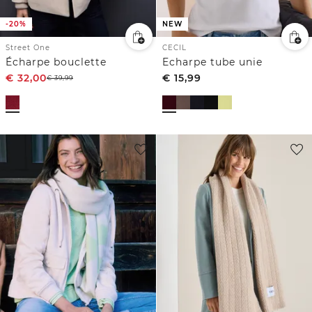
-20%
NEW
Street One
CECIL
Écharpe bouclette
Echarpe tube unie
€
32,00
€
15,99
€
39,99