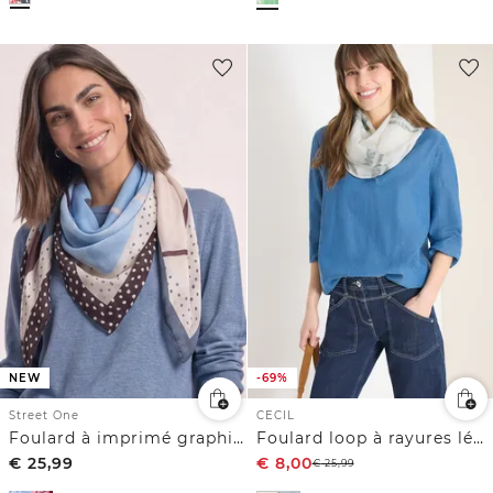
NEW
-69%
Street One
CECIL
Foulard à imprimé graphique
Foulard loop à rayures léopard
€
25,99
€
8,00
€
25,99