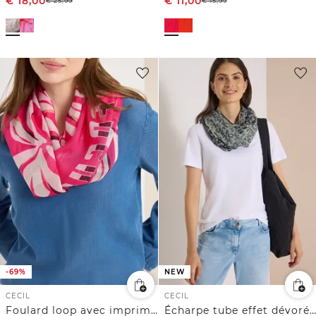
€
18,00
€
11,00
€
25,99
€
15,99
-69%
NEW
CECIL
CECIL
Foulard loop avec imprimé film
Écharpe tube effet dévoré à motif léopard