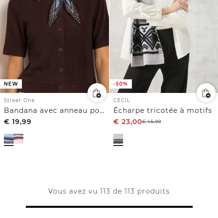
NEW
-50%
Street One
CECIL
Bandana avec anneau pour un style modulable
Écharpe tricotée à motifs
€
19,99
€
23,00
€
45,99
Vous avez vu 113 de 113 produits