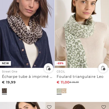
NEW
-69%
Street One
CECIL
Écharpe tube à imprimé graphique
Foulard triangulaire Leo
€
19,99
€
11,00
€
35,99