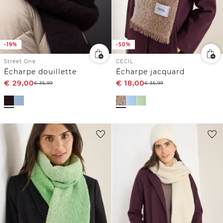
-19%
-50%
Street One
CECIL
Écharpe douillette
Écharpe jacquard
€
29,00
€
18,00
€
35,99
€
35,99