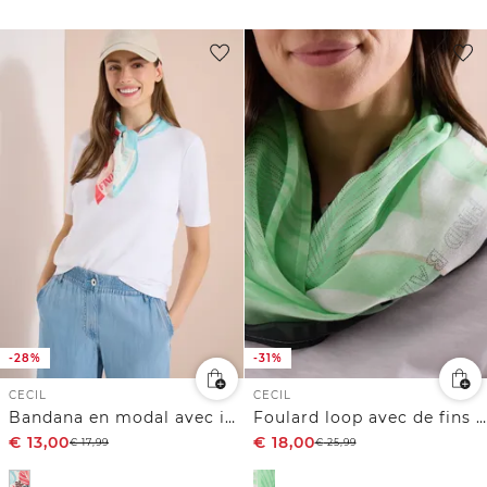
-28%
-31%
CECIL
CECIL
Bandana en modal avec imprimé
Foulard loop avec de fins détails filmés
€
13,00
€
18,00
€
17,99
€
25,99