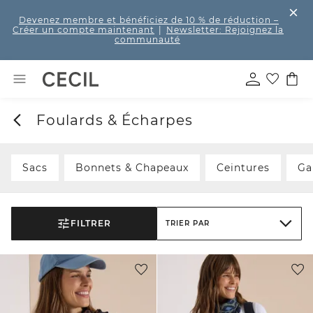
Devenez membre et bénéficiez de 10 % de réduction
–
Créer un compte maintenant
|
Newsletter: Rejoignez la
communauté
Foulards & Écharpes
Sacs
Bonnets & Chapeaux
Ceintures
Ga
FILTRER
TRIER PAR