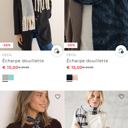
-50%
-50%
CECIL
CECIL
Écharpe douillette
Écharpe douillette
€
15,00
€
15,00
€
29,99
€
29,99