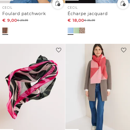
CECIL
CECIL
Foulard patchwork
Écharpe jacquard
€
9,00
€
18,00
€
29,99
€
35,99