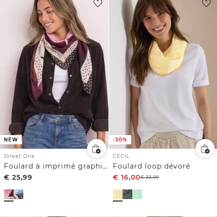
NEW
-30%
Street One
CECIL
Foulard à imprimé graphique
Foulard loop dévoré
€
25,99
€
16,00
€
22,99