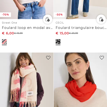
-70%
-50%
Street One
CECIL
Foulard loop en modal avec imprimé
Foulard triangulaire bouclé
€
6,00
€
15,00
€
19,99
€
29,99