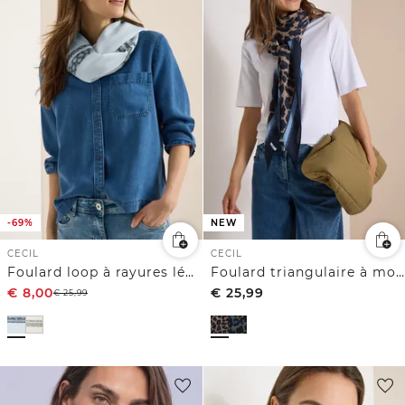
-69%
NEW
CECIL
CECIL
Foulard loop à rayures léopard
Foulard triangulaire à motif léopard
€
8,00
€
25,99
€
25,99