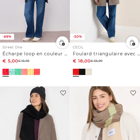
-69%
-50%
Street One
CECIL
Écharpe loop en couleur unie
Foulard triangulaire avec paillettes
€
5,00
€
18,00
€
15,99
€
35,99