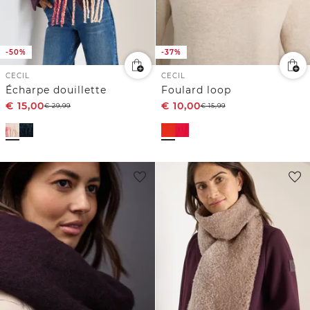
-50%
-37%
CECIL
CECIL
Écharpe douillette
Foulard loop
€
15,00
€
10,00
€
29,99
€
15,99