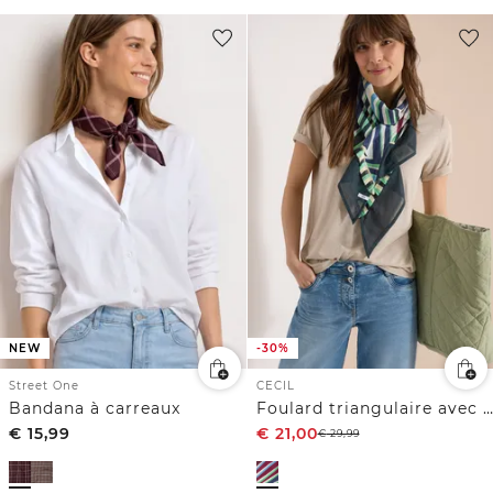
NEW
-30%
Street One
CECIL
Bandana à carreaux
Foulard triangulaire avec motif graphique
€
15,99
€
21,00
€
29,99