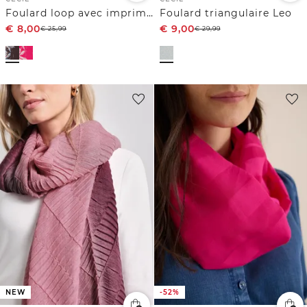
Foulard loop avec imprimé film
Foulard triangulaire Leo
€
8,00
€
9,00
€
25,99
€
29,99
NEW
-52%