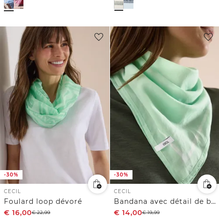
-30%
-30%
CECIL
CECIL
Foulard loop dévoré
Bandana avec détail de bande
€
16,00
€
14,00
€
22,99
€
19,99