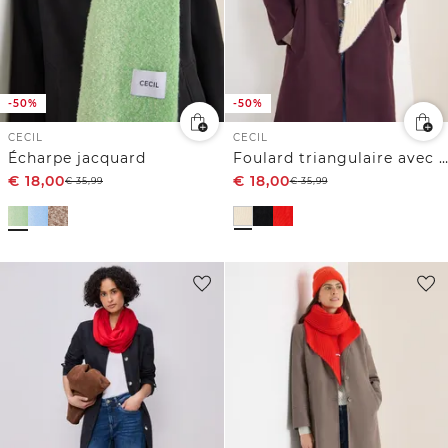
-50%
-50%
CECIL
CECIL
Écharpe jacquard
Foulard triangulaire avec paillettes
€
18,00
€
18,00
€
35,99
€
35,99