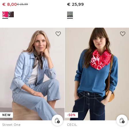
€
8,00
€
25,99
€
25,99
NEW
-50%
Street One
CECIL