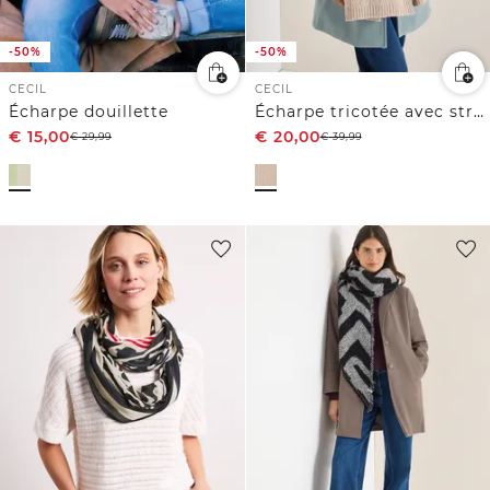
-50%
-50%
CECIL
CECIL
Écharpe douillette
Écharpe tricotée avec structure
€
15,00
€
20,00
€
29,99
€
39,99