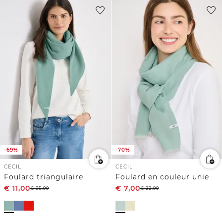
-69%
-70%
CECIL
CECIL
Foulard triangulaire
Foulard en couleur unie
€
11,00
€
7,00
€
35,99
€
22,99