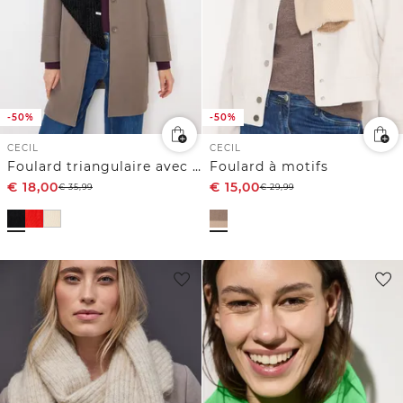
-50%
-50%
CECIL
CECIL
Foulard triangulaire avec paillettes
Foulard à motifs
€
18,00
€
15,00
€
35,99
€
29,99