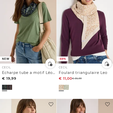
NEW
-69%
CECIL
CECIL
Echarpe tube a motif Léopard
Foulard triangulaire Leo
€
19,99
€
11,00
€
35,99