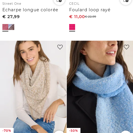
Street One
CECIL
Echarpe longue colorée
Foulard loop rayé
€
27,99
€
11,00
€
22,99
-70%
-50%