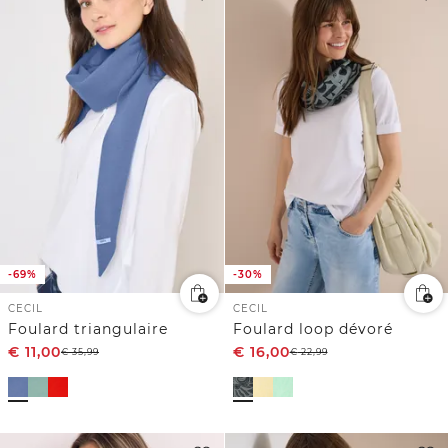
-69%
-30%
CECIL
CECIL
Foulard triangulaire
Foulard loop dévoré
€
11,00
€
16,00
€
35,99
€
22,99