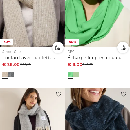
-30%
-50%
Street One
CECIL
Foulard avec paillettes
Écharpe loop en couleur unie
€
28,00
€
8,00
€
39,99
€
15,99