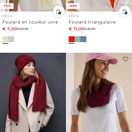
-70%
-69%
CECIL
CECIL
Foulard en couleur unie
Foulard triangulaire
€
7,00
€
11,00
€
22,99
€
35,99