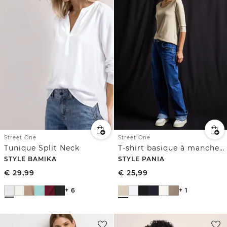
Street One
Street One
Tunique Split Neck
T-shirt basique à manches 3/4
STYLE BAMIKA
STYLE PANIA
€
29,99
€
25,99
+ 6
+ 1