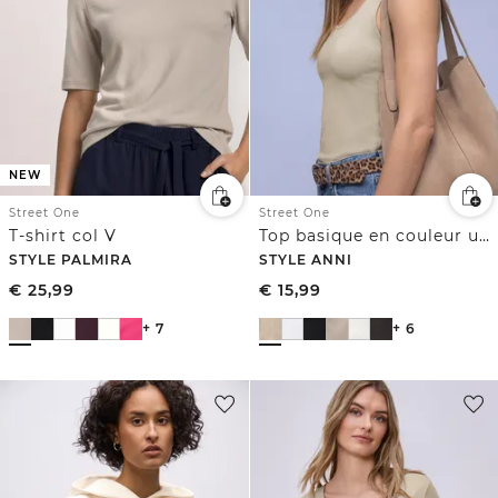
NEW
Street One
Street One
T-shirt col V
Top basique en couleur unie
STYLE PALMIRA
STYLE ANNI
€
25,99
€
15,99
+ 7
+ 6