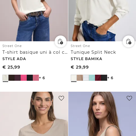
Street One
Street One
T-shirt basique uni à col cœur
Tunique Split Neck
STYLE ADA
STYLE BAMIKA
€
25,99
€
29,99
+ 6
+ 6