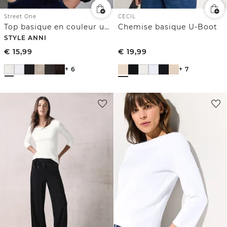
Street One
CECIL
Top basique en couleur unie
Chemise basique U-Boot
STYLE ANNI
€
15,99
€
19,99
+ 6
+ 7