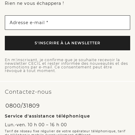
Rien ne vous échappera !
Adresse e-mail *
S'INSCRIRE À LA NEWSLETTER
En m'inscrivant, je confirme que je souhaite recevoir la
newsletter CECIL et rester informée des nouveautés et des
promotions par e-mail. Ce consentement peut être
révoqué à tout moment.
Contactez-nous
0800/31809
Service d'assistance téléphonique
Lun.-ven. 10 h 00 – 16 h 00
Tarif de réseau fixe régulier de votre opérateur téléphonique, tarif