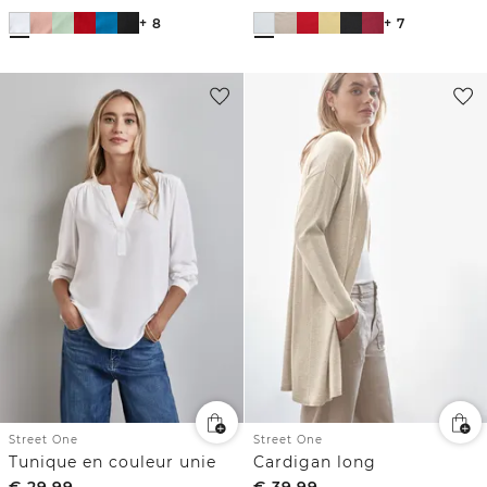
+ 8
+ 7
Street One
Street One
Tunique en couleur unie
Cardigan long
€
29,99
€
39,99