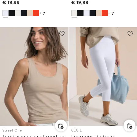
€
19,99
€
19,99
+ 7
+ 7
Street One
CECIL
Top basique à col rond en couleur unie
Leggings de base