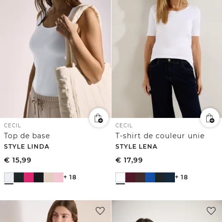
CECIL
CECIL
Top de base
T-shirt de couleur unie
STYLE LINDA
STYLE LENA
€
15,99
€
17,99
+ 18
+ 18