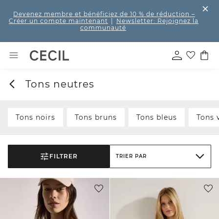
Devenez membre et bénéficiez de 10 % de réduction
–
Créer un compte maintenant
|
Newsletter: Rejoignez la
communauté
Tons neutres
Tons noirs
Tons bruns
Tons bleus
Tons 
FILTRER
TRIER PAR