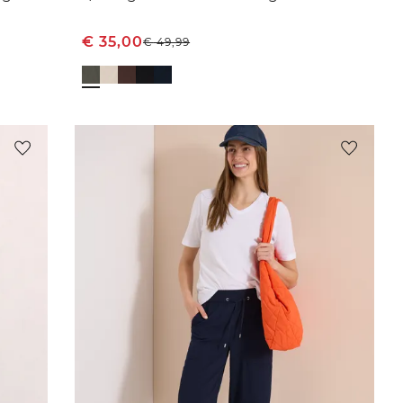
€
35,00
€
49,99