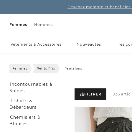
Devenez membre et bénéficiez 
Femmes
Hommes
Vêtements & Accessoires
Nouveautés
Très co
Femmes
Petits Prix
Pantalons
Incontournables à
Soldes
FILTRER
936 articl
T-shirts &
Débardeurs
Chemisiers &
Blouses