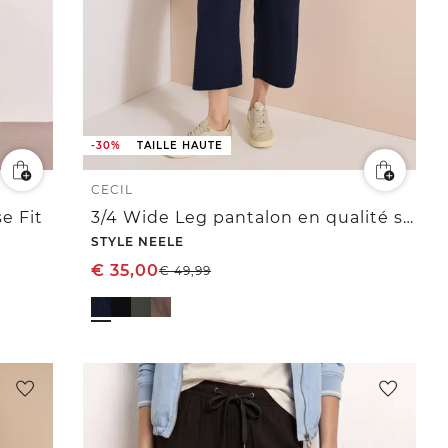
-30%
TAILLE HAUTE
CECIL
e Fit
3/4 Wide Leg pantalon en qualité seersucker
STYLE NEELE
€
35,00
€
49,99