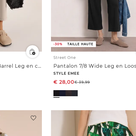
-30%
TAILLE HAUTE
Street One
Pantalon Mid Waist Barrel Leg en coupe décontractée
Pantalon 7/8 Wide Leg en Loos
STYLE EMEE
€
28,00
€
39,99