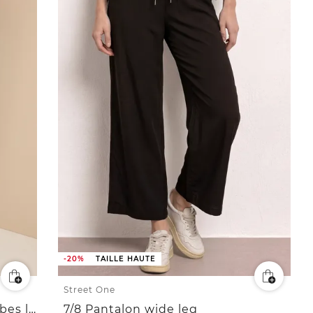
-20%
TAILLE HAUTE
Street One
7/8 Pantalon taille haute à jambes larges, coupe loose
7/8 Pantalon wide leg