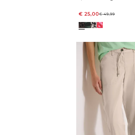
€
25,00
€
49,99