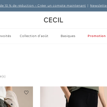
de 10 % de réduction
– Créer un compte maintenant
|
Newslette
nvoités
Collection d’août
Basiques
Promotion
e(s)