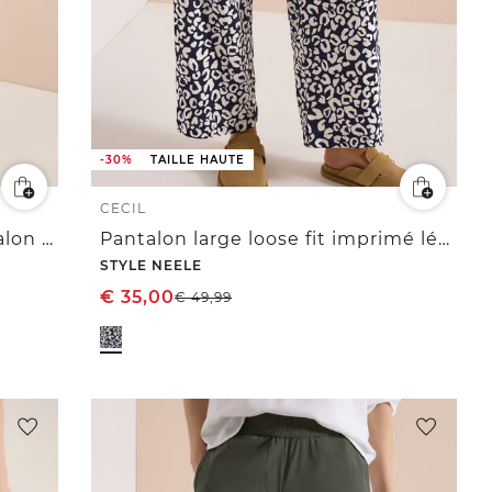
-30%
TAILLE HAUTE
CECIL
3/4 High Waist Wide Leg Pantalon Loose Fit
Pantalon large loose fit imprimé léopard
STYLE NEELE
€
35,00
€
49,99