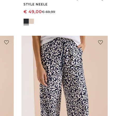
STYLE NEELE
€
49,00
€
69,99