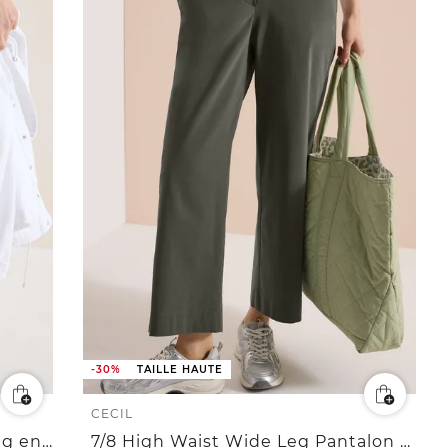
-30%
TAILLE HAUTE
CECIL
7/8 Pantalon Mid Waist Slim Leg en Casual Fit
7/8 High Waist Wide Leg Pantalon Loose Fit