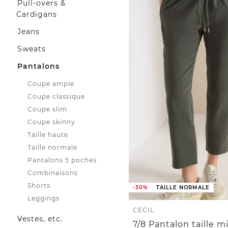
Pull-overs &
Cardigans
Jeans
Sweats
Pantalons
Coupe ample
Coupe classique
Coupe slim
Coupe skinny
Taille haute
Taille normale
Pantalons 5 poches
Combinaisons
Shorts
-30%
TAILLE NORMALE
Leggings
CECIL
Vestes, etc.