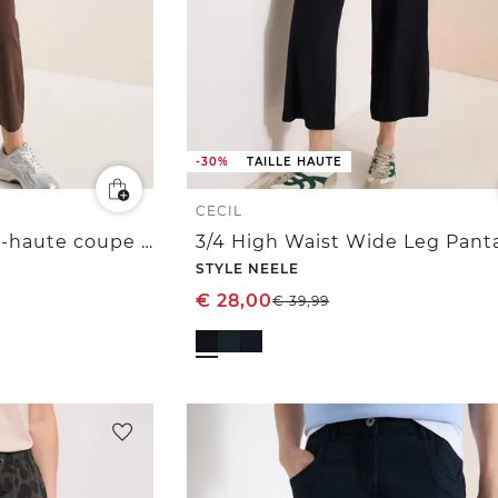
-30%
TAILLE HAUTE
CECIL
7/8 Pantalon taille mi-haute coupe slim
STYLE NEELE
€
28,00
€
39,99