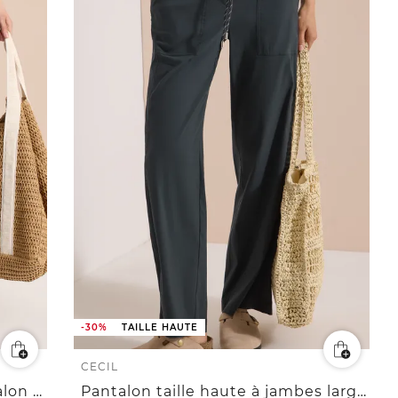
-30%
TAILLE HAUTE
CECIL
7/8 High Waist Wide Leg Pantalon Loose Fit
Pantalon taille haute à jambes larges, coupe loose