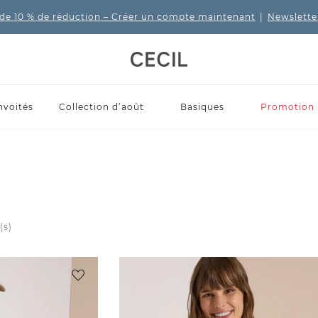
de 10 % de réduction
– Créer un compte maintenant
|
Newslette
nvoités
Collection d’août
Basiques
Promotion
(s)