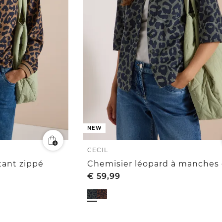
NEW
CECIL
tant zippé
€
59,99