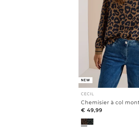
NEW
CECIL
Chemisier à col mon
€
49,99