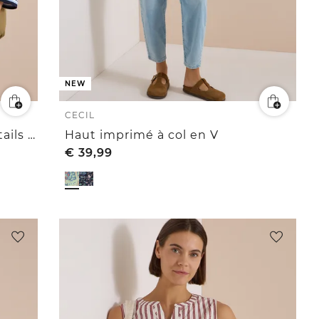
NEW
CECIL
Blouse à manches 3/4 avec détails contrastés
Haut imprimé à col en V
€
39,99