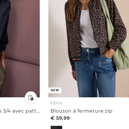
NEW
CECIL
Chemisier à manches 3/4 avec patte de boutonnage
Blouson à fermeture zip
€
59,99