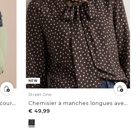
NEW
Street One
Chemisier léopard à manches courtes en velours côtelé
Chemisier à manches longues avec nœud décoratif
€
49,99