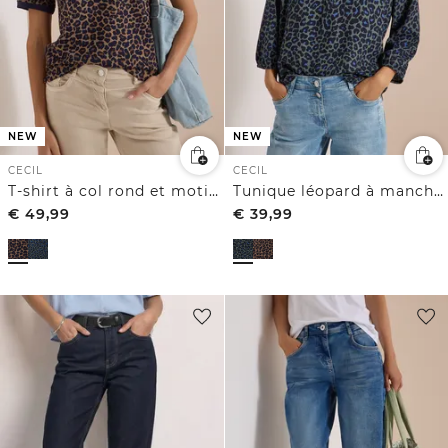
NEW
NEW
CECIL
CECIL
T-shirt à col rond et motif léopard
Tunique léopard à manches 3/4 et col fendu
€
49,99
€
39,99