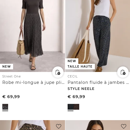
NEW
NEW
TAILLE HAUTE
Street One
CECIL
Robe mi-longue à jupe plissée imprimée
Pantalon fluide à jambes larges en matière Silk-Touch
STYLE NEELE
€
69,99
€
69,99