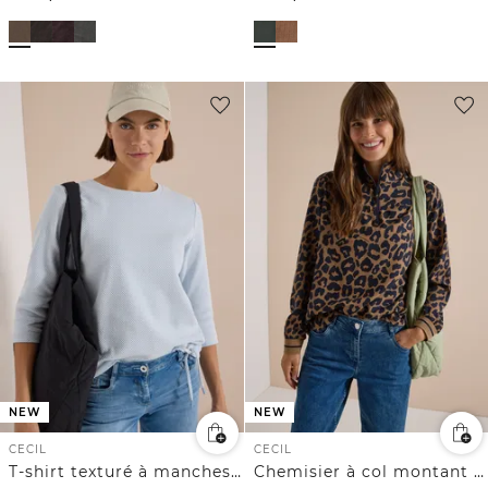
NEW
NEW
CECIL
CECIL
T-shirt texturé à manches 3/4 et col rond
Chemisier à col montant zippé