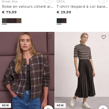
CECIL
Street One
T-shirt léopard à col bateau
Robe en velours côtelé arrivant aux genoux, à fermeture zip
€
79,99
€
29,99
NEW
NEW