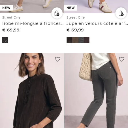
NEW
NEW
Street One
Street One
Robe mi-longue à fronces latérales
Jupe en velours côtelé arrivant aux genoux, avec poches
€
69,99
€
69,99