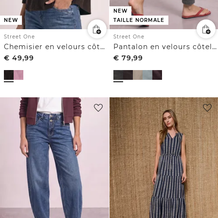
NEW
NEW
TAILLE NORMALE
Street One
Street One
Chemisier en velours côtelé à volants
Pantalon en velours côtelé Slim Leg à coupe ample
€
49,99
€
79,99