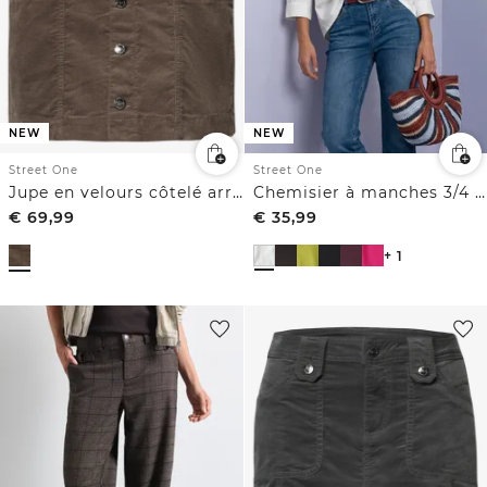
NEW
NEW
Street One
Street One
Chemisier à manches 3/4 et col fendu
Jupe en velours côtelé arrivant aux genoux, avec une patte de boutonnage
€
69,99
€
35,99
+ 1