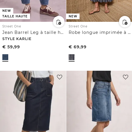
NEW
TAILLE HAUTE
NEW
Street One
Street One
Jean Barrel Leg à taille haute et coupe ample
Robe longue imprimée à volants
STYLE KARLIE
€
59,99
€
69,99