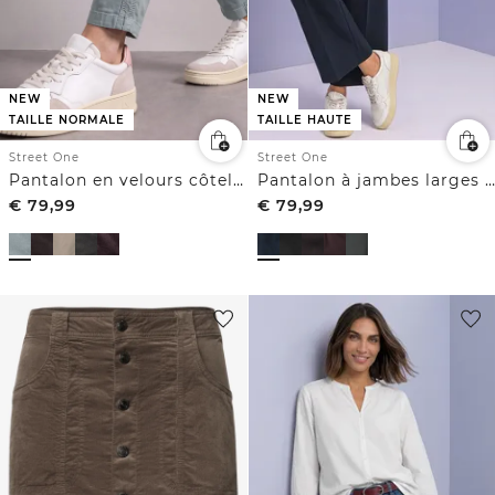
NEW
NEW
TAILLE HAUTE
TAILLE NORMALE
Street One
Street One
Pantalon à jambes larges avec boutons décoratifs
Pantalon en velours côtelé Slim Leg à coupe ample
€
79,99
€
79,99