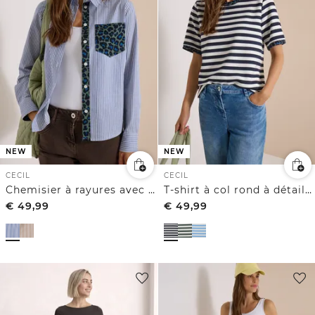
NEW
NEW
CECIL
CECIL
Chemisier à rayures avec une poche poitrine léopard
T-shirt à col rond à détails léopard
€
49,99
€
49,99