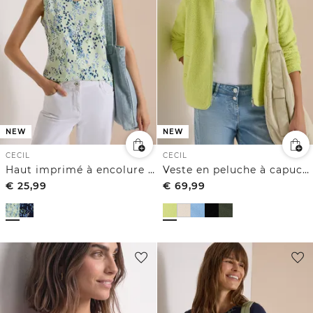
NEW
NEW
CECIL
CECIL
Haut imprimé à encolure en V arrondie
Veste en peluche à capuche, couleur unie
€
25,99
€
69,99