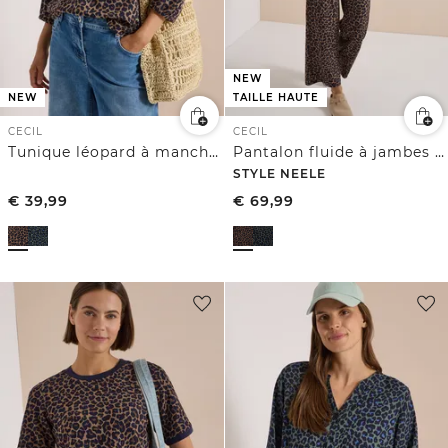
NEW
NEW
TAILLE HAUTE
CECIL
CECIL
Tunique léopard à manches 3/4 et col fendu
Pantalon fluide à jambes larges en matière Silk-Touch
STYLE NEELE
€
39,99
€
69,99