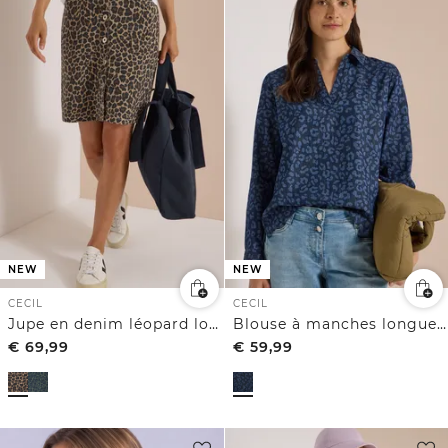
NEW
NEW
CECIL
CECIL
Jupe en denim léopard longueur genou
Blouse à manches longues avec imprimé laser
€
69,99
€
59,99