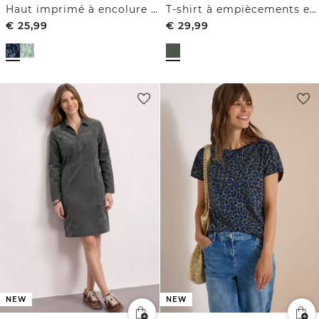
Haut imprimé à encolure en V arrondie
T-shirt à empiècements en mesh avec motif léopard
€
25,99
€
29,99
NEW
NEW