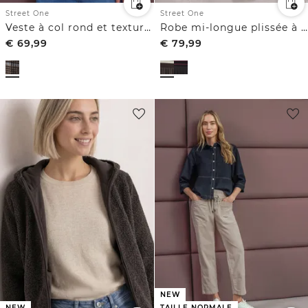
Street One
Street One
Veste à col rond et texture velours côtelé
Robe mi-longue plissée à rayures
€
69,99
€
79,99
NEW
NEW
TAILLE NORMALE