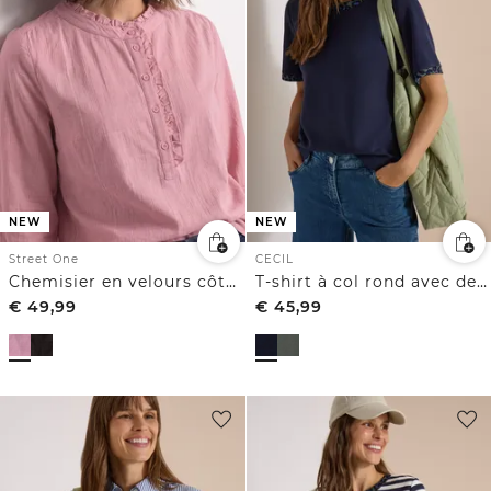
NEW
NEW
Street One
CECIL
Chemisier en velours côtelé à volants
T-shirt à col rond avec des détails léopard
€
49,99
€
45,99