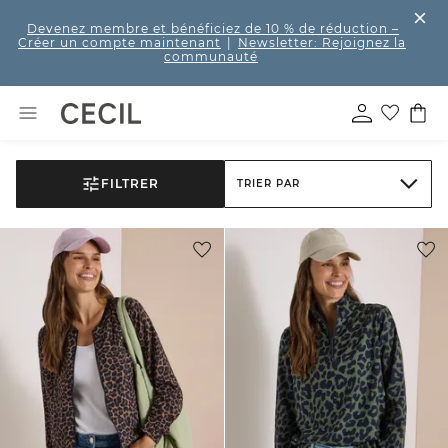
Devenez membre et bénéficiez de 10 % de réduction
–
Créer un compte maintenant
|
Newsletter: Rejoignez la
communauté
FILTRER
TRIER PAR