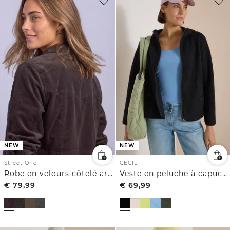
NEW
NEW
CECIL
Street One
Veste en peluche à capuche, couleur unie
Robe en velours côtelé arrivant aux genoux, à fermeture zip
€
79,99
€
69,99