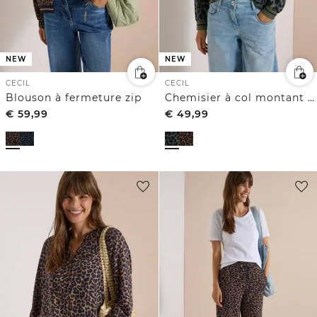
NEW
NEW
CECIL
CECIL
Blouson à fermeture zip
Chemisier à col montant zippé
€
59,99
€
49,99