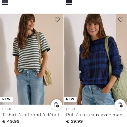
NEW
NEW
CECIL
CECIL
T-shirt à col rond à détails léopard
Pull à carreaux avec manches dolman
€
49,99
€
59,99