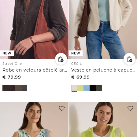
NEW
NEW
CECIL
Street One
Veste en peluche à capuche, couleur unie
Robe en velours côtelé arrivant aux genoux, à fermeture zip
€
79,99
€
69,99