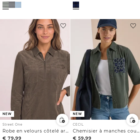
NEW
NEW
CECIL
Street One
Chemisier à manches courtes en velours côtelé avec poche poitrine
Robe en velours côtelé arrivant aux genoux, à fermeture zip
€
79,99
€
59,99