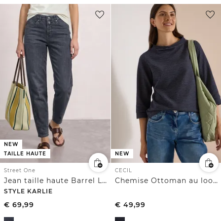
NEW
TAILLE HAUTE
NEW
Street One
CECIL
Jean taille haute Barrel Leg, coupe ample
Chemise Ottoman au look bicolore
STYLE KARLIE
€
69,99
€
49,99