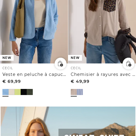
NEW
NEW
CECIL
CECIL
Veste en peluche à capuche, couleur unie
Chemisier à rayures avec une poche poitrine léopard
€
69,99
€
49,99