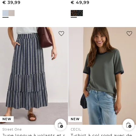
€
39,99
€
49,99
NEW
NEW
Street One
CECIL
Jupe longue à volants et rayures
T-shirt à col rond avec des détails léopard