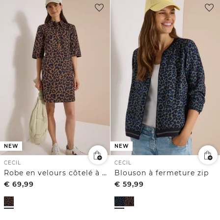
NEW
NEW
CECIL
CECIL
Robe en velours côtelé à motif léopard, longueur genoux
Blouson à fermeture zip
€
69,99
€
59,99