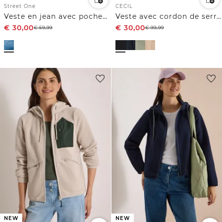
Street One
CECIL
Veste en jean avec poches poitrine et boutons
Veste avec cordon de serrage
€
30,00
€
30,00
€
59,99
€
99,99
NEW
NEW