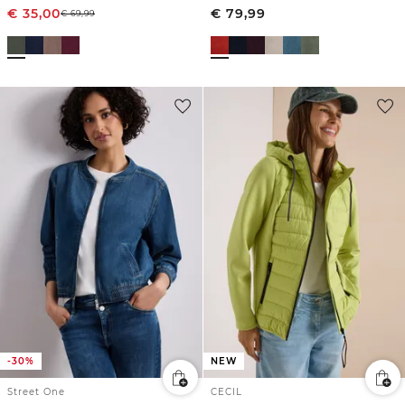
€
35,00
€
79,99
€
69,99
-30%
NEW
Street One
CECIL