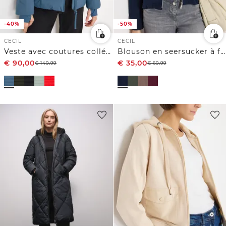
-40%
-50%
CECIL
CECIL
Veste avec coutures collées
Blouson en seersucker à fermeture zip
€
90,00
€
35,00
€
149,99
€
69,99