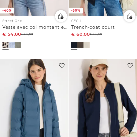
-40%
-50%
Street One
CECIL
Veste avec col montant et fermeture zip
Trench-coat court
€
54,00
€
60,00
€
89,99
€
119,99