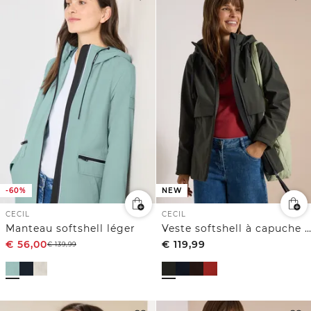
-60%
NEW
CECIL
CECIL
Manteau softshell léger
Veste softshell à capuche amovible
€
56,00
€
119,99
€
139,99