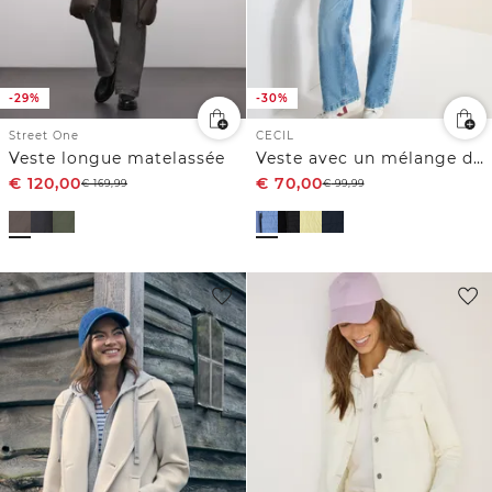
-29%
-30%
Street One
CECIL
Veste longue matelassée
Veste avec un mélange de structures et une capuche
€
120,00
€
70,00
€
169,99
€
99,99