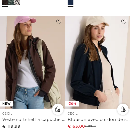
NEW
-30%
CECIL
CECIL
Veste softshell à capuche amovible
Blouson avec cordon de serrage et détails en mesh
€
119,99
€
63,00
€
89,99