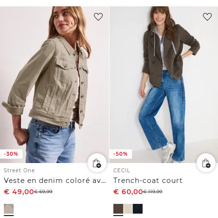
-30%
-50%
Street One
CECIL
Veste en denim coloré avec poches
Trench-coat court
€
49,00
€
60,00
€
69,99
€
119,99