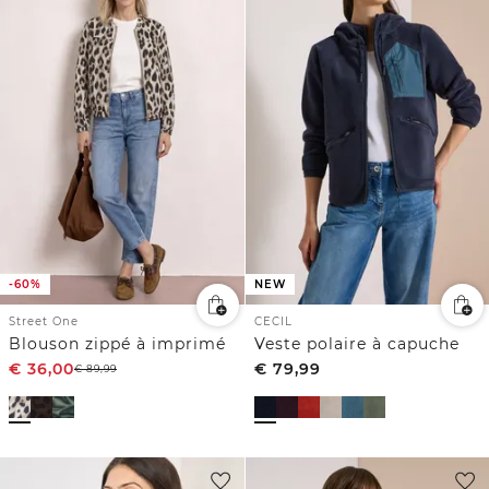
-60%
NEW
Street One
CECIL
Blouson zippé à imprimé
Veste polaire à capuche
€
36,00
€
79,99
€
89,99