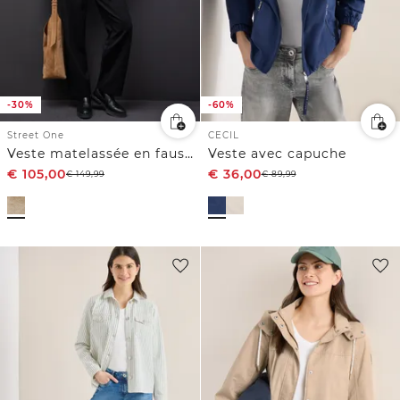
-30%
-60%
Street One
CECIL
Veste matelassée en fausse fourrure
Veste avec capuche
€
105,00
€
36,00
€
149,99
€
89,99