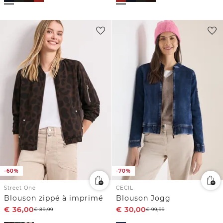
-60%
-70%
Street One
CECIL
Blouson zippé à imprimé
Blouson Jogg
€
36,00
€
30,00
€
89,99
€
99,99