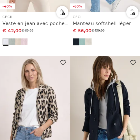
-40%
-60%
CECIL
CECIL
Veste en jean avec poches poitrine et boutons
Manteau softshell léger
€
42,00
€
56,00
€
69,99
€
139,99