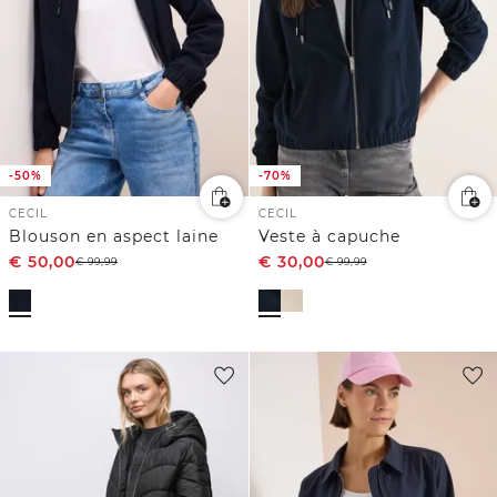
-50%
-70%
CECIL
CECIL
Blouson en aspect laine
Veste à capuche
€
50,00
€
30,00
€
99,99
€
99,99