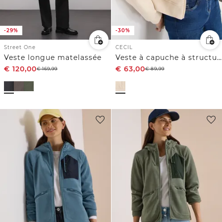
-29%
-30%
Street One
CECIL
Veste longue matelassée
Veste à capuche à structure mixte
€
120,00
€
63,00
€
169,99
€
89,99