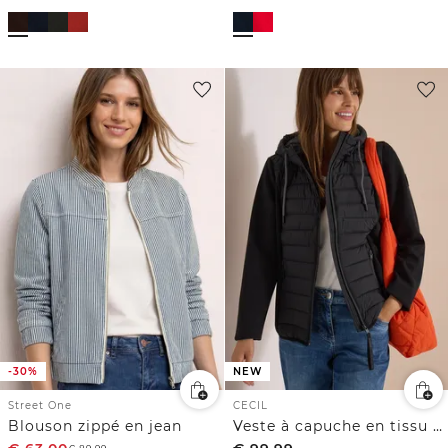
-30%
NEW
Street One
CECIL
Blouson zippé en jean
Veste à capuche en tissu Scuba et matières mélangées