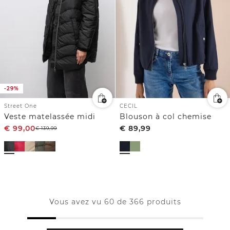
-29%
Street One
CECIL
Veste matelassée midi
Blouson à col chemise
€
99,00
€
89,99
€
139,99
Vous avez vu 60 de 366 produits