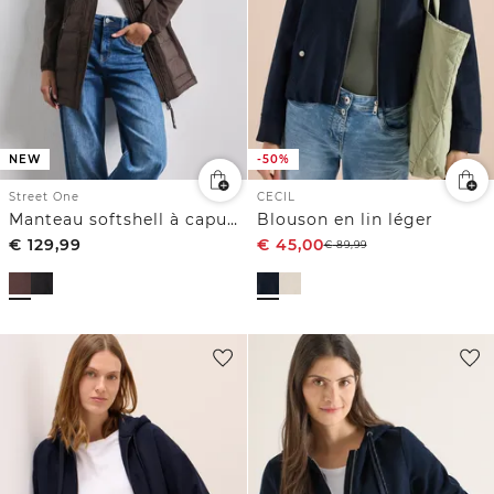
NEW
-50%
Street One
CECIL
Manteau softshell à capuche et détails matelassés
Blouson en lin léger
€
129,99
€
45,00
€
89,99