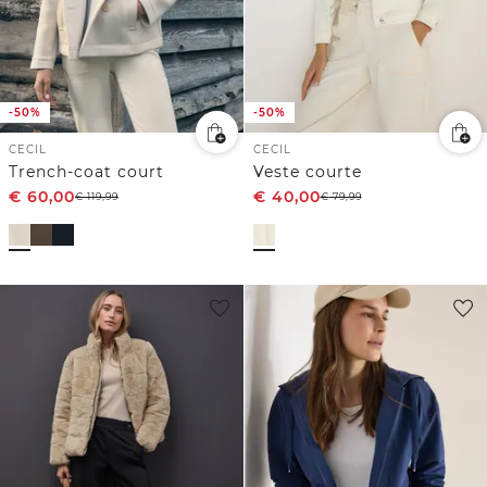
-50%
-50%
CECIL
CECIL
Trench-coat court
Veste courte
€
60,00
€
40,00
€
119,99
€
79,99