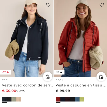
-70%
NEW
CECIL
CECIL
Veste avec cordon de serrage
Veste à capuche en tissu Scuba et matières mélangées
€
30,00
€
99,99
€
99,99