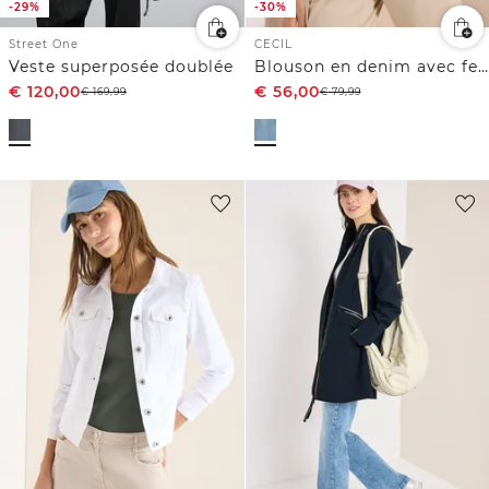
-29%
-30%
Street One
CECIL
Veste superposée doublée
Blouson en denim avec fermeture zip
€
120,00
€
56,00
€
169,99
€
79,99