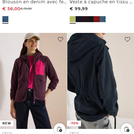
Blouson en denim avec fermeture zip
Veste à capuche en tissu Scuba et matières mélangées
€
56,00
€
99,99
€
79,99
NEW
-70%
CECIL
CECIL