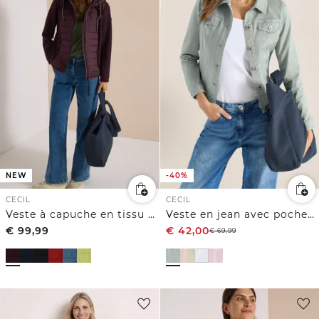
NEW
-40%
CECIL
CECIL
Veste à capuche en tissu Scuba et matières mélangées
Veste en jean avec poches poitrine et boutons
€
99,99
€
42,00
€
69,99