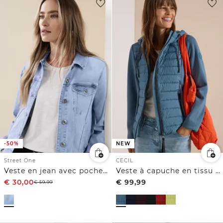
-50%
NEW
Street One
CECIL
Veste en jean avec poches poitrine et boutons
Veste à capuche en tissu Scuba et matières mélangées
€
30,00
€
99,99
€
59,99