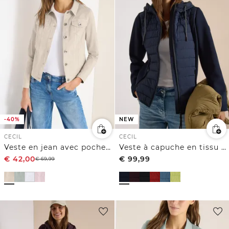
-40%
NEW
CECIL
CECIL
Veste en jean avec poches poitrine et boutons
Veste à capuche en tissu Scuba et matières mélangées
€
42,00
€
99,99
€
69,99