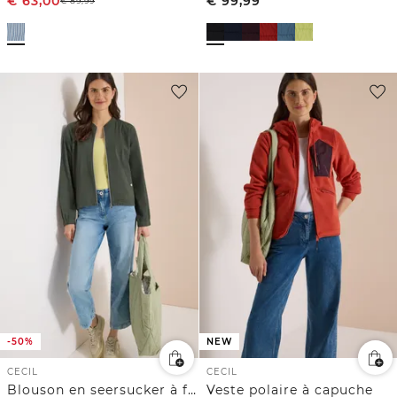
€
63,00
€
99,99
€
89,99
-50%
NEW
CECIL
CECIL
Blouson en seersucker à fermeture zip
Veste polaire à capuche