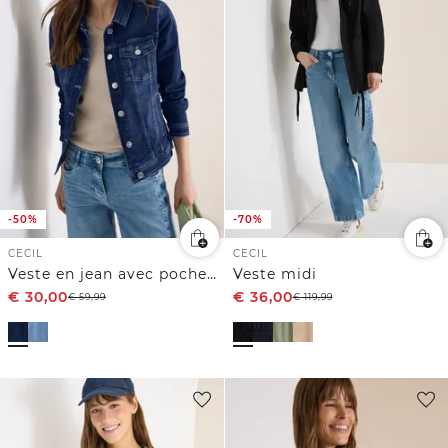
-50%
-70%
CECIL
CECIL
Veste en jean avec poches poitrine et boutons
Veste midi
€
30,00
€
36,00
€
59,99
€
119,99