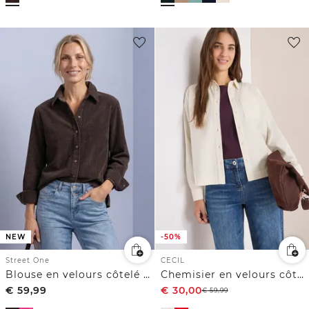
NEW
-50%
Street One
CECIL
Blouse en velours côtelé à manches longues avec boutons
Chemisier en velours côtelé
€
59,99
€
30,00
€
59,99