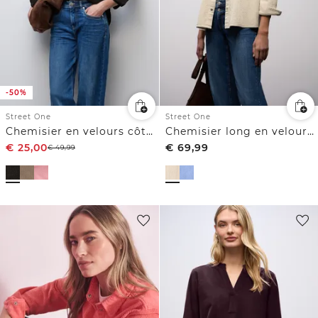
-50%
Street One
Street One
Chemisier en velours côtelé
Chemisier long en velours côtelé
€
25,00
€
69,99
€
49,99