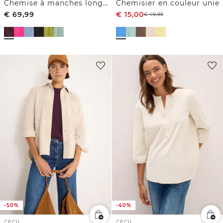
Chemise à manches longues en velours côtelé boutonnée
Chemisier en couleur unie
€
69,99
€
15,00
€
49,99
-50%
-40%
CECIL
CECIL