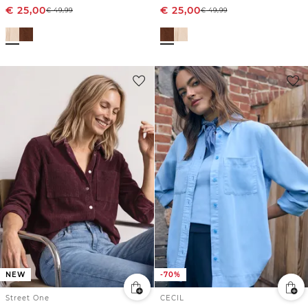
€
25,00
€
25,00
€
49,99
€
49,99
NEW
-70%
Street One
CECIL