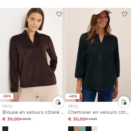
-50%
-40%
CECIL
CECIL
Blouse en velours côtelé souple
Chemisier en velours côtelé Split Neck
€
30,00
€
30,00
€
59,99
€
49,99