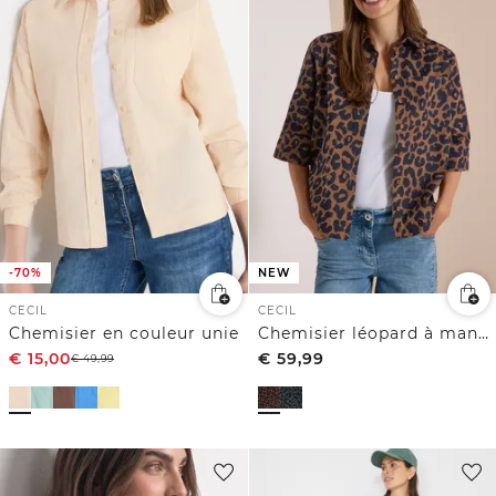
-70%
NEW
CECIL
CECIL
Chemisier en couleur unie
Chemisier léopard à manches courtes en velours côtelé
€
15,00
€
59,99
€
49,99