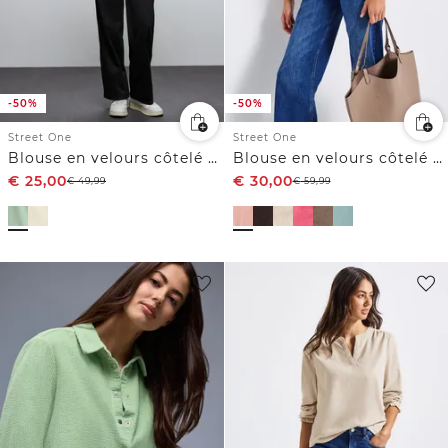
-50%
-50%
Street One
Street One
Blouse en velours côtelé avec cordon de serrage
Blouse en velours côtelé avec détails à volants
€
25,00
€
30,00
€
49,99
€
59,99