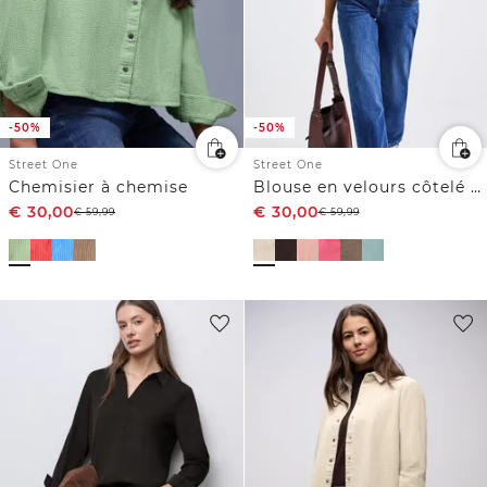
-50%
-50%
Street One
Street One
Chemisier à chemise
Blouse en velours côtelé avec détails à volants
€
30,00
€
30,00
€
59,99
€
59,99