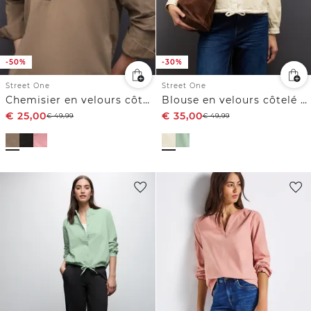
-50%
-30%
Street One
Street One
Chemisier en velours côtelé
Blouse en velours côtelé avec cordon de serrage
€
25,00
€
35,00
€
49,99
€
49,99