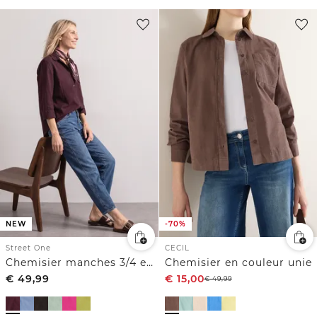
NEW
-70%
Street One
CECIL
Chemisier manches 3/4 en velours côtelé texturé
Chemisier en couleur unie
€
49,99
€
15,00
€
49,99