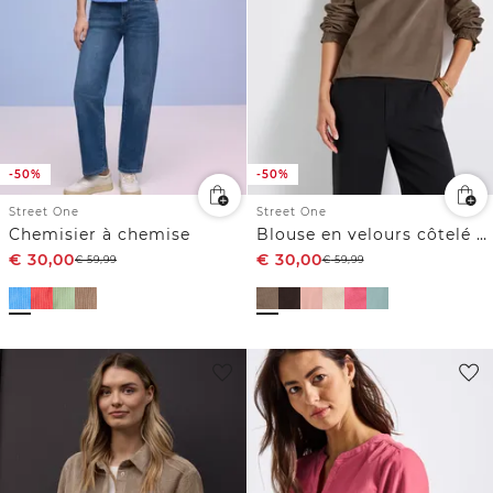
-50%
-50%
Street One
Street One
Chemisier à chemise
Blouse en velours côtelé avec détails à volants
€
30,00
€
30,00
€
59,99
€
59,99