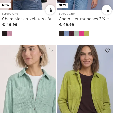
NEW
NEW
Street One
Street One
Chemisier en velours côtelé à volants
Chemisier manches 3/4 en velours côtelé texturé
€
49,99
€
49,99