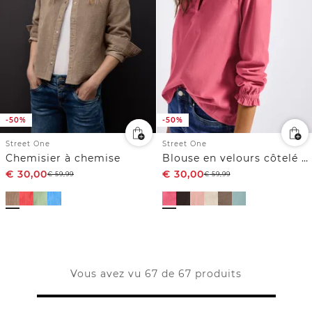
-50%
-50%
Street One
Street One
Chemisier à chemise
Blouse en velours côtelé avec détails à volants
€
30,00
€
30,00
€
59,99
€
59,99
Vous avez vu 67 de 67 produits