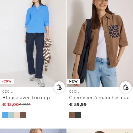
-70%
NEW
CECIL
CECIL
Blouse avec turn-up
Chemisier à manches courtes en velours côtelé avec poche poitrine
€
15,00
€
59,99
€
49,99