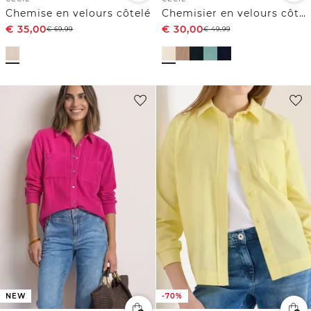
Chemise en velours côtelé
Chemisier en velours côtelé Split Neck
€
35,00
€
30,00
€
69,99
€
49,99
NEW
-70%