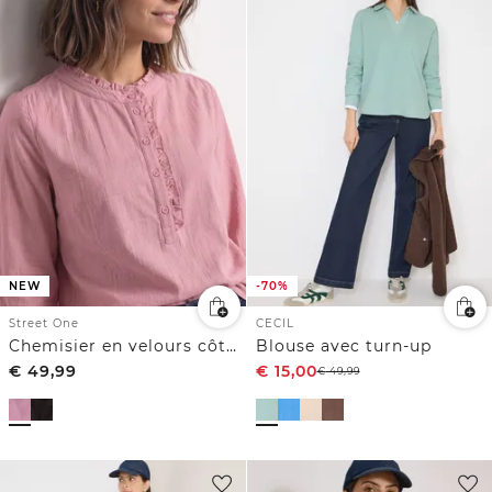
NEW
-70%
Street One
CECIL
Chemisier en velours côtelé à volants
Blouse avec turn-up
€
49,99
€
15,00
€
49,99