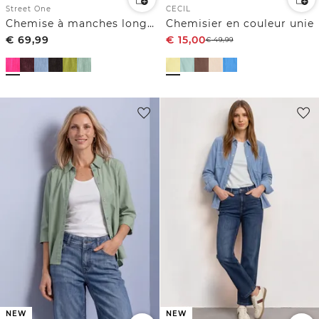
Street One
CECIL
Chemise à manches longues en velours côtelé boutonnée
Chemisier en couleur unie
€
69,99
€
15,00
€
49,99
NEW
NEW