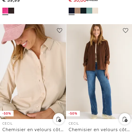
€
59,99
€
30,00
€
49,99
-50%
-50%
CECIL
CECIL
Chemisier en velours côtelé
Chemisier en velours côtelé