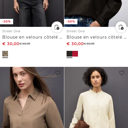
-50%
-50%
Street One
Street One
Blouse en velours côtelé au look léopard
Blouse en velours côtelé en couleur unie
€
30,00
€
30,00
€
59,99
€
59,99