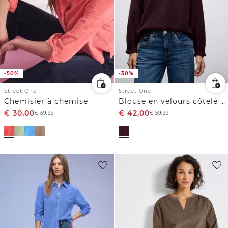
-50%
-30%
Street One
Street One
Chemisier à chemise
Blouse en velours côtelé avec volants
€
30,00
€
42,00
€
59,99
€
59,99