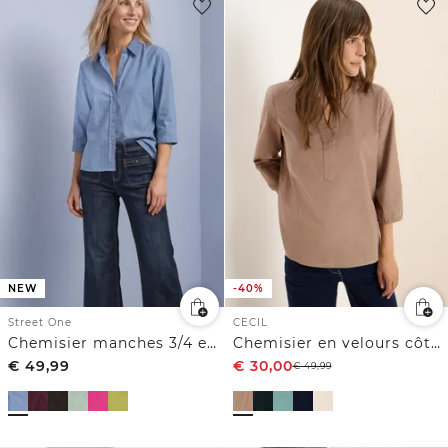
NEW
-40%
Street One
CECIL
Chemisier manches 3/4 en velours côtelé texturé
Chemisier en velours côtelé Split Neck
€
49,99
€
30,00
€
49,99