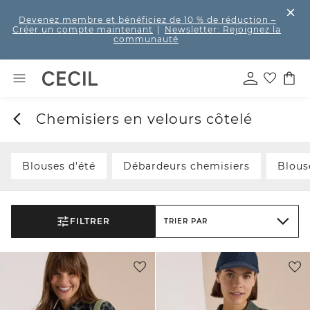
Devenez membre et bénéficiez de 10 % de réduction
–
Créer un compte maintenant
|
Newsletter: Rejoignez la
communauté
Chemisiers en velours côtelé
Blouses d'été
Débardeurs chemisiers
Blous
FILTRER
TRIER PAR