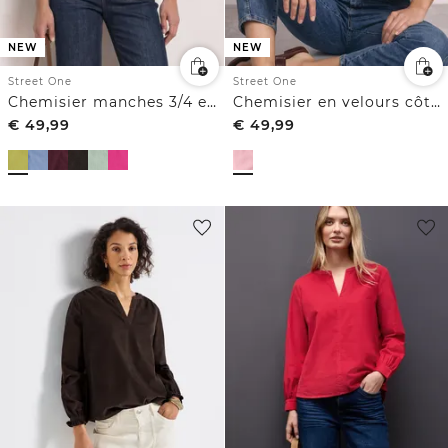
NEW
NEW
Street One
Street One
Chemisier manches 3/4 en velours côtelé texturé
Chemisier en velours côtelé à col fendu et manches 3/4
€
49,99
€
49,99