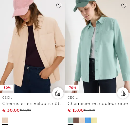
-50%
-70%
CECIL
CECIL
Chemisier en velours côtelé
Chemisier en couleur unie
€
30,00
€
15,00
€
59,99
€
49,99