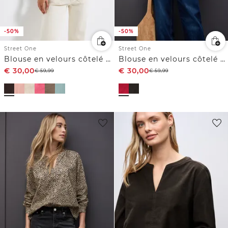
-50%
-50%
Street One
Street One
Blouse en velours côtelé avec détails à volants
Blouse en velours côtelé en couleur unie
€
30,00
€
30,00
€
59,99
€
59,99