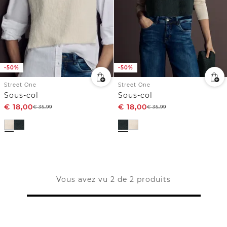
-50%
-50%
Street One
Street One
Sous-col
Sous-col
€
18,00
€
18,00
€
35,99
€
35,99
Vous avez vu 2 de 2 produits