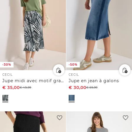
-30%
-50%
CECIL
CECIL
Jupe midi avec motif graphique
Jupe en jean à galons
€
35,00
€
30,00
€
49,99
€
59,99