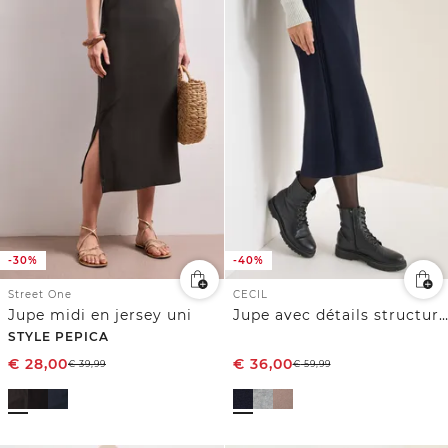
-30%
-40%
Street One
CECIL
Jupe midi en jersey uni
Jupe avec détails structurés
STYLE PEPICA
€
28,00
€
36,00
€
39,99
€
59,99