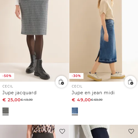
-50%
-30%
CECIL
CECIL
Jupe jacquard
Jupe en jean midi
€
25,00
€
49,00
€
49,99
€
69,99