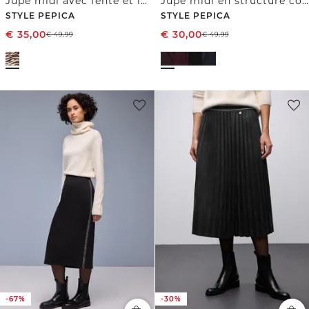
Jupe midi avec fente et imprimé animalier
Jupe midi en structure côtelée avec taille élastique
STYLE PEPICA
STYLE PEPICA
€
35,00
€
30,00
€
49,99
€
49,99
-67%
-30%