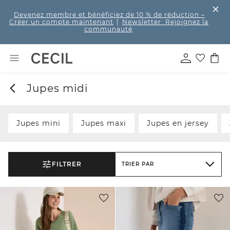
Devenez membre et bénéficiez de 10 % de réduction
–
Créer un compte maintenant
|
Newsletter: Rejoignez la
communauté
Jupes midi
Jupes mini
Jupes maxi
Jupes en jersey
FILTRER
TRIER PAR