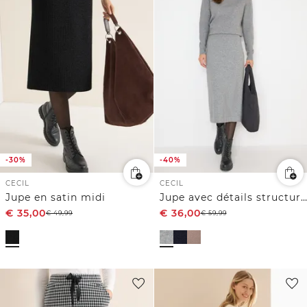
-30%
-40%
CECIL
CECIL
Jupe en satin midi
Jupe avec détails structurés
€
35,00
€
36,00
€
49,99
€
59,99