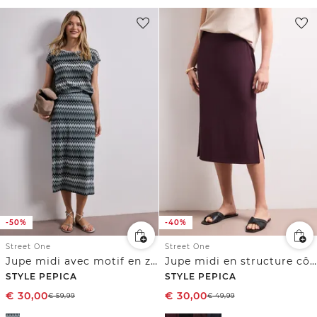
-50%
-40%
Street One
Street One
Jupe midi avec motif en zigzag
Jupe midi en structure côtelée avec taille élastique
STYLE PEPICA
STYLE PEPICA
€
30,00
€
30,00
€
59,99
€
49,99