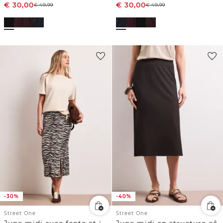
€
30,00
€
30,00
€
49,99
€
49,99
-30%
-40%
Street One
Street One