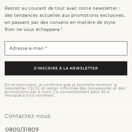
Restez au courant de tout avec notre newsletter :
des tendances actuelles aux promotions exclusives,
en passant par des conseils en matière de style.
Rien ne vous échappera !
Adresse e-mail *
S'INSCRIRE À LA NEWSLETTER
En m'inscrivant, je confirme que je souhaite recevoir la
newsletter CECIL et rester informée des nouveautés et des
promotions par e-mail. Ce consentement peut être
révoqué à tout moment.
Contactez-nous
0800/31809