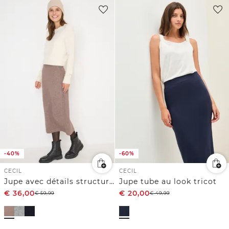
-40%
-60%
CECIL
CECIL
Jupe avec détails structurés
Jupe tube au look tricot
€
36,00
€
20,00
€
59,99
€
49,99