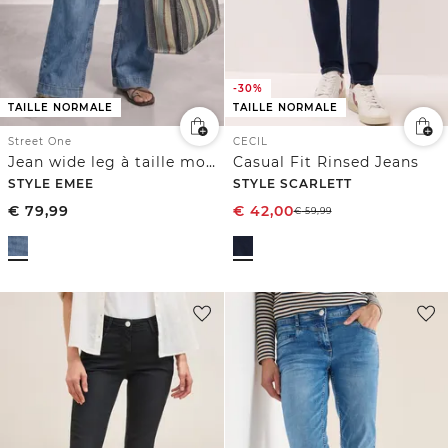
-30%
TAILLE NORMALE
TAILLE NORMALE
Street One
CECIL
Jean wide leg à taille moyenne et coupe ample
Casual Fit Rinsed Jeans
STYLE EMEE
STYLE SCARLETT
€
79,99
€
42,00
€
59,99