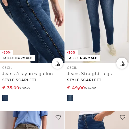
-50%
-30%
TAILLE NORMALE
TAILLE NORMALE
CECIL
CECIL
Jeans à rayures gallon
Jeans Straight Legs
STYLE SCARLETT
STYLE SCARLETT
€
35,00
€
49,00
€
69,99
€
69,99