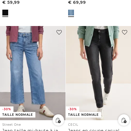
€
59,99
€
69,99
-30%
-30%
TAILLE NORMALE
TAILLE NORMALE
Street One
CECIL
Jean taille mi-haute à jambes larges, coupe ample
Jeans en coupe casual