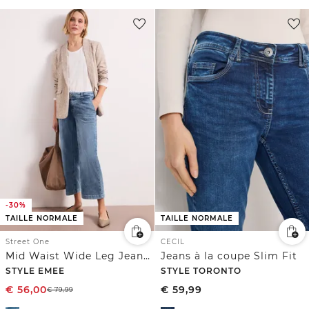
-30%
TAILLE NORMALE
TAILLE NORMALE
Street One
CECIL
Mid Waist Wide Leg Jeans en Loose Fit
Jeans à la coupe Slim Fit
STYLE EMEE
STYLE TORONTO
€
56,00
€
59,99
€
79,99