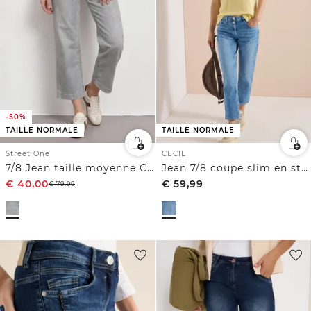
-50%
TAILLE NORMALE
TAILLE NORMALE
Street One
CECIL
7/8 Jean taille moyenne Culotte en coupe loose
Jean 7/8 coupe slim en style décontracté
€
40,00
€
59,99
€
79,99