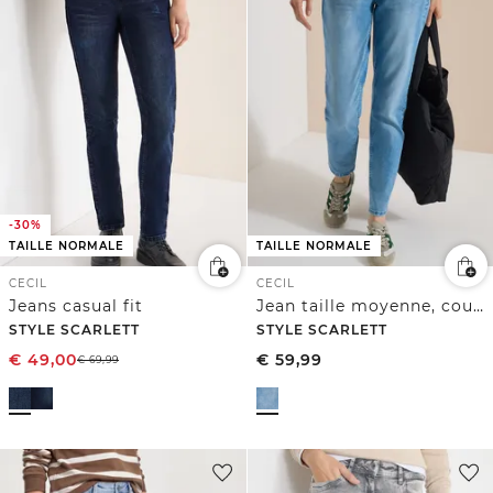
-30%
TAILLE NORMALE
TAILLE NORMALE
CECIL
CECIL
Jeans casual fit
Jean taille moyenne, coupe Slim Leg et style décontracté
STYLE SCARLETT
STYLE SCARLETT
€
49,00
€
59,99
€
69,99