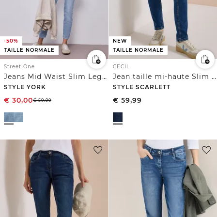
-50%
NEW
TAILLE NORMALE
TAILLE NORMALE
Street One
CECIL
Jeans Mid Waist Slim Leg à la coupe Slim Fit
Jean taille mi-haute Slim Leg, coupe décontractée
STYLE YORK
STYLE SCARLETT
€
30,00
€
59,99
€
59,99