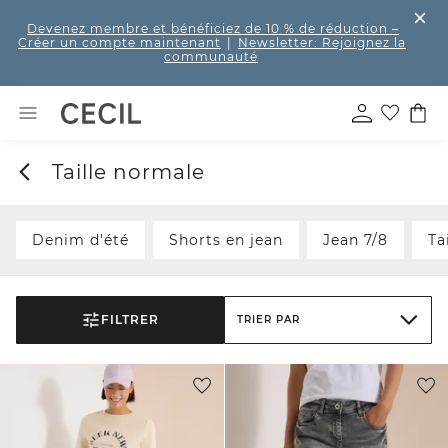
Devenez membre et bénéficiez de 10 % de réduction
–
Créer un compte maintenant
|
Newsletter: Rejoignez la
communauté
Taille normale
Denim d'été
Shorts en jean
Jean 7/8
Ta
FILTRER
TRIER PAR