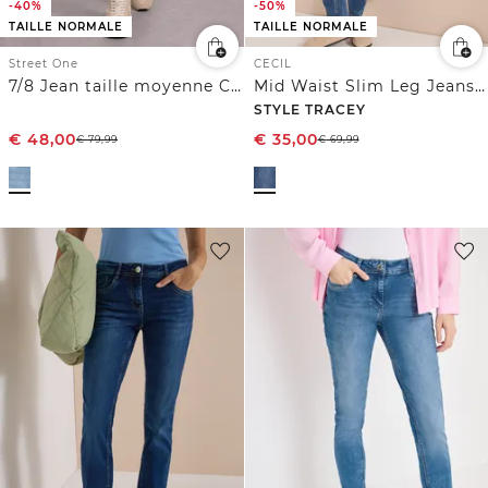
-40%
-50%
TAILLE NORMALE
TAILLE NORMALE
Street One
CECIL
7/8 Jean taille moyenne Culotte en coupe loose
Mid Waist Slim Leg Jeans dans un Casual Fit
STYLE TRACEY
€
48,00
€
35,00
€
79,99
€
69,99