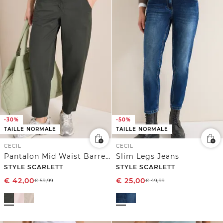
-30%
-50%
TAILLE NORMALE
TAILLE NORMALE
CECIL
CECIL
Pantalon Mid Waist Barrel Leg à coupe décontractée
Slim Legs Jeans
STYLE SCARLETT
STYLE SCARLETT
€
42,00
€
25,00
€
59,99
€
49,99