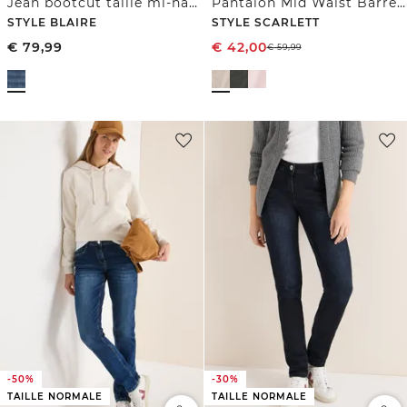
Jean bootcut taille mi-haute, coupe slim
Pantalon Mid Waist Barrel Leg à coupe décontractée
STYLE BLAIRE
STYLE SCARLETT
€
79,99
€
42,00
€
59,99
-50%
-30%
TAILLE NORMALE
TAILLE NORMALE