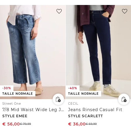
-30%
-40%
TAILLE NORMALE
TAILLE NORMALE
Street One
CECIL
7/8 Mid Waist Wide Leg Jeans à rayures
Jeans Rinsed Casual Fit
STYLE EMEE
STYLE SCARLETT
€
56,00
€
36,00
€
79,99
€
59,99