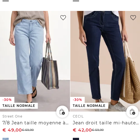
-30%
-30%
TAILLE NORMALE
TAILLE NORMALE
Street One
CECIL
7/8 Jean taille moyenne à jambes larges, coupe loose
Jean droit taille mi-haute coupe casual
€
49,00
€
42,00
€
69,99
€
59,99