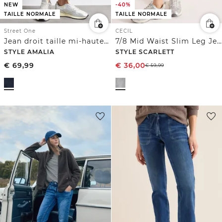
NEW
-40%
TAILLE NORMALE
TAILLE NORMALE
Street One
CECIL
Jean droit taille mi-haute à coupe décontractée
7/8 Mid Waist Slim Leg Jeans dans un Casual Fit
STYLE AMALIA
STYLE SCARLETT
€
69,99
€
36,00
€
59,99