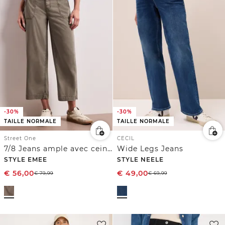
-30%
-30%
TAILLE NORMALE
TAILLE NORMALE
Street One
CECIL
7/8 Jeans ample avec ceinture décorative
Wide Legs Jeans
STYLE EMEE
STYLE NEELE
€
56,00
€
49,00
€
79,99
€
69,99