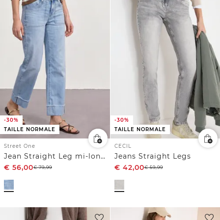
-30%
-30%
TAILLE NORMALE
TAILLE NORMALE
Street One
CECIL
Jean Straight Leg mi-longs, coupe décontractée
Jeans Straight Legs
€
56,00
€
42,00
€
79,99
€
59,99