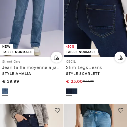
NEW
-50%
TAILLE NORMALE
TAILLE NORMALE
Street One
CECIL
Jean taille moyenne à jambes Straight Leg, coupe décontractée
Slim Legs Jeans
STYLE AMALIA
STYLE SCARLETT
€
59,99
€
25,00
€
49,99