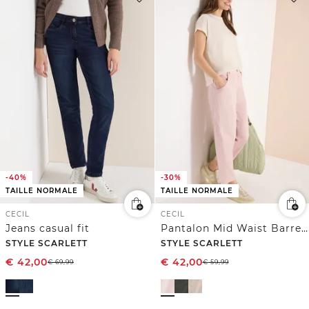
-40%
-30%
TAILLE NORMALE
TAILLE NORMALE
CECIL
CECIL
Jeans casual fit
Pantalon Mid Waist Barrel Leg à coupe décontractée
STYLE SCARLETT
STYLE SCARLETT
€
42,00
€
42,00
€
69,99
€
59,99