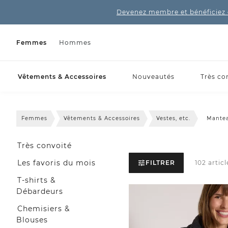
Devenez membre et bénéficiez 
Femmes
Hommes
Vêtements & Accessoires
Nouveautés
Très co
Femmes
Vêtements & Accessoires
Vestes, etc.
Mante
Très convoité
Les favoris du mois
FILTRER
102 articl
T-shirts &
Débardeurs
Chemisiers &
Blouses