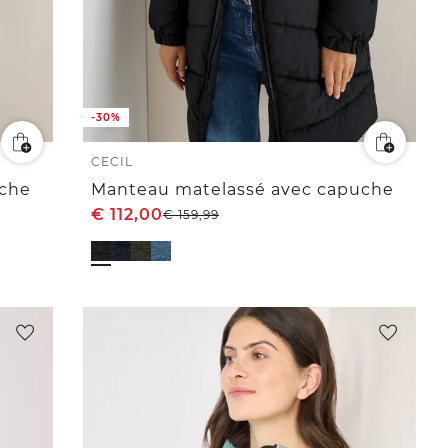
-30%
CECIL
uche
Manteau matelassé avec capuche
€
112,00
€
159,99