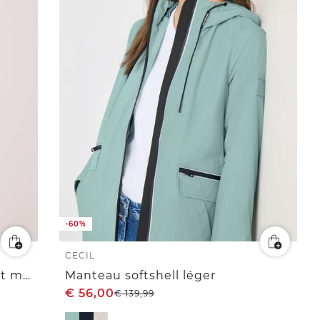
-60%
CECIL
Manteau softshell à capuche et motif léopard
Manteau softshell léger
€
56,00
€
139,99