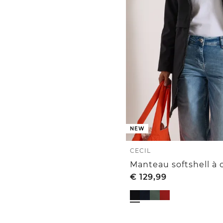
NEW
CECIL
Manteau softshell à
€
129,99