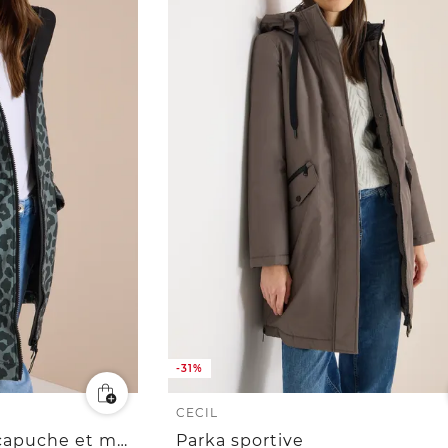
-31%
CECIL
Manteau softshell à capuche et motif léopard
Parka sportive