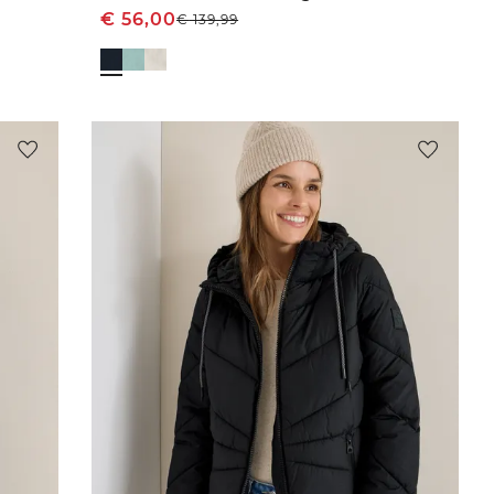
€
56,00
€
139,99