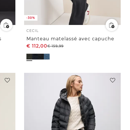
-30%
CECIL
s
Manteau matelassé avec capuche
€
112,00
€
159,99