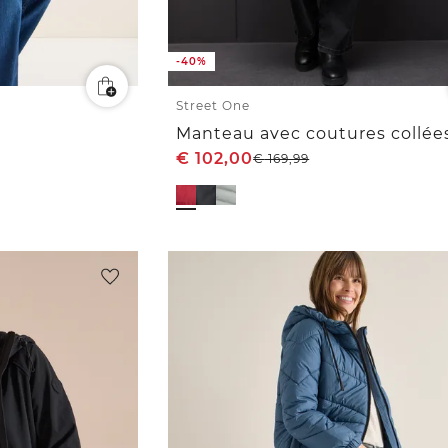
-40%
Street One
Manteau avec coutures collée
€
102,00
€
169,99