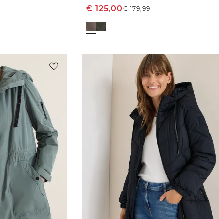
€
125,00
€
179,99