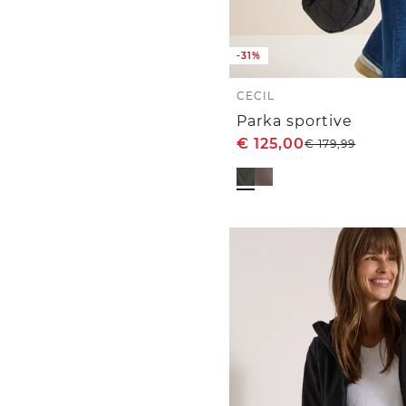
-31%
CECIL
Parka sportive
€
125,00
€
179,99