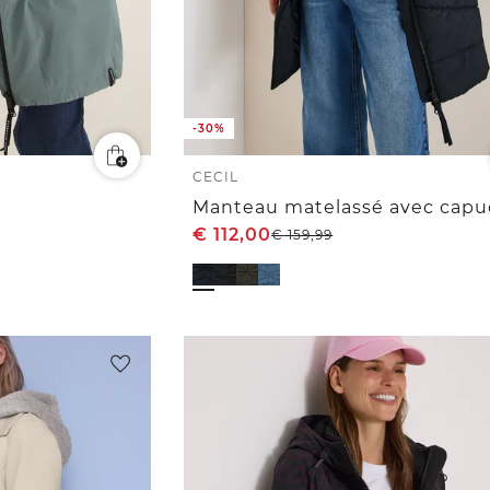
-30%
CECIL
Manteau matelassé avec cap
€
112,00
€
159,99