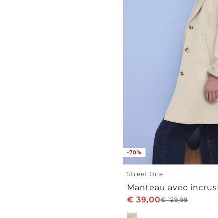
-70%
Street One
Manteau avec incrus
€
39,00
€
129,99