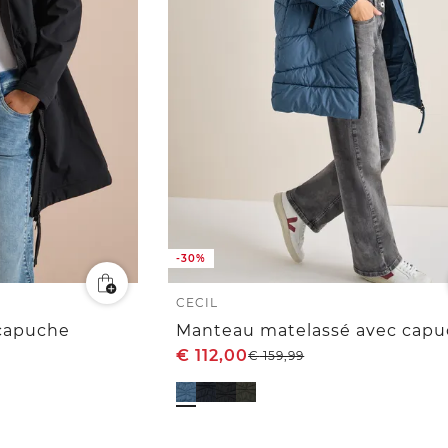
-30%
CECIL
 capuche
Manteau matelassé avec cap
€
112,00
€
159,99