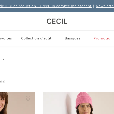
de 10 % de réduction
– Créer un compte maintenant
|
Newslette
nvoités
Collection d’août
Basiques
Promotion
aux
e(s)