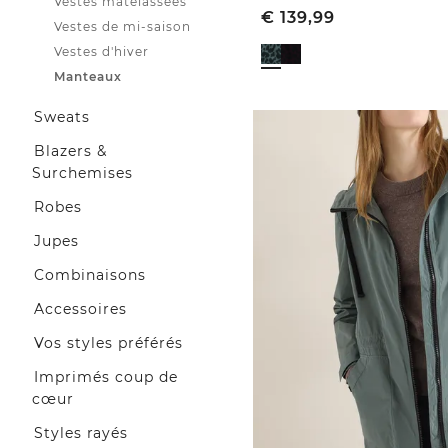
Vestes matelassées
€
139,99
Vestes de mi-saison
Vestes d'hiver
Manteaux
Sweats
Blazers &
Surchemises
Robes
Jupes
Combinaisons
Accessoires
Vos styles préférés
Imprimés coup de
cœur
Styles rayés