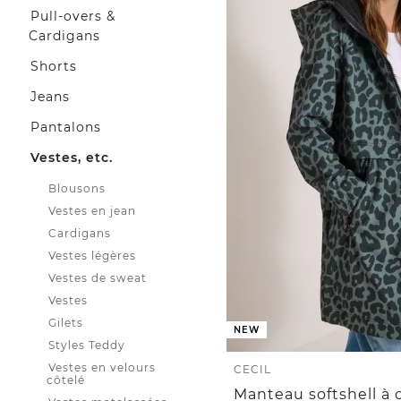
Pull-overs &
Cardigans
Shorts
Jeans
Pantalons
Vestes, etc.
Blousons
Vestes en jean
Cardigans
Vestes légères
Vestes de sweat
Vestes
Gilets
NEW
Styles Teddy
Vestes en velours
CECIL
côtelé