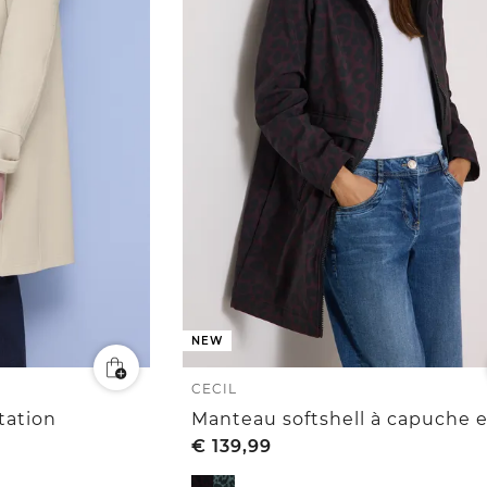
NEW
CECIL
tation
€
139,99