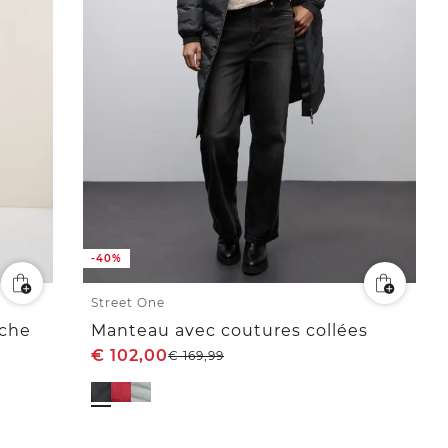
-40%
Street One
uche
Manteau avec coutures collées
€
102,00
€
169,99