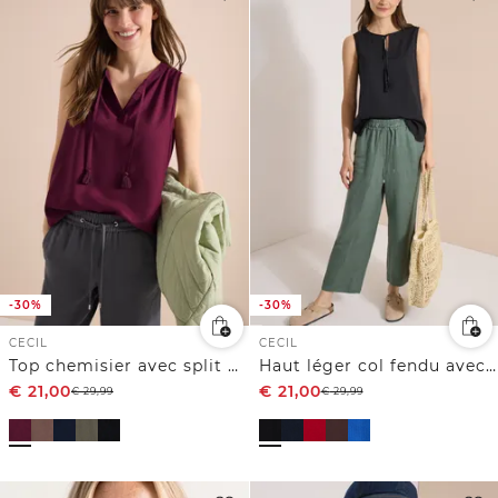
-30%
-30%
CECIL
CECIL
Top chemisier avec split neck et rubans
Haut léger col fendu avec cordons
€
21,00
€
21,00
€
29,99
€
29,99