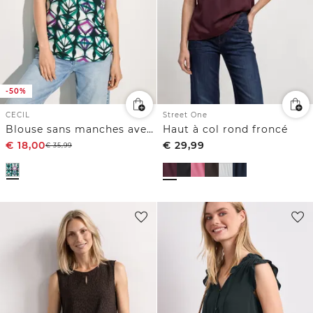
-50%
CECIL
Street One
Blouse sans manches avec imprimé
Haut à col rond froncé
€
18,00
€
29,99
€
35,99