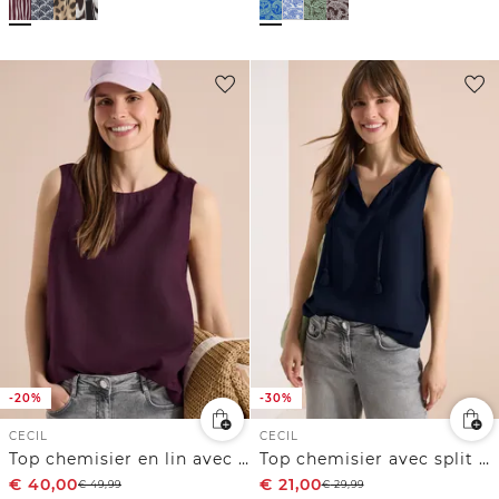
-20%
-30%
CECIL
CECIL
Top chemisier en lin avec détails de boutons
Top chemisier avec split neck et rubans
€
40,00
€
21,00
€
49,99
€
29,99