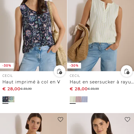
-30%
-30%
CECIL
CECIL
Haut imprimé à col en V
Haut en seersucker à rayures
€
28,00
€
28,00
€
39,99
€
39,99