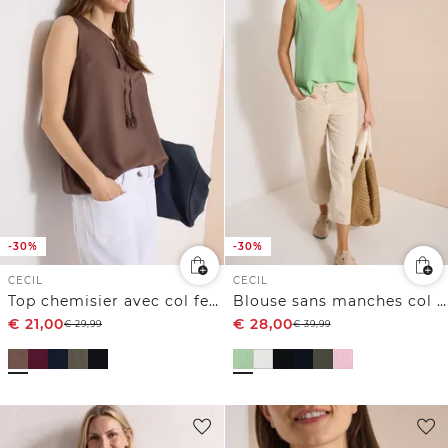
-30%
-30%
CECIL
CECIL
Top chemisier avec col fendu et rubans
Blouse sans manches col V en gaze de coton
€
21,00
€
28,00
€
29,99
€
39,99