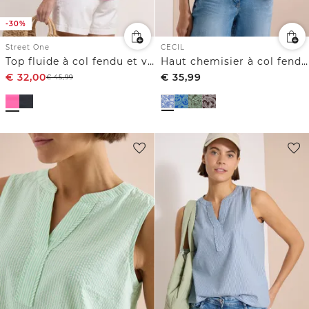
-30%
Street One
CECIL
Top fluide à col fendu et volants
Haut chemisier à col fendu et imprimé
€
32,00
€
35,99
€
45,99