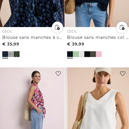
CECIL
CECIL
Blouse sans manches à col fendu et imprimé palmiers
Blouse sans manches col V en gaze de coton
€
35,99
€
39,99