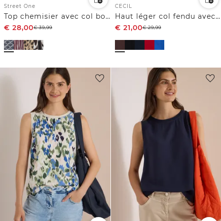
Street One
CECIL
Top chemisier avec col bowling et nœuds
Haut léger col fendu avec cordons
€
28,00
€
21,00
€
39,99
€
29,99