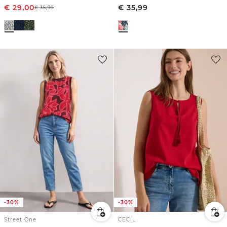
€
29,00
€
35,99
€
35,99
-30%
-30%
Street One
CECIL