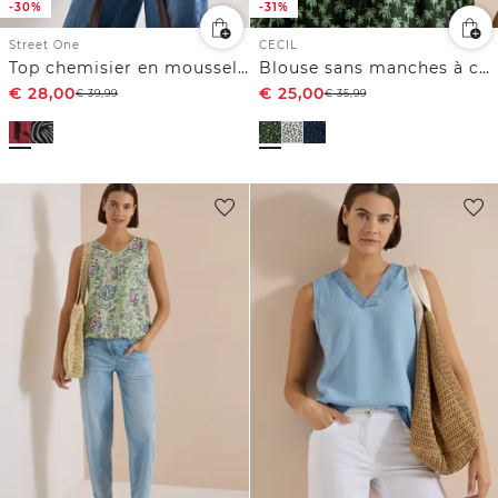
-30%
-31%
Street One
CECIL
Top chemisier en mousseline avec col fendu
Blouse sans manches à col fendu et imprimé palmiers
€
28,00
€
25,00
€
39,99
€
35,99