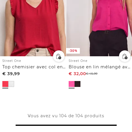
-30%
Street One
Street One
Top chemisier avec col en V et ruches
Blouse en lin mélangé avec col volanté
€
39,99
€
32,00
€
45,99
Vous avez vu 104 de 104 produits