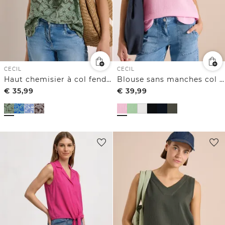
CECIL
CECIL
Haut chemisier à col fendu et imprimé
Blouse sans manches col V en gaze de coton
€
35,99
€
39,99