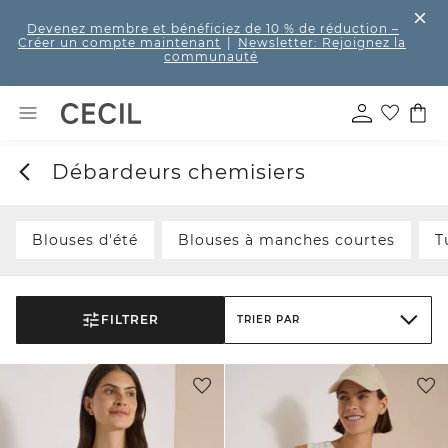
Devenez membre et bénéficiez de 10 % de réduction
–
Créer un compte maintenant
|
Newsletter: Rejoignez la
communauté
Débardeurs chemisiers
Blouses d'été
Blouses à manches courtes
T
FILTRER
TRIER PAR