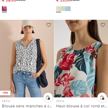
€
28,00
€
25,00
€
39,99
€
35,99
-19%
CECIL
CECIL
Blouse sans manches à col fendu et imprimé palmiers
Haut-blouse à col rond et imprimé feuillage