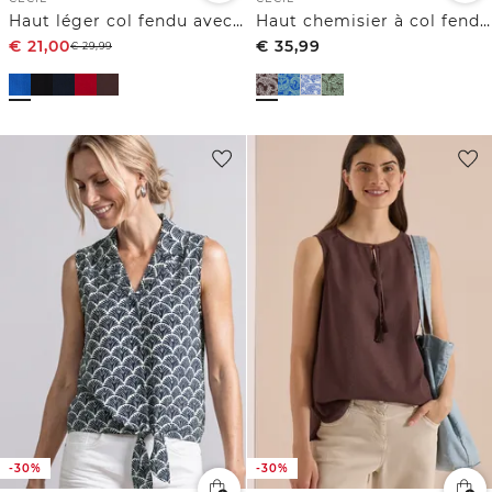
Haut léger col fendu avec cordons
Haut chemisier à col fendu et imprimé
€
21,00
€
35,99
€
29,99
-30%
-30%