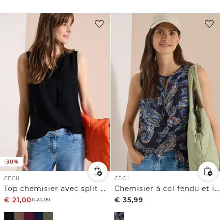
-30%
CECIL
CECIL
Top chemisier avec split neck et rubans
Chemisier à col fendu et imprimé
€
21,00
€
35,99
€
29,99