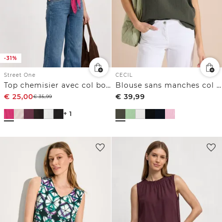
-31%
Street One
CECIL
Top chemisier avec col bowling et nœuds
Blouse sans manches col V en gaze de coton
€
25,00
€
39,99
€
35,99
+ 1