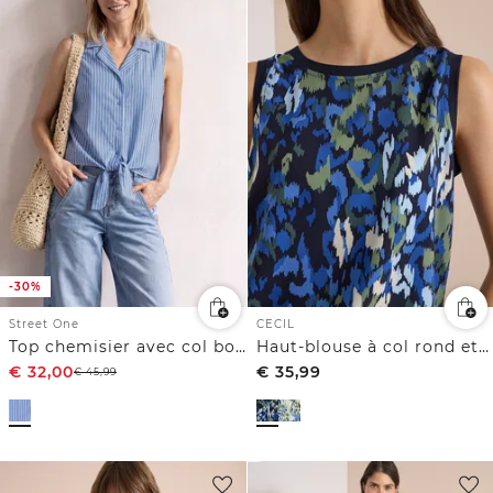
-30%
Street One
CECIL
Top chemisier avec col bowling et nœuds
Haut-blouse à col rond et imprimé
€
32,00
€
35,99
€
45,99