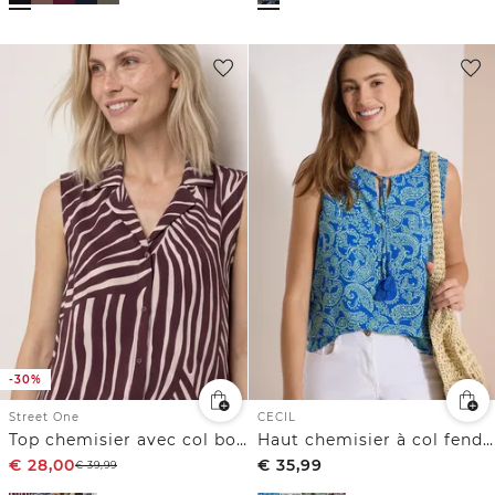
-30%
Street One
CECIL
Top chemisier avec col bowling et nœuds
Haut chemisier à col fendu et imprimé
€
28,00
€
35,99
€
39,99