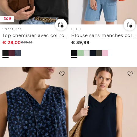
-30%
Street One
CECIL
Top chemisier avec col rond et détail tape
Blouse sans manches col V en gaze de coton
€
28,00
€
39,99
€
39,99