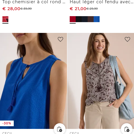
Top chemisier à col rond avec détail bande
Haut léger col fendu avec cordons
€
28,00
€
21,00
€
39,99
€
29,99
-30%
CECIL
CECIL