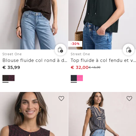
-30%
Street One
Street One
Blouse fluide col rond à détail structuré découpe
Top fluide à col fendu et volants
€
35,99
€
32,00
€
45,99