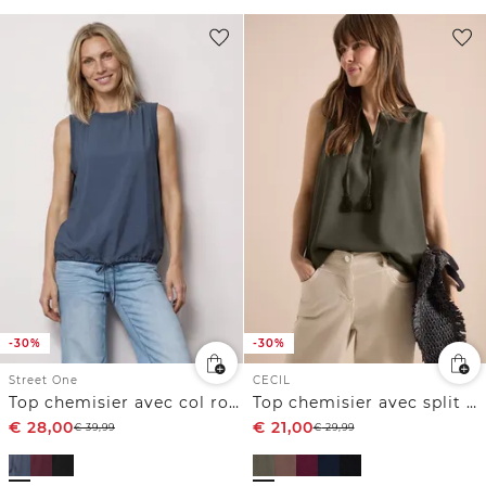
-30%
-30%
Street One
CECIL
Top chemisier avec col rond et détail tape
Top chemisier avec split neck et rubans
€
28,00
€
21,00
€
39,99
€
29,99