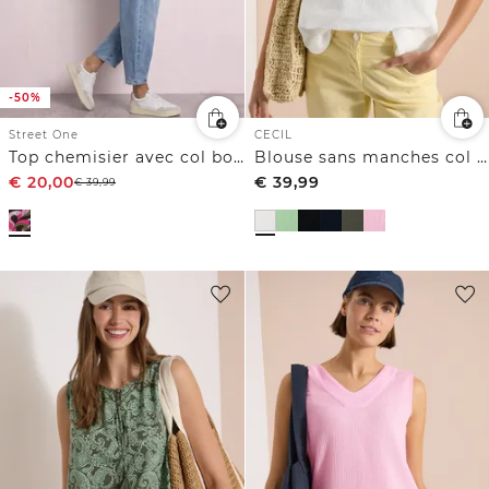
-50%
Street One
CECIL
Top chemisier avec col bowling et nœuds
Blouse sans manches col V en gaze de coton
€
20,00
€
39,99
€
39,99