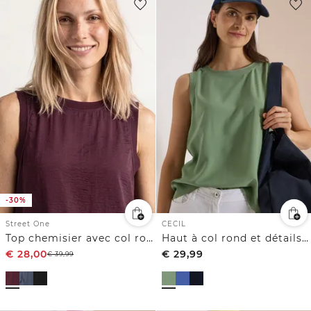
-30%
Street One
CECIL
Top chemisier avec col rond et détail tape
Haut à col rond et détails côtelés
€
28,00
€
29,99
€
39,99