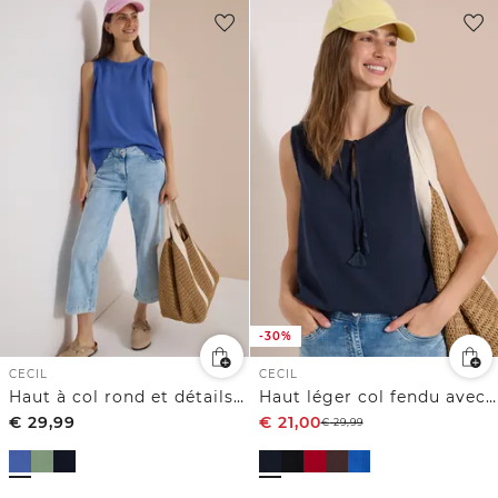
-30%
CECIL
CECIL
Haut à col rond et détails côtelés
Haut léger col fendu avec cordons
€
29,99
€
21,00
€
29,99