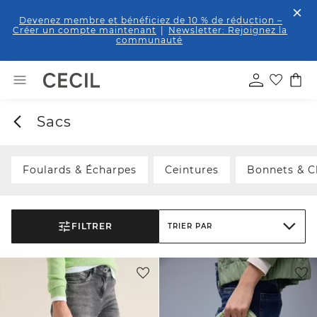
Devenez membre et bénéficiez de 10 % de réduction
–
Créer un compte maintenant
|
Newsletter: Rejoignez la
communauté
Sacs
Foulards & Écharpes
Ceintures
Bonnets & C
FILTRER
TRIER PAR