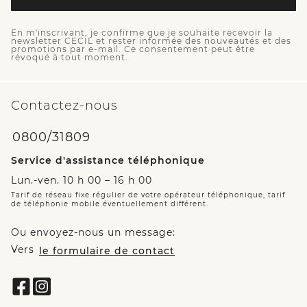
En m'inscrivant, je confirme que je souhaite recevoir la
newsletter CECIL et rester informée des nouveautés et des
promotions par e-mail. Ce consentement peut être
révoqué à tout moment.
Contactez-nous
0800/31809
Service d'assistance téléphonique
Lun.-ven. 10 h 00 – 16 h 00
Tarif de réseau fixe régulier de votre opérateur téléphonique, tarif
de téléphonie mobile éventuellement différent.
Ou envoyez-nous un message:
Vers
le formulaire de contact