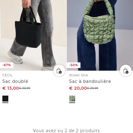
-67%
-50%
CECIL
Street One
Sac doublé
Sac à bandoulière
€
13,00
€
20,00
€
39,99
€
39,99
Vous avez vu 2 de 2 produits