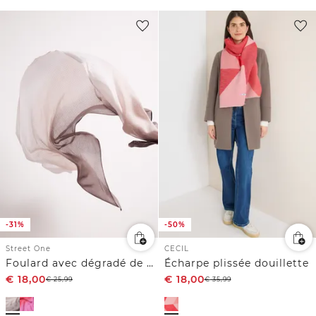
-31%
-50%
Street One
CECIL
Foulard avec dégradé de couleurs
Écharpe plissée douillette
€
18,00
€
18,00
€
25,99
€
35,99