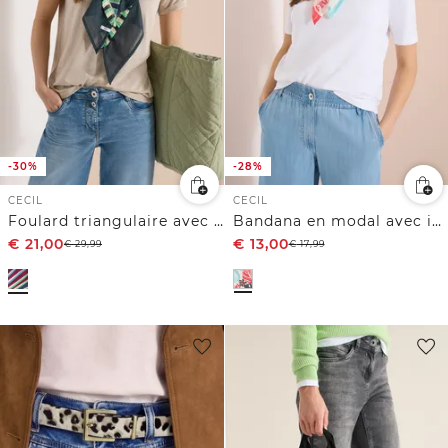
-30%
-28%
CECIL
CECIL
Foulard triangulaire avec motif graphique
Bandana en modal avec imprimé
€
21,00
€
13,00
€
29,99
€
17,99