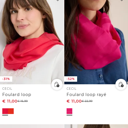
-31%
-52%
CECIL
CECIL
Foulard loop
Foulard loop rayé
€
11,00
€
11,00
€
15,99
€
22,99