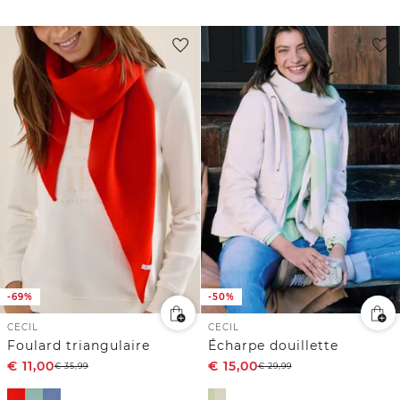
-69%
-50%
CECIL
CECIL
Foulard triangulaire
Écharpe douillette
€
11,00
€
15,00
€
35,99
€
29,99