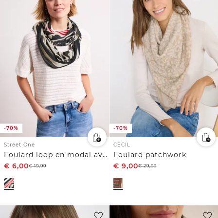
-70%
-70%
Street One
CECIL
Foulard loop en modal avec imprimé
Foulard patchwork
€
6,00
€
9,00
€
19,99
€
29,99