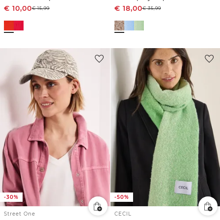
€
10,00
€
18,00
€
15,99
€
35,99
-30%
-50%
Street One
CECIL