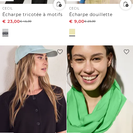
CECIL
CECIL
Écharpe tricotée à motifs
Écharpe douillette
€
23,00
€
9,00
€
45,99
€
29,99