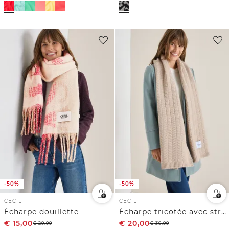
-50%
-50%
CECIL
CECIL
Écharpe douillette
Écharpe tricotée avec structure
€
15,00
€
20,00
€
29,99
€
39,99