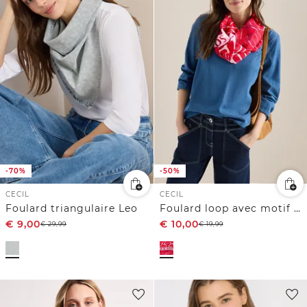
-70%
-50%
CECIL
CECIL
Foulard triangulaire Leo
Foulard loop avec motif graphique
€
9,00
€
10,00
€
29,99
€
19,99