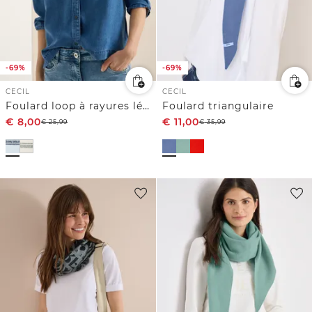
-69%
-69%
CECIL
CECIL
Foulard loop à rayures léopard
Foulard triangulaire
€
8,00
€
11,00
€
25,99
€
35,99