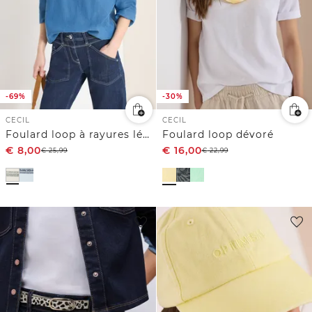
-69%
-30%
CECIL
CECIL
Foulard loop à rayures léopard
Foulard loop dévoré
€
8,00
€
16,00
€
25,99
€
22,99