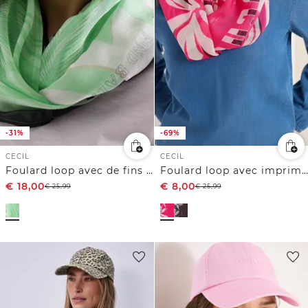
-31%
-69%
CECIL
CECIL
Foulard loop avec de fins détails filmés
Foulard loop avec imprimé film
€
18,00
€
8,00
€
25,99
€
25,99