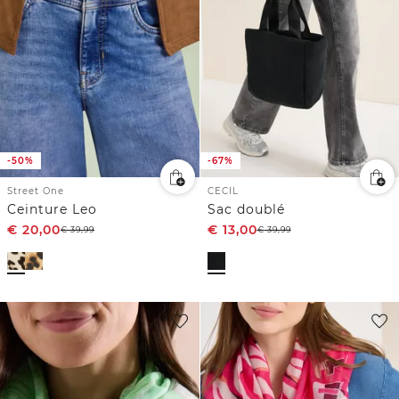
-50%
-67%
Street One
CECIL
Ceinture Leo
Sac doublé
€
20,00
€
13,00
€
39,99
€
39,99