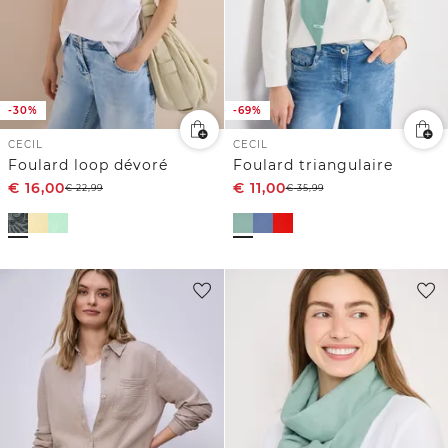
-30%
-69%
CECIL
CECIL
Foulard loop dévoré
Foulard triangulaire
€
16,00
€
11,00
€
22,99
€
35,99