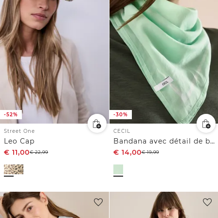
-52%
-30%
Street One
CECIL
Leo Cap
Bandana avec détail de bande
€
11,00
€
14,00
€
22,99
€
19,99