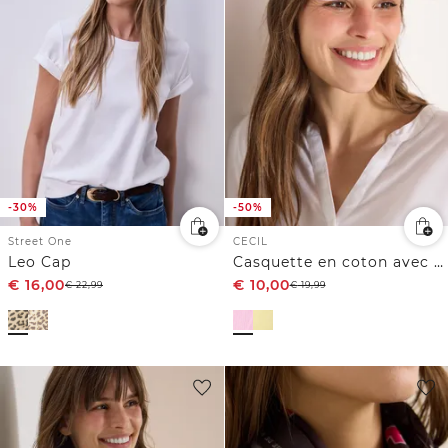
-30%
-50%
Street One
CECIL
Leo Cap
Casquette en coton avec broderie
€
16,00
€
10,00
€
22,99
€
19,99