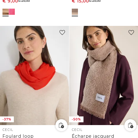
€
9,00
€
15,00
€
29,99
€
29,99
-37%
-50%
CECIL
CECIL
Foulard loop
Écharpe jacquard