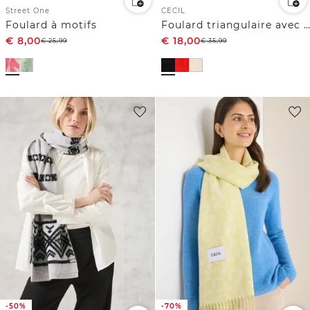
Street One
CECIL
Foulard à motifs
Foulard triangulaire avec paillettes
€
8,00
€
18,00
€
25,99
€
35,99
-50%
-70%