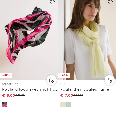
-60%
-70%
Street One
CECIL
Foulard loop avec motif de feuilles
Foulard en couleur unie
€
8,00
€
7,00
€
19,99
€
22,99