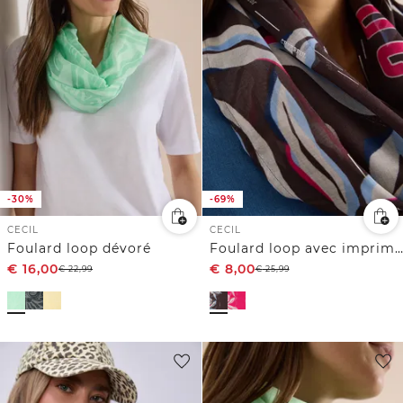
-30%
-69%
CECIL
CECIL
Foulard loop dévoré
Foulard loop avec imprimé film
€
16,00
€
8,00
€
22,99
€
25,99