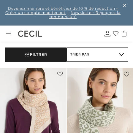
Devenez membre et bénéficiez de 10 % de réduction
–
Créer un compte maintenant
|
Newsletter: Rejoignez la
communauté
FILTRER
TRIER PAR