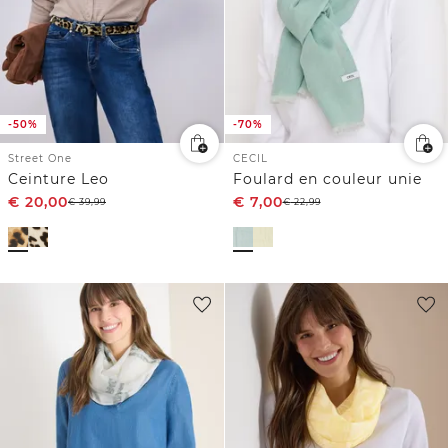
-50%
-70%
Street One
CECIL
Ceinture Leo
Foulard en couleur unie
€
20,00
€
7,00
€
39,99
€
22,99