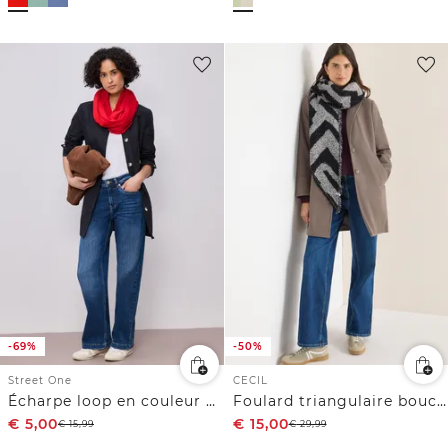
-69%
-50%
Street One
CECIL
Écharpe loop en couleur unie
Foulard triangulaire bouclé
€
5,00
€
15,00
€
15,99
€
29,99