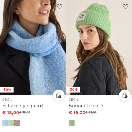
-50%
-30%
CECIL
CECIL
Écharpe jacquard
Bonnet tricoté
€
18,00
€
16,00
€
35,99
€
22,99