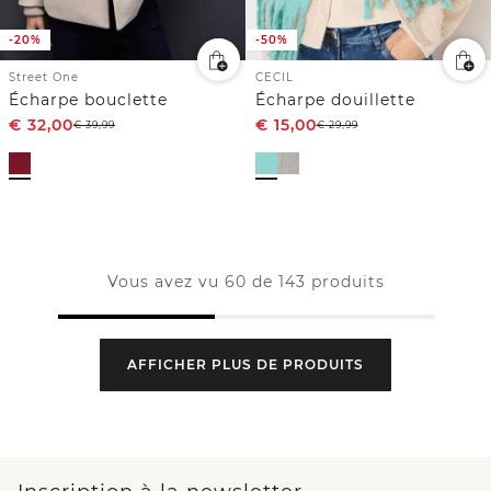
-20%
-50%
Street One
CECIL
Écharpe bouclette
Écharpe douillette
€
32,00
€
15,00
€
39,99
€
29,99
Vous avez vu 60 de 143 produits
AFFICHER PLUS DE PRODUITS