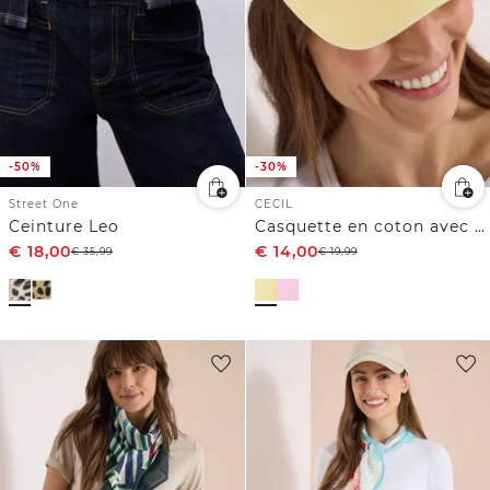
-50%
-30%
Street One
CECIL
Ceinture Leo
Casquette en coton avec broderie
€
18,00
€
14,00
€
35,99
€
19,99