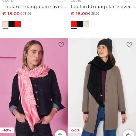
CECIL
CECIL
Foulard triangulaire avec paillettes
Foulard triangulaire avec paillettes
€
18,00
€
18,00
€
35,99
€
35,99
-69%
-50%