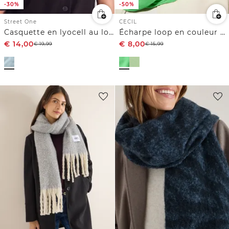
-30%
-50%
Street One
CECIL
Casquette en lyocell au look délavé
Écharpe loop en couleur unie
€
14,00
€
8,00
€
19,99
€
15,99