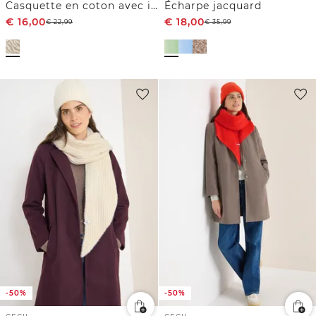
Casquette en coton avec imprimé zèbre
Écharpe jacquard
€
16,00
€
18,00
€
22,99
€
35,99
-50%
-50%