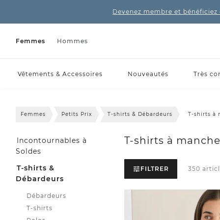
Devenez membre et bénéficiez 
Femmes
Hommes
Vêtements & Accessoires
Nouveautés
Très co
Femmes
Petits Prix
T-shirts & Débardeurs
T-shirts à
T-shirts à manche
Incontournables à
Soldes
T-shirts &
FILTRER
350 articl
Débardeurs
Débardeurs
T-shirts