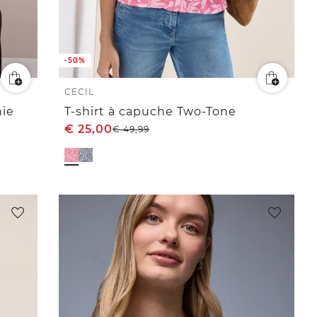
-50%
CECIL
nie
T-shirt à capuche Two-Tone
€
25,00
€
49,99