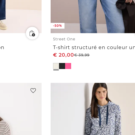
-50%
Street One
on
T-shirt structuré en couleur u
€
20,00
€
39,99