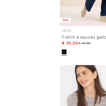
-50%
CECIL
T-shirt à rayures gall
€
30,00
€
59,99