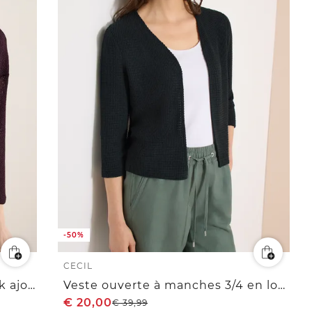
-50%
CECIL
chemise à manches 3/4 en look ajouré
Veste ouverte à manches 3/4 en look ajouré
€
20,00
€
39,99