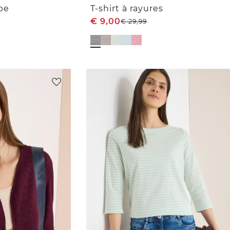
ape
T-shirt à rayures
€
9,00
€
29,99