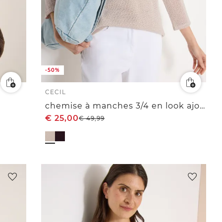
-50%
CECIL
chemise à manches 3/4 en look ajouré
€
25,00
€
49,99