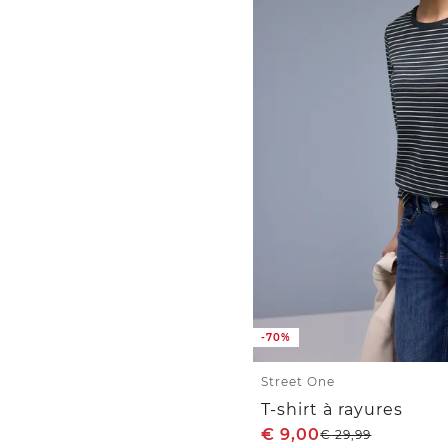
-70%
Street One
T-shirt à rayures
€
9,00
€
29,99