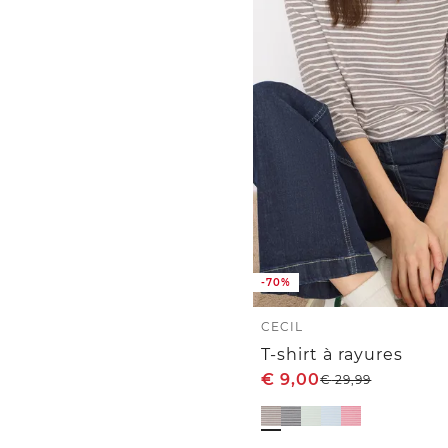
-70%
CECIL
T-shirt à rayures
€
9,00
€
29,99