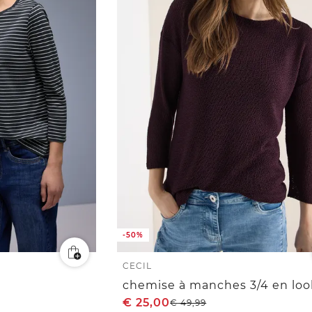
-50%
CECIL
€
25,00
€
49,99