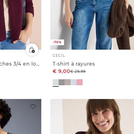
-70%
CECIL
Veste ouverte à manches 3/4 en look ajouré
T-shirt à rayures
€
9,00
€
29,99