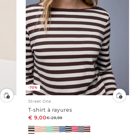
-70%
Street One
T-shirt à rayures
€
9,00
€
29,99