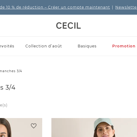
de 10 % de réduction
– Créer un compte maintenant
|
Newslette
nvoités
Collection d’août
Basiques
Promotion
 manches 3/4
s 3/4
e(s)