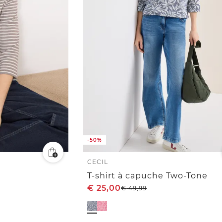
-50%
CECIL
T-shirt à capuche Two-Tone
€
25,00
€
49,99