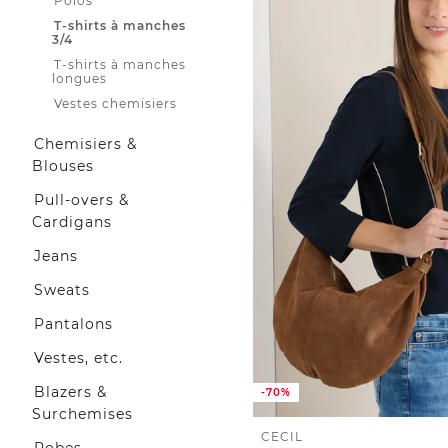
Polos
T-shirts à manches
3/4
T-shirts à manches
longues
Vestes chemisiers
Chemisiers &
Blouses
Pull-overs &
Cardigans
Jeans
Sweats
Pantalons
Vestes, etc.
Blazers &
-70%
Surchemises
CECIL