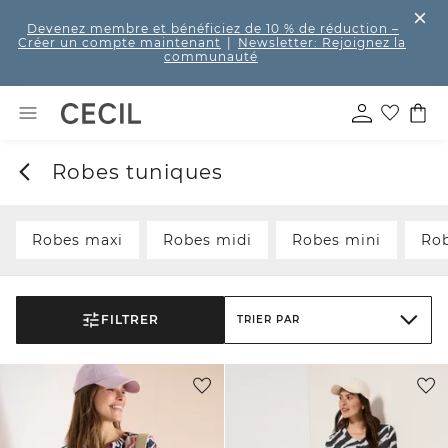
Devenez membre et bénéficiez de 10 % de réduction
–
Créer un compte maintenant
|
Newsletter: Rejoignez la
communauté
Robes tuniques
Robes maxi
Robes midi
Robes mini
Rob
FILTRER
TRIER PAR