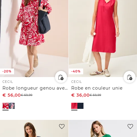
-20%
-40%
CECIL
CECIL
Robe longueur genou avec motif graphique
Robe en couleur unie
€
56,00
€
36,00
€
69,99
€
59,99