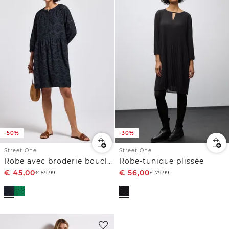
-50%
-30%
Street One
Street One
Robe avec broderie bouclée
Robe-tunique plissée
€
45,00
€
56,00
€
89,99
€
79,99