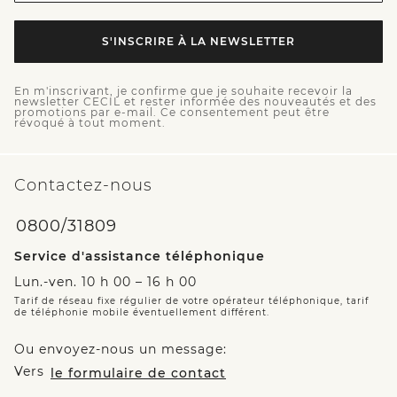
S'INSCRIRE À LA NEWSLETTER
En m'inscrivant, je confirme que je souhaite recevoir la
newsletter CECIL et rester informée des nouveautés et des
promotions par e-mail. Ce consentement peut être
révoqué à tout moment.
Contactez-nous
0800/31809
Service d'assistance téléphonique
Lun.-ven. 10 h 00 – 16 h 00
Tarif de réseau fixe régulier de votre opérateur téléphonique, tarif
de téléphonie mobile éventuellement différent.
Ou envoyez-nous un message:
Vers
le formulaire de contact