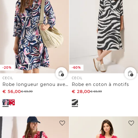
-20%
-60%
CECIL
CECIL
Robe longueur genou avec motif graphique
Robe en coton à motifs
€
56,00
€
28,00
€
69,99
€
69,99