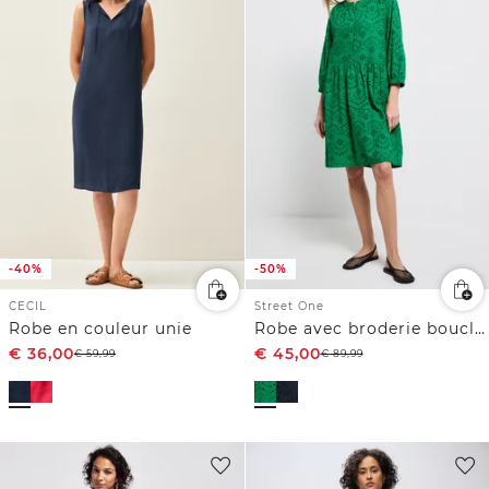
-40%
-50%
CECIL
Street One
Robe en couleur unie
Robe avec broderie bouclée
€
36,00
€
45,00
€
59,99
€
89,99