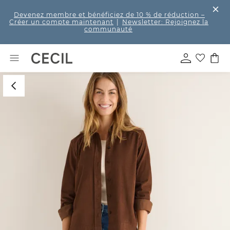
Devenez membre et bénéficiez de 10 % de réduction
–
Créer un compte maintenant
|
Newsletter: Rejoignez la
communauté