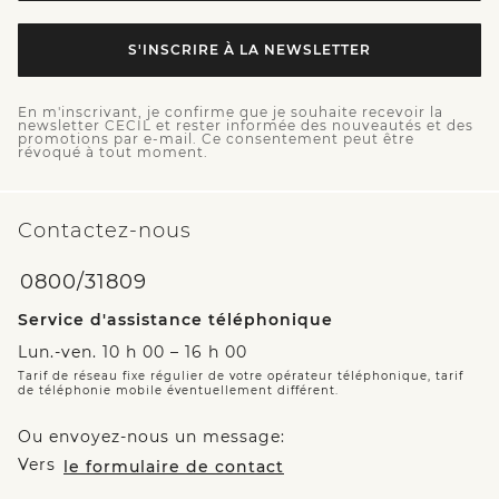
S'INSCRIRE À LA NEWSLETTER
En m'inscrivant, je confirme que je souhaite recevoir la
newsletter CECIL et rester informée des nouveautés et des
promotions par e-mail. Ce consentement peut être
révoqué à tout moment.
Contactez-nous
0800/31809
Service d'assistance téléphonique
Lun.-ven. 10 h 00 – 16 h 00
Tarif de réseau fixe régulier de votre opérateur téléphonique, tarif
de téléphonie mobile éventuellement différent.
Ou envoyez-nous un message:
Vers
le formulaire de contact