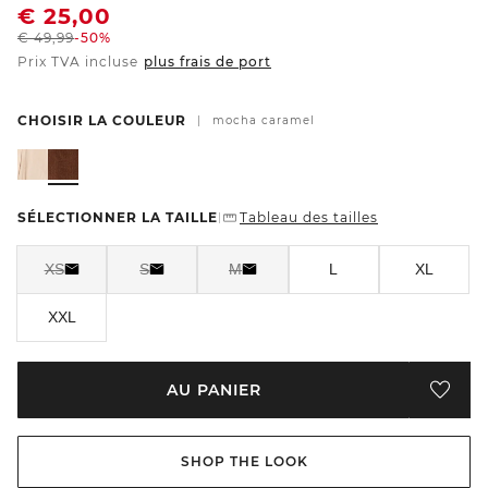
€
25,00
€
49,99
-50%
Prix TVA incluse
plus frais de port
CHOISIR LA COULEUR
|
mocha caramel
SÉLECTIONNER LA TAILLE
Tableau des tailles
|
XS
S
M
L
XL
XXL
AU PANIER
SHOP THE LOOK