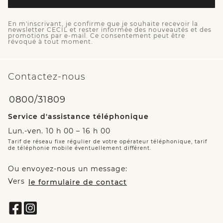
En m'inscrivant, je confirme que je souhaite recevoir la
newsletter CECIL et rester informée des nouveautés et des
promotions par e-mail. Ce consentement peut être
révoqué à tout moment.
Contactez-nous
0800/31809
Service d'assistance téléphonique
Lun.-ven. 10 h 00 – 16 h 00
Tarif de réseau fixe régulier de votre opérateur téléphonique, tarif
de téléphonie mobile éventuellement différent.
Ou envoyez-nous un message:
Vers
le formulaire de contact