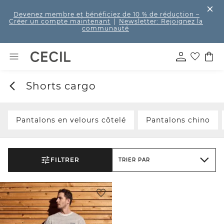
Devenez membre et bénéficiez de 10 % de réduction
–
Créer un compte maintenant
|
Newsletter: Rejoignez la
communauté
Shorts cargo
Pantalons en velours côtelé
Pantalons chino
FILTRER
TRIER PAR