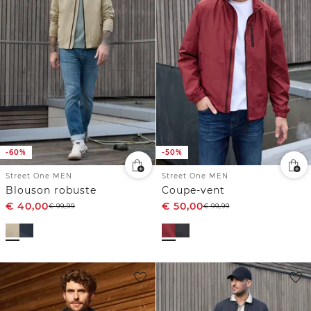
-60%
-50%
Street One MEN
Street One MEN
Blouson robuste
Coupe-vent
€
40,00
€
50,00
€
99,99
€
99,99