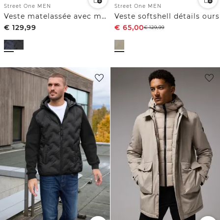
Street One MEN
Street One MEN
Veste matelassée avec manches en sweat
Veste softshell détails ours
€
129,99
€
65,00
€
129,99