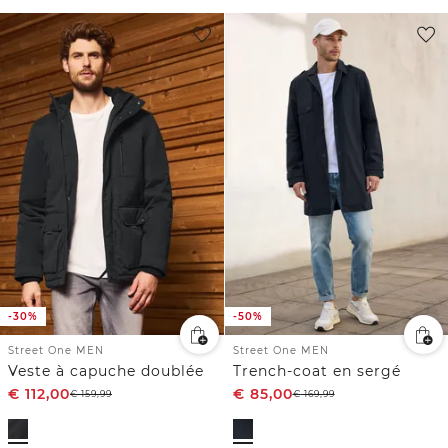
-30%
-50%
Street One MEN
Street One MEN
Veste à capuche doublée
Trench-coat en sergé
€
112,00
€
85,00
€
159,99
€
169,99