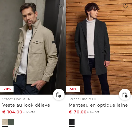
-20%
-50%
Street One MEN
Street One MEN
Veste au look délavé
Manteau en optique laine
€
104,00
€
70,00
€
129,99
€
139,99