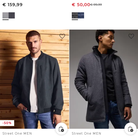
€
159,99
€
50,00
€
99,99
-50%
Street One MEN
Street One MEN