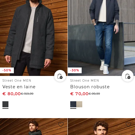
-50%
-30%
Street One MEN
Street One MEN
Veste en laine
Blouson robuste
€
80,00
€
70,00
€
159,99
€
99,99