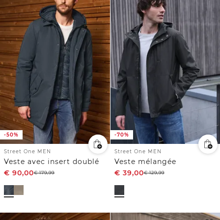
-50%
-70%
Street One MEN
Street One MEN
Veste avec insert doublé
Veste mélangée
€
90,00
€
39,00
€
179,99
€
129,99