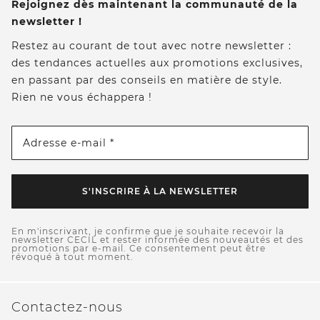
Rejoignez dès maintenant la communauté de la
newsletter !
Restez au courant de tout avec notre newsletter :
des tendances actuelles aux promotions exclusives,
en passant par des conseils en matière de style.
Rien ne vous échappera !
Adresse e-mail *
S'INSCRIRE À LA NEWSLETTER
En m'inscrivant, je confirme que je souhaite recevoir la
newsletter CECIL et rester informée des nouveautés et des
promotions par e-mail. Ce consentement peut être
révoqué à tout moment.
Contactez-nous