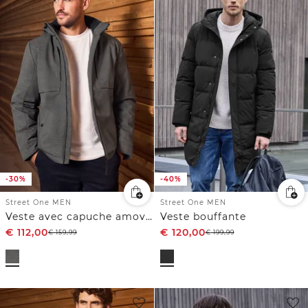
-30%
-40%
Street One MEN
Street One MEN
Veste avec capuche amovible
Veste bouffante
€
112,00
€
120,00
€
159,99
€
199,99