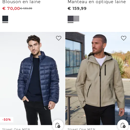
Blouson en laine
Manteau en optique laine
€
70,00
€
159,99
€
139,99
-50%
Street One MEN
Street One MEN