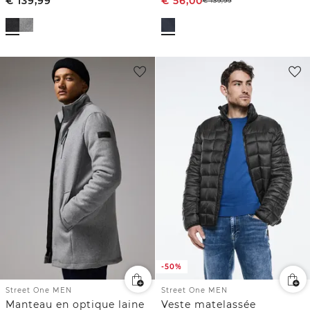
€
139,99
€
56,00
€
139,99
-50%
Street One MEN
Street One MEN
Manteau en optique laine
Veste matelassée