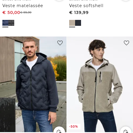
Veste matelassée
Veste softshell
€
50,00
€
139,99
€
99,99
-50%