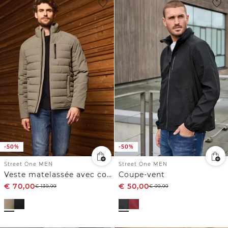
-50%
-50%
Street One MEN
Street One MEN
Veste matelassée avec col montant
Coupe-vent
€
70,00
€
50,00
€
139,99
€
99,99