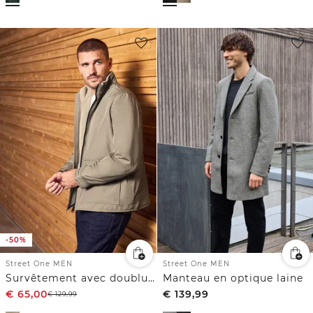
-50%
Street One MEN
Street One MEN
Survêtement avec doublure en peluche
Manteau en optique laine
€
65,00
€
139,99
€
129,99