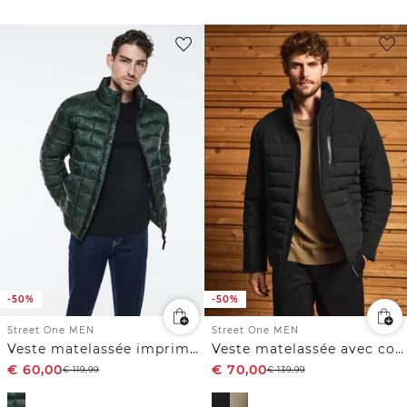
-50%
-50%
Street One MEN
Street One MEN
Veste matelassée imprimée
Veste matelassée avec col montant
€
60,00
€
70,00
€
119,99
€
139,99