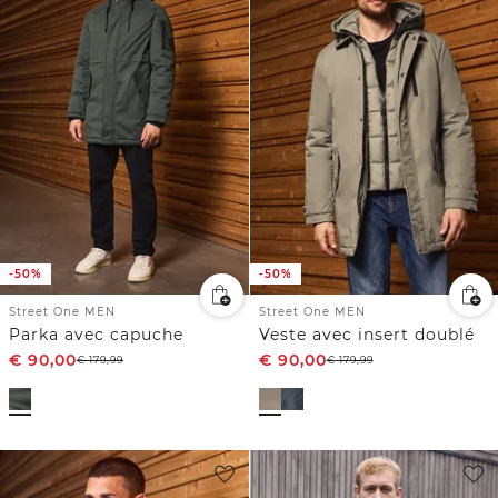
-50%
-50%
Street One MEN
Street One MEN
Parka avec capuche
Veste avec insert doublé
€
90,00
€
90,00
€
179,99
€
179,99