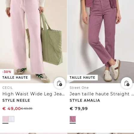
-30%
TAILLE HAUTE
TAILLE HAUTE
CECIL
Street One
High Waist Wide Leg Jeans en Loose Fit
Jean taille haute Straight Leg avec rayures
STYLE NEELE
STYLE AMALIA
€
49,00
€
79,99
€
69,99