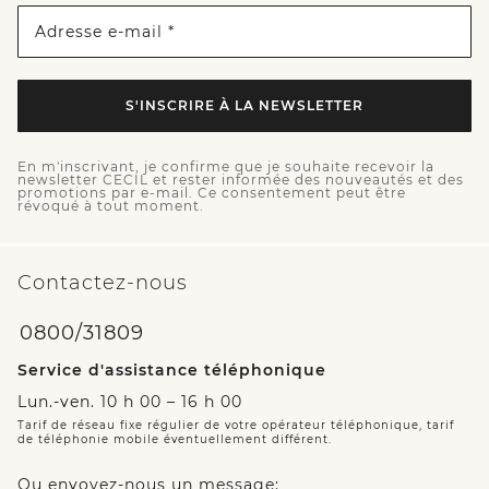
Adresse e-mail *
S'INSCRIRE À LA NEWSLETTER
En m'inscrivant, je confirme que je souhaite recevoir la
newsletter CECIL et rester informée des nouveautés et des
promotions par e-mail. Ce consentement peut être
révoqué à tout moment.
Contactez-nous
0800/31809
Service d'assistance téléphonique
Lun.-ven. 10 h 00 – 16 h 00
Tarif de réseau fixe régulier de votre opérateur téléphonique, tarif
de téléphonie mobile éventuellement différent.
Ou envoyez-nous un message: