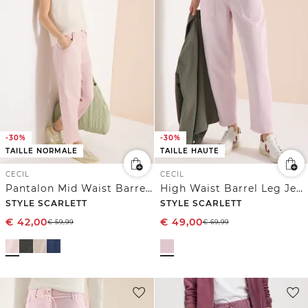
-30%
-30%
TAILLE NORMALE
TAILLE HAUTE
CECIL
CECIL
Pantalon Mid Waist Barrel Leg à coupe décontractée
High Waist Barrel Leg Jeans en Loose Fit
STYLE SCARLETT
STYLE SCARLETT
€
42,00
€
49,00
€
59,99
€
69,99