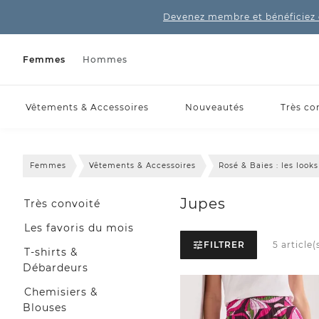
Devenez membre et bénéficiez 
Femmes
Hommes
Vêtements & Accessoires
Nouveautés
Très co
Femmes
Vêtements & Accessoires
Rosé & Baies : les loo
Jupes
Très convoité
Les favoris du mois
FILTRER
5 article(
T-shirts &
Débardeurs
Chemisiers &
Blouses