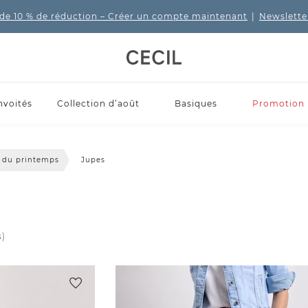
de 10 % de réduction
– Créer un compte maintenant
|
Newslette
nvoités
Collection d’août
Basiques
Promotion
ks du printemps
Jupes
s)