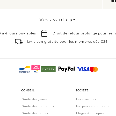
Vos avantages
3 à 4 jours ouvrables
Droit de retour prolongé pour les
Livraison gratuite pour les membres dès €29
CONSEIL
SOCIÉTÉ
Guide des jeans
Les marques
Guide des pantalons
For people and planet
Guide des tailles
Èloges & critiques