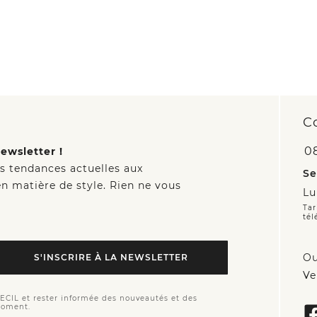
C
0
ewsletter !
es tendances actuelles aux
Se
n matière de style. Rien ne vous
Lu
Tar
tél
Ou
S'INSCRIRE À LA NEWSLETTER
Ve
CECIL et rester informée des nouveautés et des
moment.