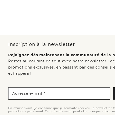
Inscription à la newsletter
Rejoignez dès maintenant la communauté de la n
Restez au courant de tout avec notre newsletter : d
promotions exclusives, en passant par des conseils e
échappera !
Adresse e-mail *
En m'inscrivant, je confirme que je souhaite recevoir la newsletter 
promotions par e-mail. Ce consentement peut être révoqué à tout 