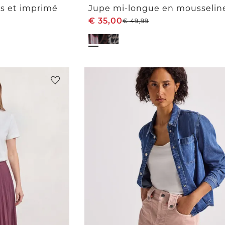
ts et imprimé
€
35,00
€
49,99