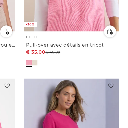
-30%
CECIL
Pull sans manches à col en V, couleur unie
Pull-over avec détails en tricot
€
35,00
€
49,99