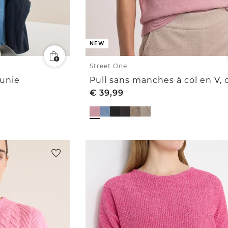
NEW
Street One
 unie
€
39,99