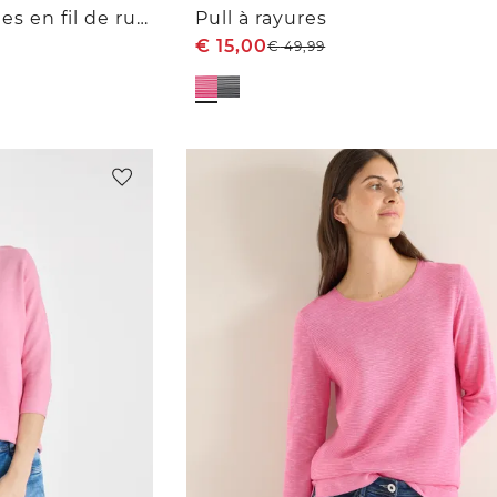
Pull à manches courtes en fil de ruban
Pull à rayures
€
15,00
€
49,99