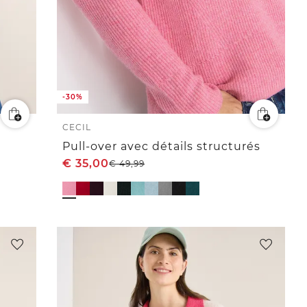
-30%
CECIL
Pull-over avec détails structurés
€
35,00
€
49,99