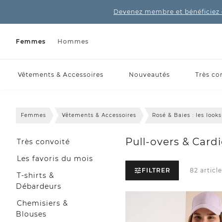
Devenez membre et bénéficiez 
Femmes
Hommes
Vêtements & Accessoires
Nouveautés
Très co
Femmes
Vêtements & Accessoires
Rosé & Baies : les loo
Pull-overs & Card
Très convoité
Les favoris du mois
FILTRER
82 article
T-shirts &
Débardeurs
Chemisiers &
Blouses