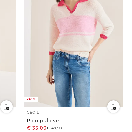
-30%
CECIL
Polo pullover
€
35,00
€
49,99