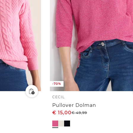
-70%
CECIL
Pullover Dolman
€
15,00
€
49,99