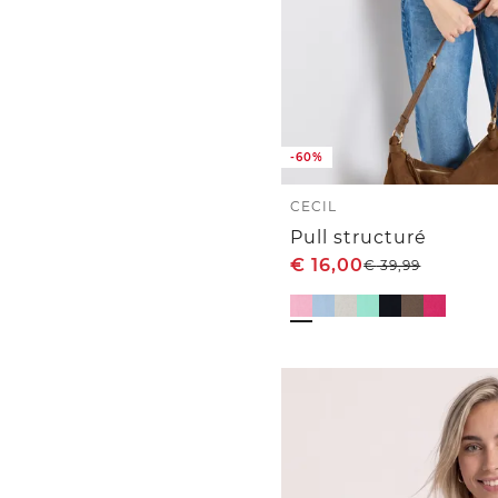
-60%
CECIL
Pull structuré
€
16,00
€
39,99