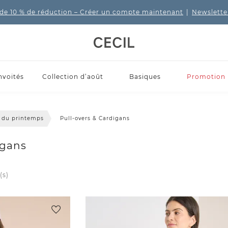
de 10 % de réduction
– Créer un compte maintenant
|
Newslette
nvoités
Collection d’août
Basiques
Promotion
ks du printemps
Pull-overs & Cardigans
igans
(s)