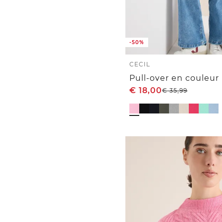
-50%
CECIL
Pull-over en couleur
€
18,00
€
35,99