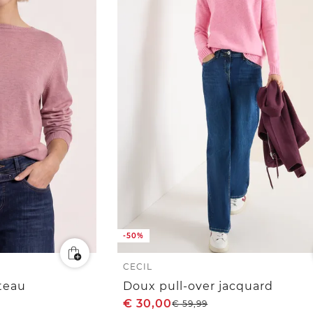
-50%
CECIL
ateau
Doux pull-over jacquard
€
30,00
€
59,99