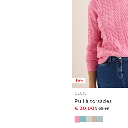
-50%
CECIL
Pull à torsades
€
30,00
€
59,99