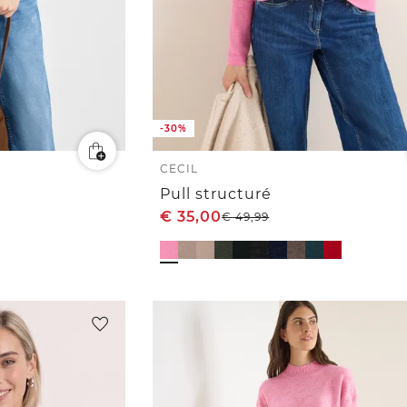
-30%
CECIL
Pull structuré
€
35,00
€
49,99