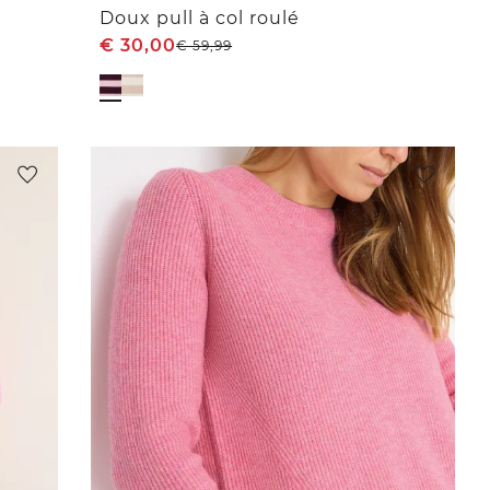
Doux pull à col roulé
€
30,00
€
59,99