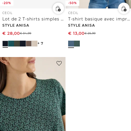
-20%
-50%
CECIL
CECIL
Lot de 2 T-shirts simples à col rond
T-shirt basique avec imprimé minimaliste
STYLE ANISA
STYLE ANISA
€
28,00
€
13,00
€
34,99
€
25,99
+ 7