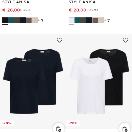
STYLE ANISA
STYLE ANISA
€
28,00
€
28,00
€
34,99
€
34,99
+ 7
+ 7
-20%
-20%