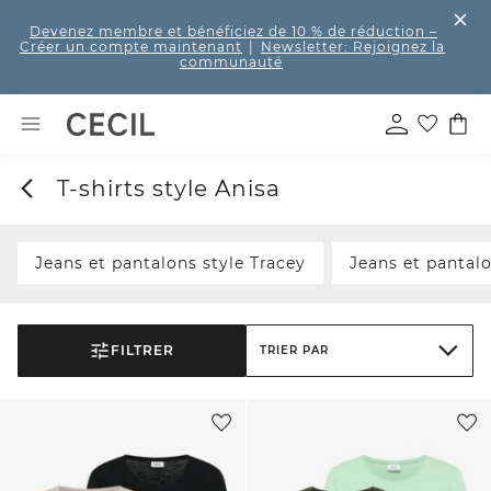
Devenez membre et bénéficiez de 10 % de réduction
–
Créer un compte maintenant
|
Newsletter: Rejoignez la
communauté
T-shirts style Anisa
Jeans et pantalons style Tracey
Jeans et pantalo
FILTRER
TRIER PAR