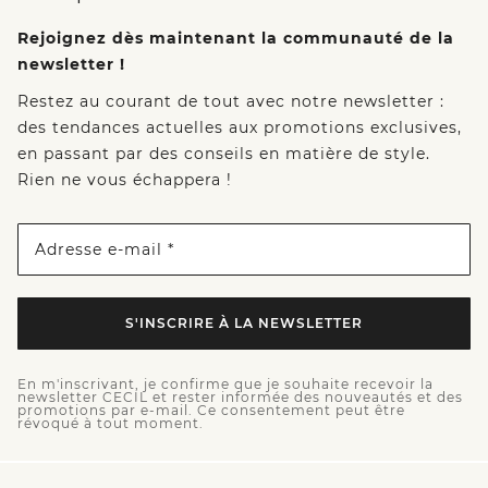
Rejoignez dès maintenant la communauté de la
newsletter !
Restez au courant de tout avec notre newsletter :
des tendances actuelles aux promotions exclusives,
en passant par des conseils en matière de style.
Rien ne vous échappera !
Adresse e-mail *
S'INSCRIRE À LA NEWSLETTER
En m'inscrivant, je confirme que je souhaite recevoir la
newsletter CECIL et rester informée des nouveautés et des
promotions par e-mail. Ce consentement peut être
révoqué à tout moment.