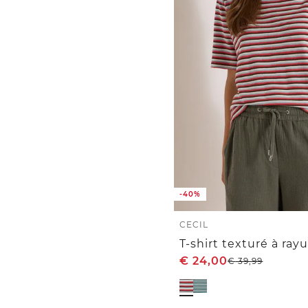
-40%
CECIL
T-shirt texturé à ray
€
24,00
€
39,99