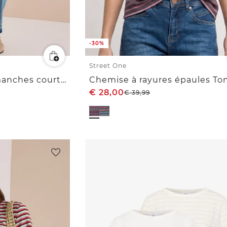
-30%
Street One
Sweat à capuche à manches courtes rayé
€
28,00
€
39,99