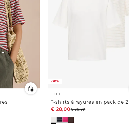
-30%
CECIL
ures
T-shirts à rayures en pack de 2
€
28,00
€
39,99