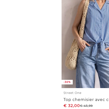
-30%
Street One
€
32,00
€
45,99