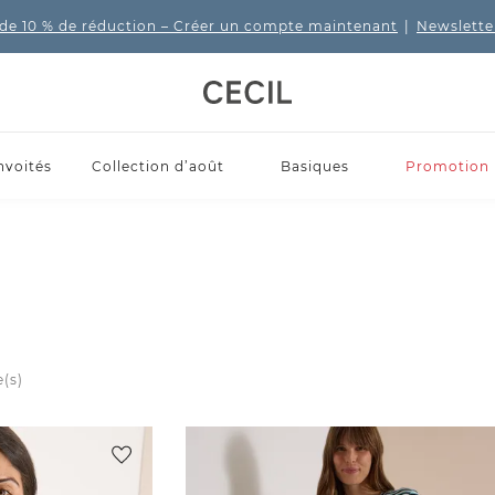
de 10 % de réduction
– Créer un compte maintenant
|
Newslette
nvoités
Collection d’août
Basiques
Promotion
e(s)