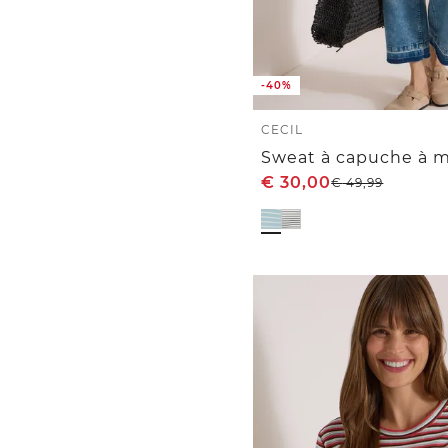
-40%
CECIL
€
30,00
€
49,99