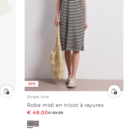
-30%
Street One
Robe midi en tricot à rayures
€
49,00
€
69,99