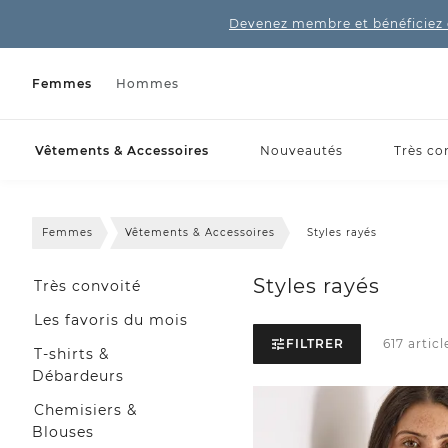
Devenez membre et bénéficiez 
Femmes
Hommes
Vêtements & Accessoires
Nouveautés
Très co
Femmes
Vêtements & Accessoires
Styles rayés
Styles rayés
Très convoité
Les favoris du mois
FILTRER
617 articl
T-shirts &
Débardeurs
Chemisiers &
Blouses