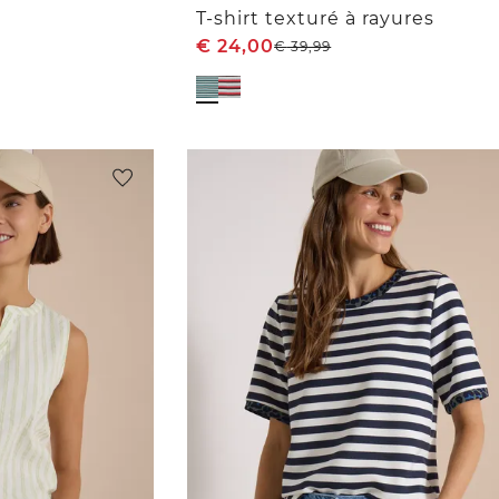
T-shirt texturé à rayures
€
24,00
€
39,99