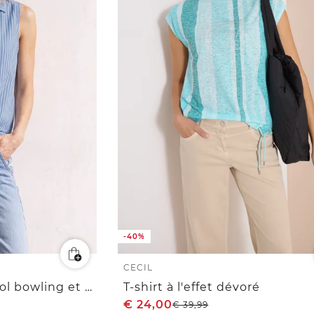
-40%
CECIL
Top chemisier avec col bowling et nœuds
T-shirt à l'effet dévoré
€
24,00
€
39,99