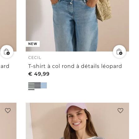
NEW
CECIL
pard
T-shirt à col rond à détails léopard
€
49,99