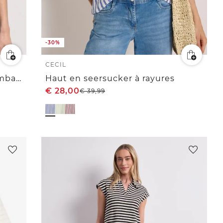
-30%
CECIL
Chemise à rayures épaules Tombantes
Haut en seersucker à rayures
€
28,00
€
39,99