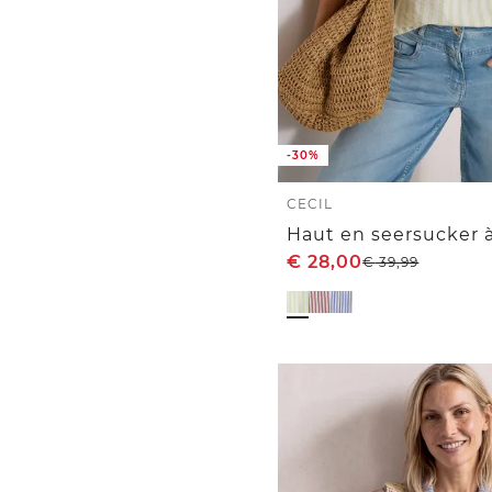
-30%
CECIL
Haut en seersucker à
€
28,00
€
39,99