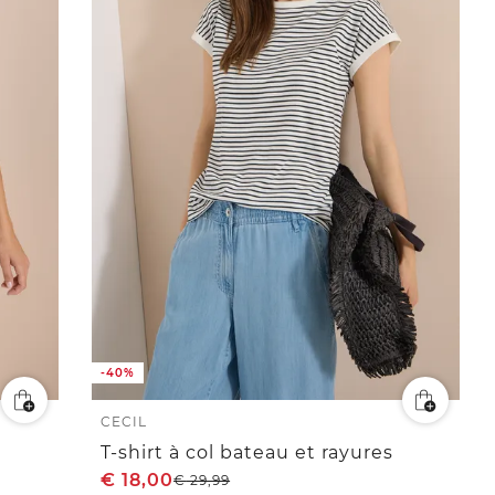
-40%
CECIL
T-shirt à col bateau et rayures
€
18,00
€
29,99