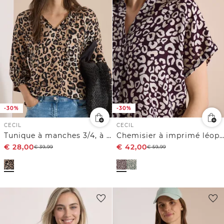
-30%
-30%
CECIL
CECIL
Tunique à manches 3/4, à col fendu et imprimé
Chemisier à imprimé léopard en lin mélangé
€
28,00
€
42,00
€
39,99
€
59,99