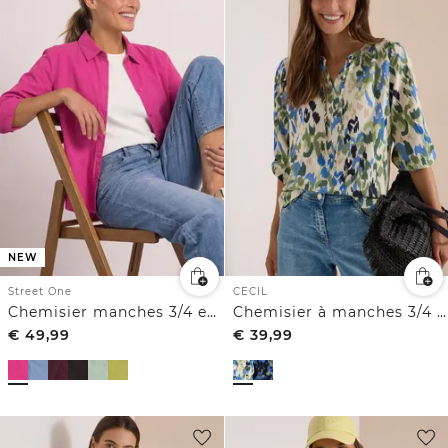
NEW
Street One
CECIL
Chemisier manches 3/4 en velours côtelé texturé
Chemisier à manches 3/4 avec revers et imprimé
€
49,99
€
39,99