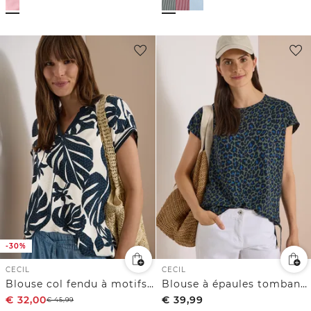
-30%
CECIL
CECIL
Blouse col fendu à motifs variés
Blouse à épaules tombantes avec nœud
€
32,00
€
39,99
€
45,99