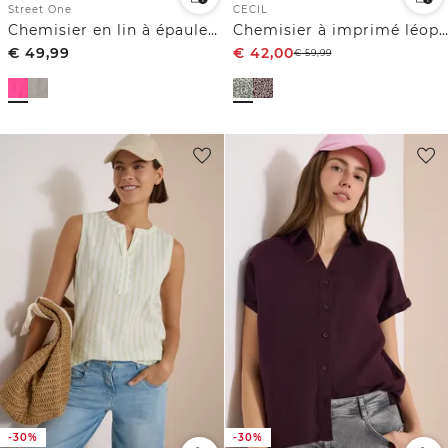
Street One
CECIL
Chemisier en lin à épaules tombantes
Chemisier à imprimé léopard en lin mélangé
€
49,99
€
42,00
€
59,99
-30%
-30%