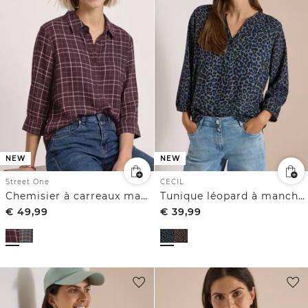
NEW
NEW
Street One
CECIL
Chemisier à carreaux manches 3/4
Tunique léopard à manches 3/4 et col fendu
€
49,99
€
39,99