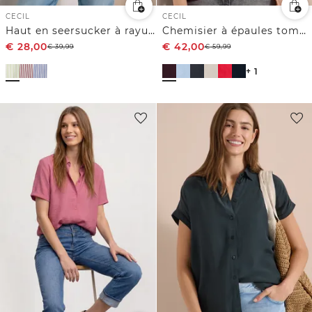
CECIL
CECIL
Haut en seersucker à rayures
Chemisier à épaules tombantes en lin
€
28,00
€
42,00
€
39,99
€
59,99
+ 1