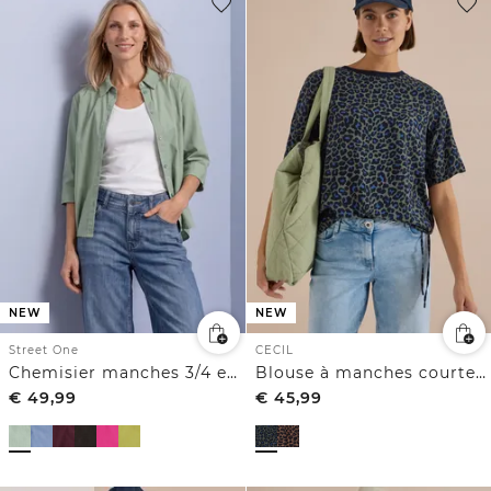
NEW
NEW
Street One
CECIL
Chemisier manches 3/4 en velours côtelé texturé
Blouse à manches courtes et motif léopard
€
49,99
€
45,99