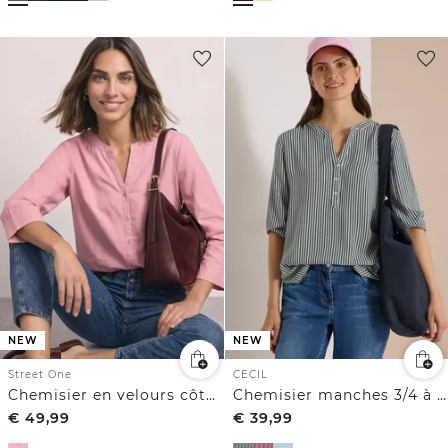
NEW
NEW
Street One
CECIL
Chemisier en velours côtelé à col fendu et manches 3/4
Chemisier manches 3/4 à col fendu et rayures
€
49,99
€
39,99