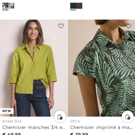
NEW
Street One
CECIL
Chemisier manches 3/4 en velours côtelé texturé
Chemisier imprimé à manches courtes
€
49,99
€
39,99