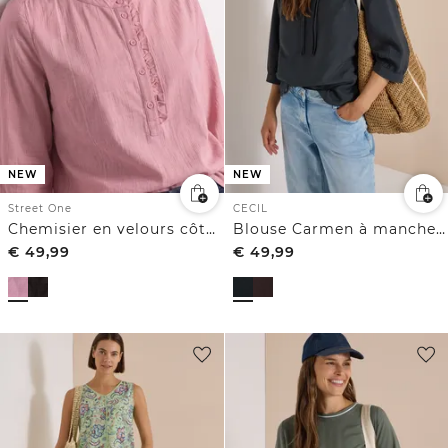
NEW
NEW
Street One
CECIL
Chemisier en velours côtelé à volants
Blouse Carmen à manches courtes et liens à nouer
€
49,99
€
49,99