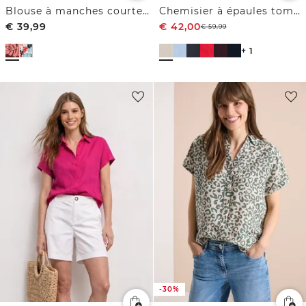
Blouse à manches courtes avec col fendu
Chemisier à épaules tombantes en lin
€
39,99
€
42,00
€
59,99
+ 1
-30%