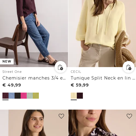
NEW
Street One
CECIL
Chemisier manches 3/4 en velours côtelé texturé
Tunique Split Neck en lin mélangé
€
49,99
€
59,99