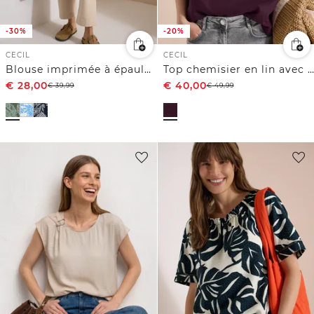
-30%
-20%
CECIL
CECIL
Blouse imprimée à épaules tombantes
Top chemisier en lin avec détails de boutons
€
28,00
€
40,00
€
39,99
€
49,99