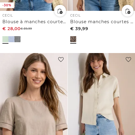
-30%
CECIL
CECIL
Blouse à manches courtes avec col fendu et rayures
Blouse manches courtes à col fendu et imprimé léopard
€
28,00
€
39,99
€
39,99