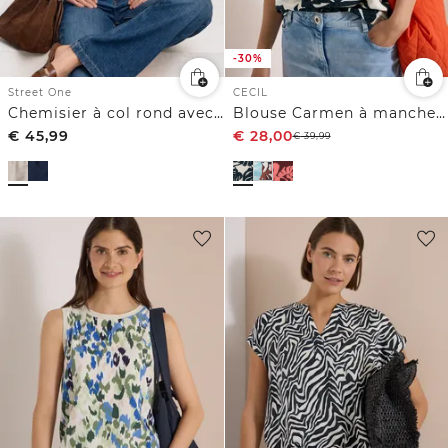
-30%
Street One
CECIL
Chemisier à col rond avec détail de boucle
Blouse Carmen à manches courtes et imprimé feuillage
€
45,99
€
28,00
€
39,99