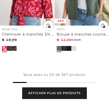
-30%
Street One
CECIL
Chemisier à manches 3/4 avec détail de nœuds
Blouse à manches courtes en pur lin
€
49,99
€
42,00
€
59,99
Vous avez vu 60 de 367 produits
AFFICHER PLUS DE PRODUITS