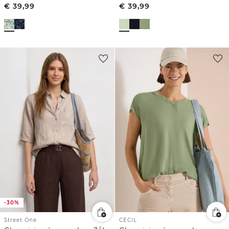
€
39,99
€
39,99
-30%
Street One
CECIL