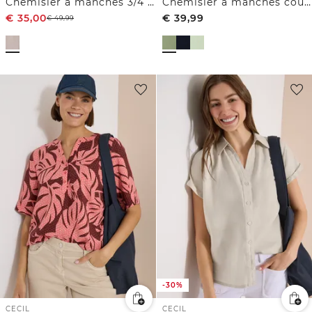
Chemisier à manches 3/4 avec poche sur la poitrine
Chemisier à manches courtes avec mélange de textures
€
35,00
€
39,99
€
49,99
-30%
CECIL
CECIL