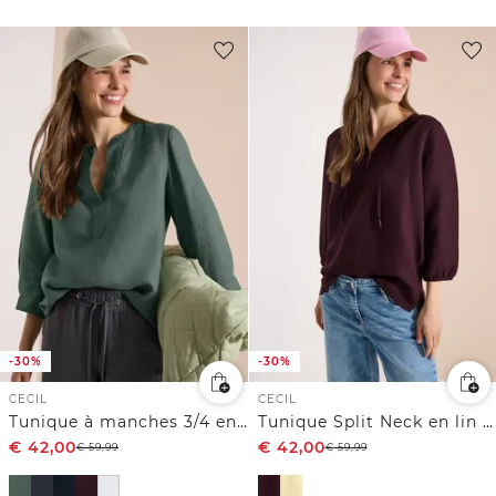
-30%
-30%
CECIL
CECIL
Tunique à manches 3/4 en pur lin
Tunique Split Neck en lin mélangé
€
42,00
€
42,00
€
59,99
€
59,99