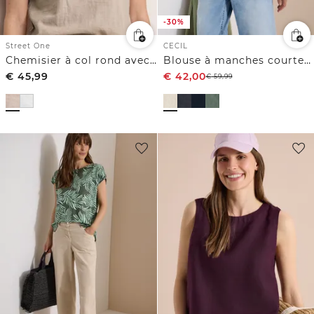
-30%
Street One
CECIL
Chemisier à col rond avec détails de bandes
Blouse à manches courtes en pur lin
€
45,99
€
42,00
€
59,99