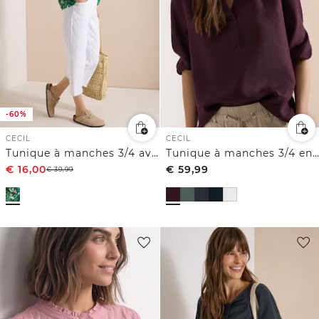
-60%
CECIL
CECIL
Tunique à manches 3/4 avec col fendu et imprimé
Tunique à manches 3/4 en pur lin
€
16,00
€
59,99
€
39,99