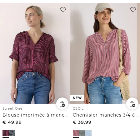
NEW
Street One
CECIL
Blouse imprimée à manches courtes et col fendu
Chemisier manches 3/4 à col fendu et rayures
€
49,99
€
39,99