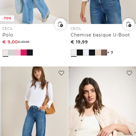
-70%
CECIL
CECIL
Polo
Chemise basique U-Boot
€
9,00
€
19,99
€
29,99
+ 7