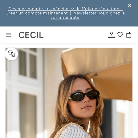
Devenez membre et bénéficiez de 10 % de réduction
–
Créer un compte maintenant
|
Newsletter: Rejoignez la
communauté