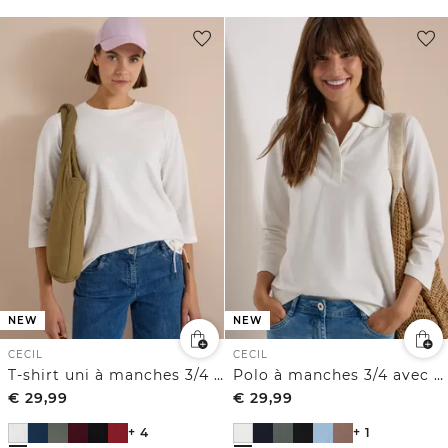
NEW
NEW
CECIL
CECIL
T-shirt uni à manches 3/4 et col rond
Polo à manches 3/4 avec boutons décoratifs
€
29,99
€
29,99
+ 4
+ 1