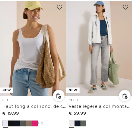
NEW
NEW
CECIL
CECIL
Haut long à col rond, de couleur unie
Veste légère à col montant et fermeture zip
€
19,99
€
59,99
+ 1