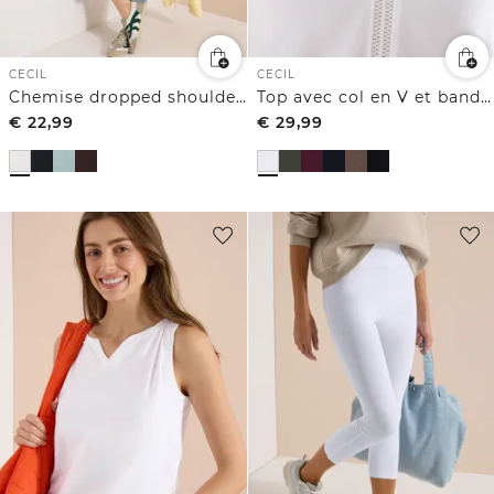
CECIL
CECIL
Chemise dropped shoulder avec col en V
Top avec col en V et bande crocheté
€
22,99
€
29,99