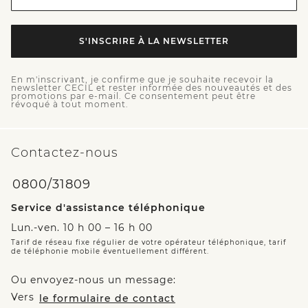
S'INSCRIRE À LA NEWSLETTER
En m'inscrivant, je confirme que je souhaite recevoir la
newsletter CECIL et rester informée des nouveautés et des
promotions par e-mail. Ce consentement peut être
révoqué à tout moment.
Contactez-nous
0800/31809
Service d'assistance téléphonique
Lun.-ven. 10 h 00 – 16 h 00
Tarif de réseau fixe régulier de votre opérateur téléphonique, tarif
de téléphonie mobile éventuellement différent.
Ou envoyez-nous un message:
Vers
le formulaire de contact