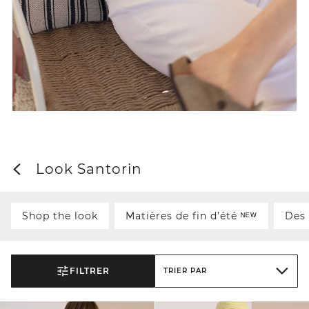
Look Santorin
Shop the look
Matières de fin d’été ᴺᴱᵂ
Des 
FILTRER
TRIER PAR