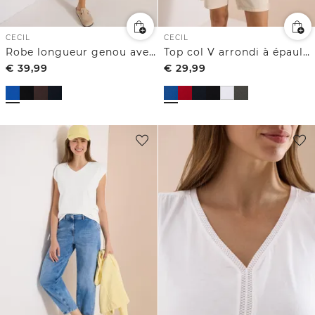
CECIL
CECIL
Robe longueur genou avec détail de nœuds
Top col V arrondi à épaules tressées
€
39,99
€
29,99