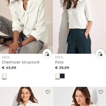
CECIL
CECIL
Chemisier structuré
Polo
€
45,99
€
39,99