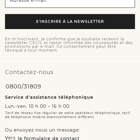
Adresse e-mail *
S'INSCRIRE À LA NEWSLETTER
En m'inscrivant, je confirme que je souhaite recevoir la
newsletter CECIL et rester informée des nouveautés et des
promotions par e-mail. Ce consentement peut être
révoqué à tout moment.
Contactez-nous
0800/31809
Service d'assistance téléphonique
Lun.-ven. 10 h 00 – 16 h 00
Tarif de réseau fixe régulier de votre opérateur téléphonique, tarif
de téléphonie mobile éventuellement différent.
Ou envoyez-nous un message:
Vers
le formulaire de contact