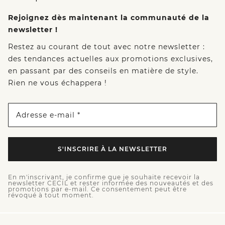
Rejoignez dès maintenant la communauté de la
newsletter !
Restez au courant de tout avec notre newsletter :
des tendances actuelles aux promotions exclusives,
en passant par des conseils en matière de style.
Rien ne vous échappera !
Adresse e-mail *
S'INSCRIRE À LA NEWSLETTER
En m'inscrivant, je confirme que je souhaite recevoir la
newsletter CECIL et rester informée des nouveautés et des
promotions par e-mail. Ce consentement peut être
révoqué à tout moment.