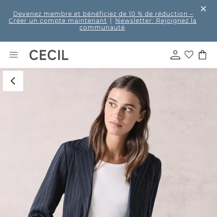
Devenez membre et bénéficiez de 10 % de réduction
–
Créer un compte maintenant
|
Newsletter: Rejoignez la
communauté