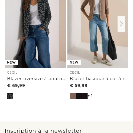
NEW
NEW
CECIL
CECIL
Blazer oversize à boutons
Blazer basique à col à revers et boutons
€
69,99
€
59,99
+ 1
Inscription à la newsletter