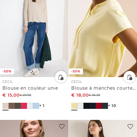
-50%
-50%
CECIL
CECIL
Blouse en couleur unie
Blouse à manches courtes avec mélange de structures
€
15,00
€
18,00
€
29,99
€
35,99
+ 1
+ 10