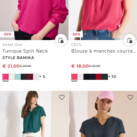
-30%
-50%
Street One
CECIL
Tunique Split Neck
Blouse à manches courtes avec mélange de structures
STYLE BAMIKA
€
21,00
€
18,00
€
29,99
€
35,99
+ 5
+ 10