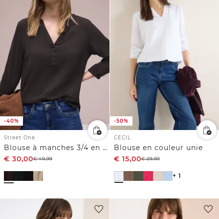
-40%
-50%
Street One
CECIL
Blouse à manches 3/4 en gaze de coton
Blouse en couleur unie
€
30,00
€
15,00
€
49,99
€
29,99
+ 1