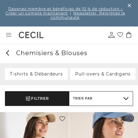
Devenez membre et bénéficiez de 10 % de réduction
–
Créer un compte maintenant
|
Newsletter: Rejoignez la
communauté
Chemisiers & Blouses
T-shirts & Débardeurs
Pull-overs & Cardigans
FILTRER
TRIER PAR