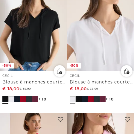
-50%
-50%
CECIL
CECIL
Blouse à manches courtes avec mélange de structures
Blouse à manches courtes avec mélange de structures
€
18,00
€
18,00
€
35,99
€
35,99
+ 10
+ 10