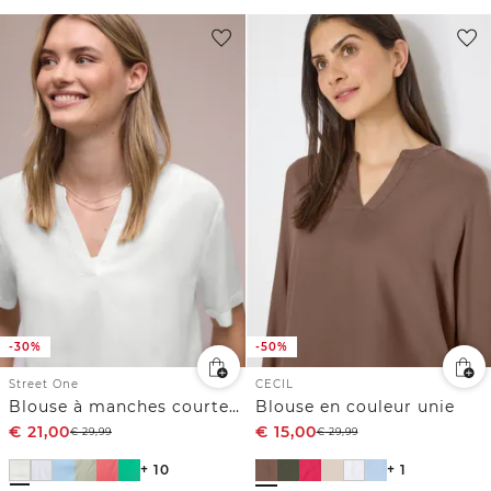
-30%
-50%
Street One
CECIL
Blouse à manches courtes avec turn-up
Blouse en couleur unie
€
21,00
€
15,00
€
29,99
€
29,99
+ 10
+ 1