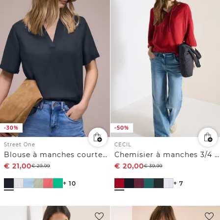
-30%
-50%
Street One
CECIL
Blouse à manches courtes avec turn-up
Chemisier à manches 3/4 avec col fendu
€
21,00
€
20,00
€
29,99
€
39,99
+ 10
+ 7