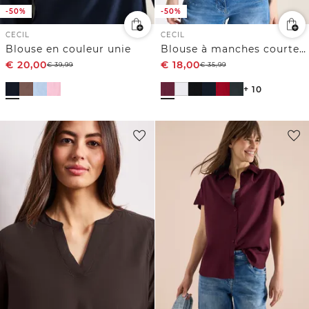
-50%
-50%
CECIL
CECIL
Blouse en couleur unie
Blouse à manches courtes avec mélange de structures
€
20,00
€
18,00
€
39,99
€
35,99
+ 10