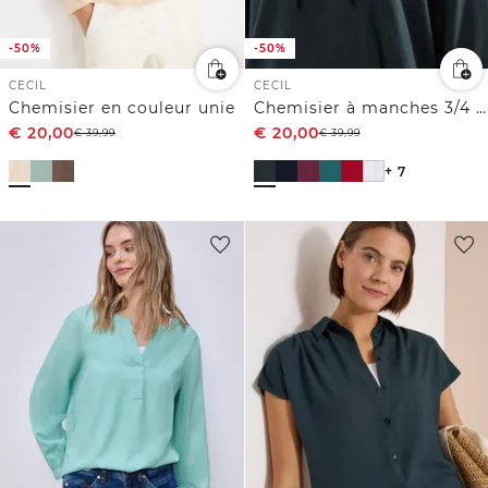
-50%
-50%
CECIL
CECIL
Chemisier en couleur unie
Chemisier à manches 3/4 avec col fendu
€
20,00
€
20,00
€
39,99
€
39,99
+ 7