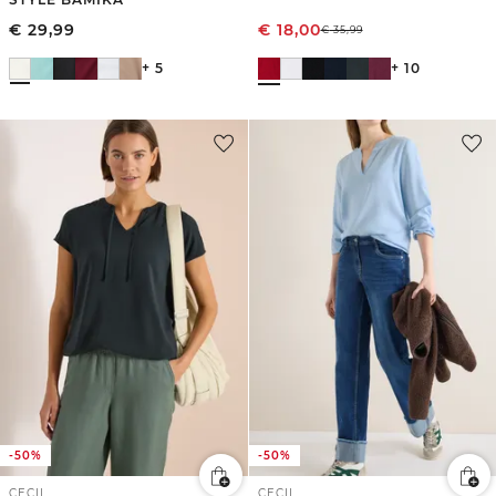
€
29,99
€
18,00
€
35,99
+ 5
+ 10
-50%
-50%
CECIL
CECIL