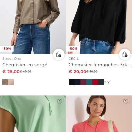
-50%
-50%
Street One
CECIL
Chemisier en sergé
Chemisier à manches 3/4 avec col fendu
€
25,00
€
20,00
€
49,99
€
39,99
+ 7