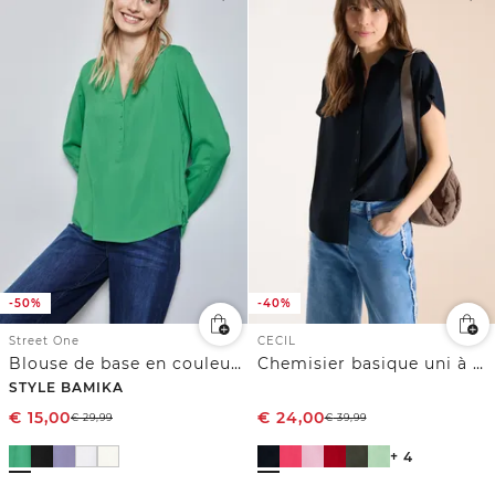
-50%
-40%
Street One
CECIL
Blouse de base en couleur unie
Chemisier basique uni à manches courtes
STYLE BAMIKA
€
15,00
€
24,00
€
29,99
€
39,99
+ 4