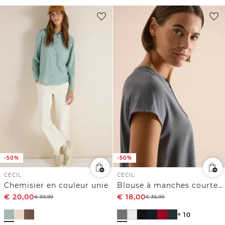
-50%
-50%
CECIL
CECIL
Chemisier en couleur unie
Blouse à manches courtes avec mélange de structures
€
20,00
€
18,00
€
39,99
€
35,99
+ 10