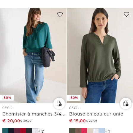
-50%
-50%
CECIL
CECIL
Chemisier à manches 3/4 avec col fendu
Blouse en couleur unie
€
20,00
€
15,00
€
39,99
€
29,99
+ 7
+ 1