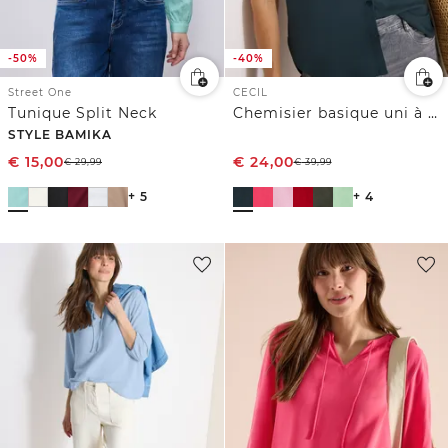
-50%
-40%
Street One
CECIL
Tunique Split Neck
Chemisier basique uni à manches courtes
STYLE BAMIKA
€
15,00
€
24,00
€
29,99
€
39,99
+ 5
+ 4