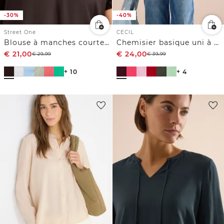
-30%
-40%
Street One
CECIL
Blouse à manches courtes avec turn-up
Chemisier basique uni à manches courtes
€
21,00
€
24,00
€
29,99
€
39,99
+ 10
+ 4