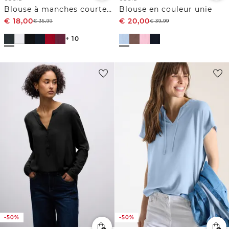
Blouse à manches courtes avec mélange de structures
Blouse en couleur unie
€
18,00
€
20,00
€
35,99
€
39,99
+ 10
-50%
-50%