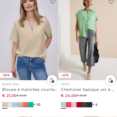
-30%
-40%
Street One
CECIL
Blouse à manches courtes avec turn-up
Chemisier basique uni à manches courtes
€
21,00
€
24,00
€
29,99
€
39,99
+ 10
+ 4