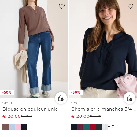
-50%
-50%
CECIL
CECIL
Blouse en couleur unie
Chemisier à manches 3/4 avec col fendu
€
20,00
€
20,00
€
39,99
€
39,99
+ 7