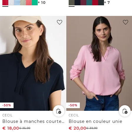
+ 10
+ 7
-50%
-50%
CECIL
CECIL
Blouse à manches courtes avec mélange de structures
Blouse en couleur unie
€
18,00
€
20,00
€
35,99
€
39,99