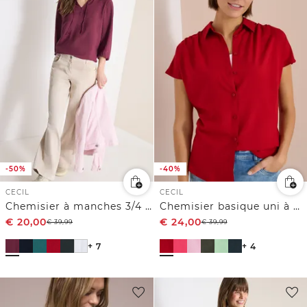
-50%
-40%
CECIL
CECIL
Chemisier à manches 3/4 avec col fendu
Chemisier basique uni à manches courtes
€
20,00
€
24,00
€
39,99
€
39,99
+ 7
+ 4