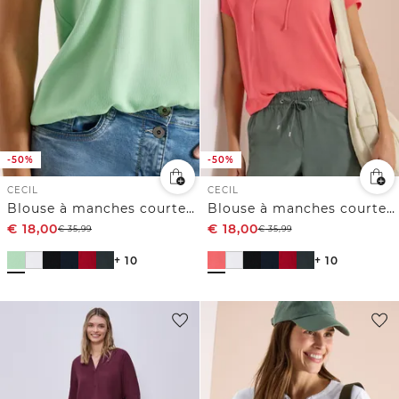
-50%
-50%
CECIL
CECIL
Blouse à manches courtes avec mélange de structures
Blouse à manches courtes avec mélange de structures
€
18,00
€
18,00
€
35,99
€
35,99
+ 10
+ 10