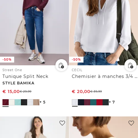
-50%
-50%
Street One
CECIL
Tunique Split Neck
Chemisier à manches 3/4 avec col fendu
STYLE BAMIKA
€
15,00
€
20,00
€
29,99
€
39,99
+ 5
+ 7