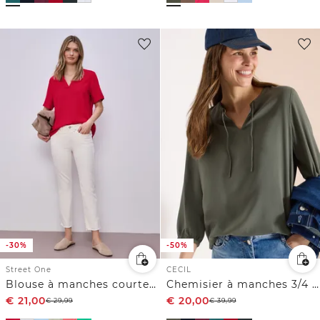
-30%
-50%
Street One
CECIL
Blouse à manches courtes avec turn-up
Chemisier à manches 3/4 avec col fendu
€
21,00
€
20,00
€
29,99
€
39,99