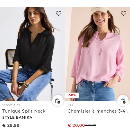
-50%
Street One
CECIL
Tunique Split Neck
Chemisier à manches 3/4 avec col fendu
STYLE BAMIKA
€
29,99
€
20,00
€
39,99