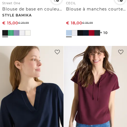
Street One
CECIL
Blouse de base en couleur unie
Blouse à manches courtes avec mélange de structures
STYLE BAMIKA
€
15,00
€
18,00
€
29,99
€
35,99
+ 10