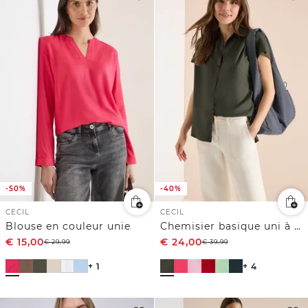
-50%
-40%
CECIL
CECIL
Blouse en couleur unie
Chemisier basique uni à manches courtes
€
15,00
€
24,00
€
29,99
€
39,99
+ 1
+ 4