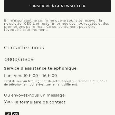
S'INSCRIRE À LA NEWSLETTER
En m'inscrivant, je confirme que je souhaite recevoir la
newsletter CECIL et rester informée des nouveautés et des
promotions par e-mail. Ce consentement peut être
révoqué à tout moment.
Contactez-nous
0800/31809
Service d'assistance téléphonique
Lun.-ven. 10 h 00 – 16 h 00
Tarif de réseau fixe régulier de votre opérateur téléphonique, tarif
de téléphonie mobile éventuellement différent.
Ou envoyez-nous un message:
Vers
le formulaire de contact