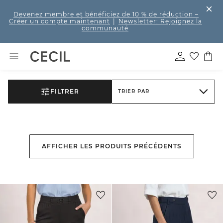
Devenez membre et bénéficiez de 10 % de réduction
–
Créer un compte maintenant
|
Newsletter: Rejoignez la
communauté
FILTRER
TRIER PAR
AFFICHER LES PRODUITS PRÉCÉDENTS