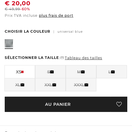
€
20,00
€
49,99
-60%
Prix TVA incluse
plus frais de port
CHOISIR LA COULEUR
|
universal blue
SÉLECTIONNER LA TAILLE
Tableau des tailles
|
XS
S
M
L
XL
XXL
XXXL
AU PANIER