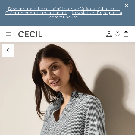
Devenez membre et bénéficiez de 10 % de réduction
–
Créer un compte maintenant
|
Newsletter: Rejoignez la
communauté