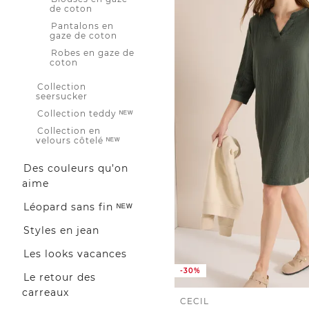
de coton
Pantalons en
gaze de coton
Robes en gaze de
coton
Collection
seersucker
Collection teddy ᴺᴱᵂ
Collection en
velours côtelé ᴺᴱᵂ
Des couleurs qu’on
aime
Léopard sans fin ᴺᴱᵂ
Styles en jean
Les looks vacances
-30%
Le retour des
carreaux
CECIL