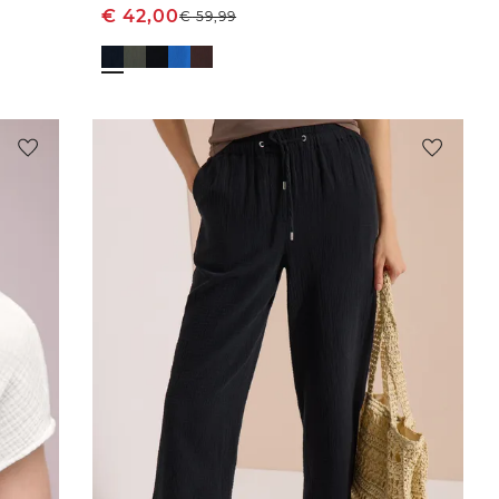
€
42,00
€
59,99