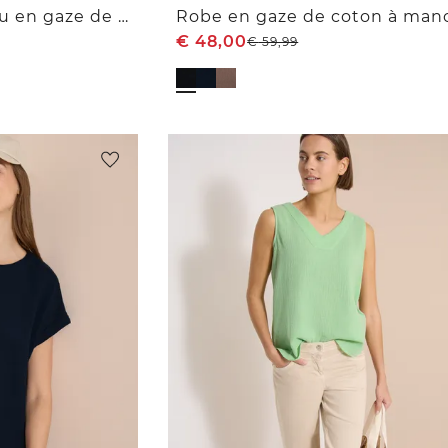
Robe longueur genou en gaze de coton
€
48,00
€
59,99