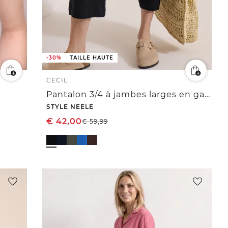
-30%
TAILLE HAUTE
CECIL
Pantalon 3/4 à jambes larges en gaze de coton
STYLE NEELE
€
42,00
€
59,99