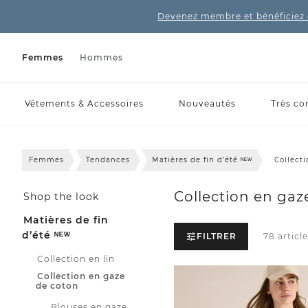
Devenez membre et bénéficiez 
Femmes
Hommes
Vêtements & Accessoires
Nouveautés
Très co
Femmes
Tendances
Matières de fin d’été ᴺᴱᵂ
Collect
Collection en gaz
Shop the look
Matières de fin
d’été ᴺᴱᵂ
FILTRER
78 article
Collection en lin
Collection en gaze
de coton
Blouses en gaze