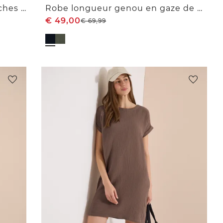
Robe en gaze de coton à manches courtes
Robe longueur genou en gaze de coton
€
49,00
€
69,99