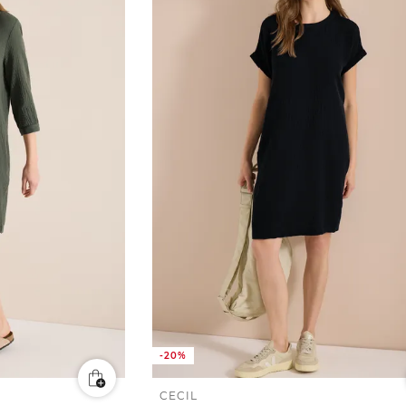
-20%
CECIL