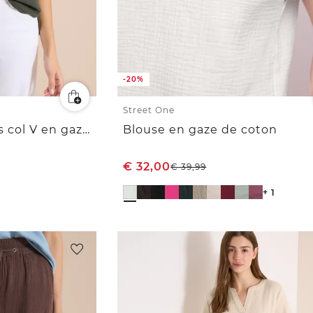
-20%
Street One
Blouse sans manches col V en gaze de coton
Blouse en gaze de coton
€
32,00
€
39,99
+ 1