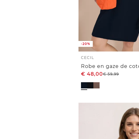
-20%
CECIL
€
48,00
€
59,99