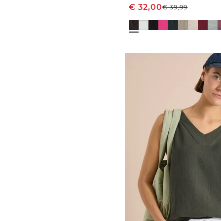
€
32,00
€
39,99