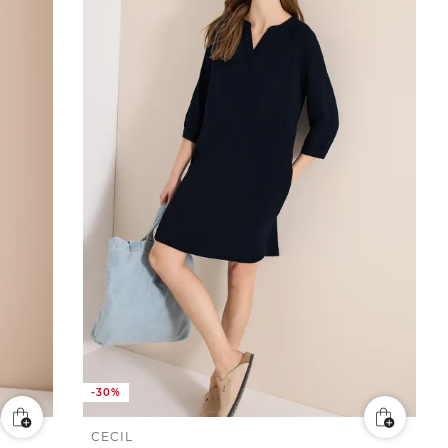
-30%
CECIL