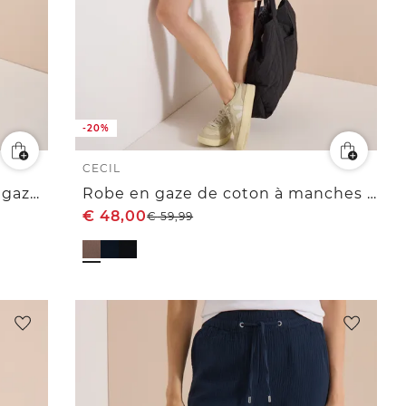
-20%
CECIL
Blouse sans manches col V en gaze de coton
Robe en gaze de coton à manches courtes
€
48,00
€
59,99