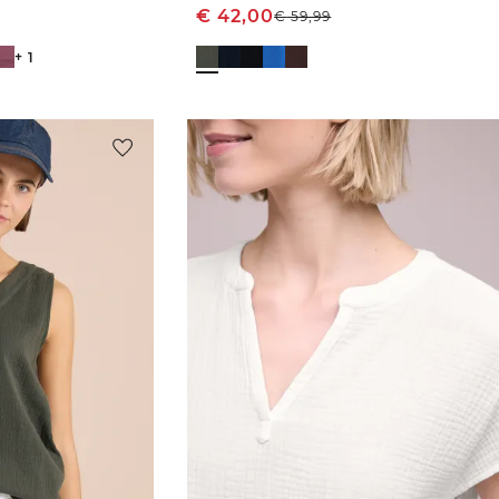
€
42,00
€
59,99
+ 1