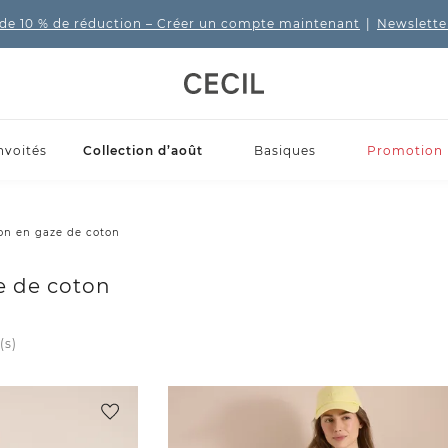
de 10 % de réduction
– Créer un compte maintenant
|
Newslette
nvoités
Collection d’août
Basiques
Promotion
ion en gaze de coton
e de coton
(s)