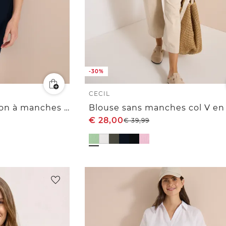
-30%
CECIL
Robe en gaze de coton à manches courtes
€
28,00
€
39,99