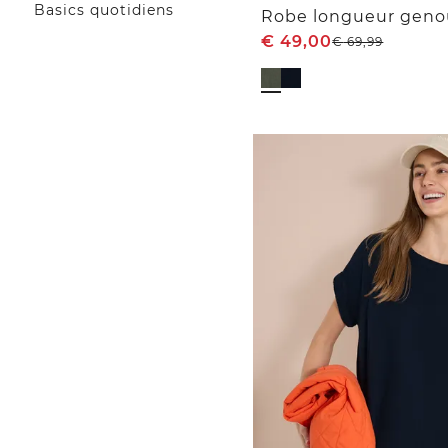
Basics quotidiens
€
49,00
€
69,99