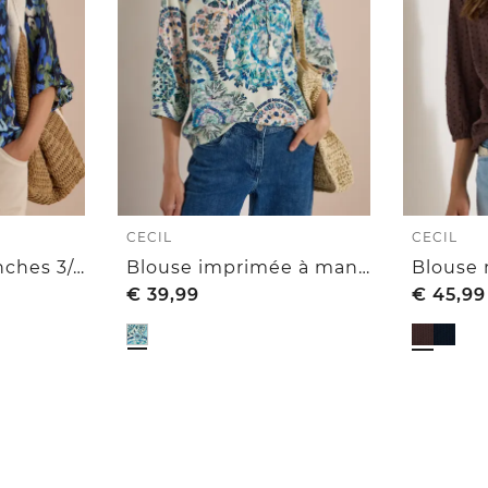
CECIL
CECIL
Chemisier à manches 3/4, ourlets retroussés et imprimé
Blouse imprimée à manches 3/4, à col fendu
€
39,99
€
45,99