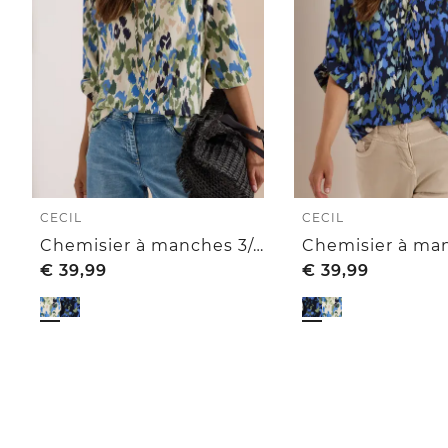
CECIL
CECIL
Chemisier à manches 3/4 avec revers et imprimé
€
39,99
€
39,99