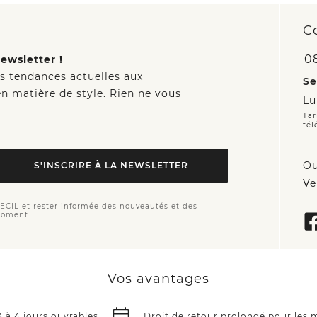
C
0
ewsletter !
es tendances actuelles aux
Se
n matière de style. Rien ne vous
Lu
Tar
tél
Ou
S'INSCRIRE À LA NEWSLETTER
Ve
CECIL et rester informée des nouveautés et des
moment.
Vos avantages
3 à 4 jours ouvrables
Droit de retour prolongé pour les