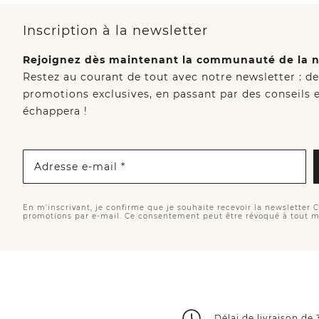
Inscription à la newsletter
Rejoignez dès maintenant la communauté de la n
Restez au courant de tout avec notre newsletter : d
promotions exclusives, en passant par des conseils e
échappera !
Adresse e-mail *
En m'inscrivant, je confirme que je souhaite recevoir la newsletter 
promotions par e-mail. Ce consentement peut être révoqué à tout 
Délai de livraison de 