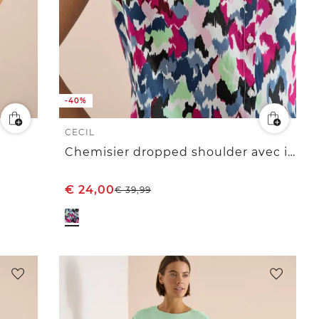
-40%
CECIL
Chemisier dropped shoulder avec imprimé
€
24,00
€
39,99