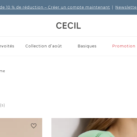
de 10 % de réduction
– Créer un compte maintenant
|
Newslette
nvoités
Collection d’août
Basiques
Promotion
ime
(s)