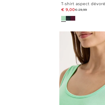
T-shirt aspect dévor
€
9,00
€
29,99