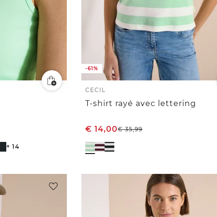
-61%
CECIL
T-shirt rayé avec lettering
€
14,00
€
35,99
+ 14