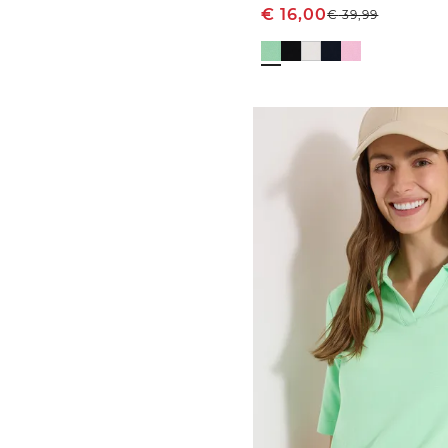
€
16,00
€
39,99