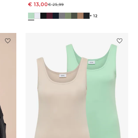
€
13,00
€
25,99
+ 12