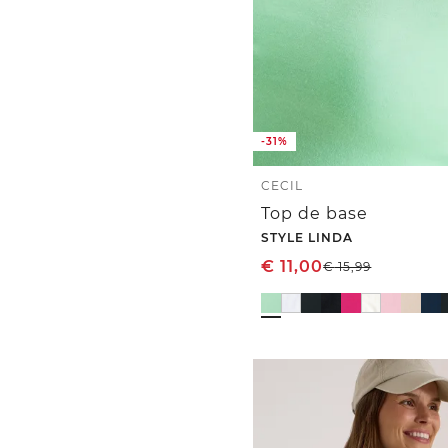
-31%
CECIL
Top de base
STYLE LINDA
€
11,00
€
15,99