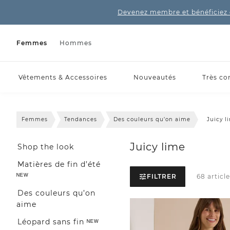
Devenez membre et bénéficiez 
Femmes
Hommes
Vêtements & Accessoires
Nouveautés
Très co
Femmes
Tendances
Des couleurs qu’on aime
Juicy l
Juicy lime
Shop the look
Matières de fin d’été
ᴺᴱᵂ
FILTRER
68 article
Des couleurs qu’on
aime
Léopard sans fin ᴺᴱᵂ