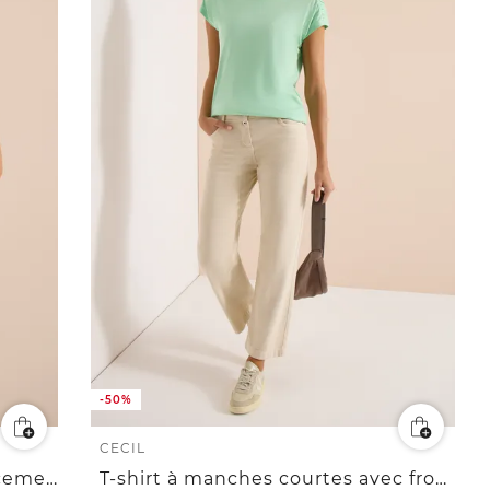
-50%
CECIL
T-shirt col bateau avec empiècement en mesh
T-shirt à manches courtes avec fronces