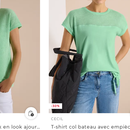
-30%
CECIL
T-shirt avec boatneck en look ajouré