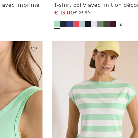
é avec imprimé
€
13,00
€
25,99
+ 2