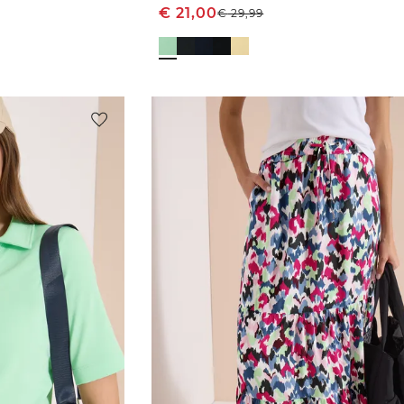
€
21,00
€
29,99