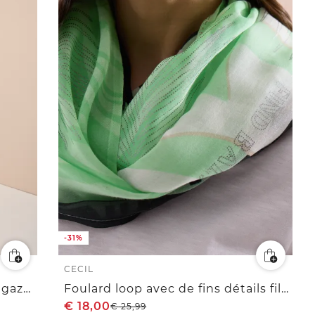
-31%
CECIL
Blouse sans manches col V en gaze de coton
Foulard loop avec de fins détails filmés
€
18,00
€
25,99