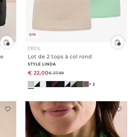
-21%
CECIL
ue
Lot de 2 tops à col rond
STYLE LINDA
€
22,00
€
27,99
+ 2