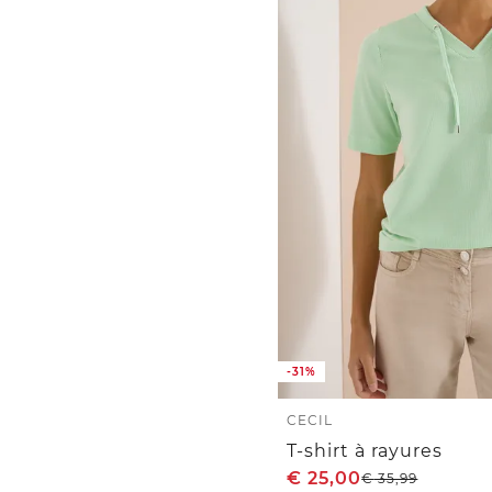
-31%
CECIL
T-shirt à rayures
€
25,00
€
35,99