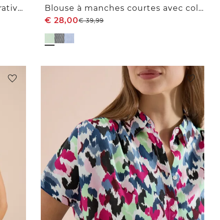
T-shirt col V avec finition décorative ajourée
Blouse à manches courtes avec col fendu et rayures
€
28,00
€
39,99