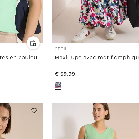
CECIL
Polo à manches courtes en couleur unie
Maxi-jupe avec motif graphiq
€
59,99