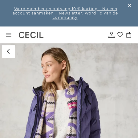
Word member en ontvang 10 % korting
– Nu een
account aanmaken
|
Newsletter: Word lid van de
community