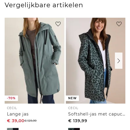
Vergelijkbare artikelen
-70%
NEW
CECIL
CECIL
Lange jas
Softshell-jas met capuchon en luipaardprint
€
39,00
€
139,99
€
129,99