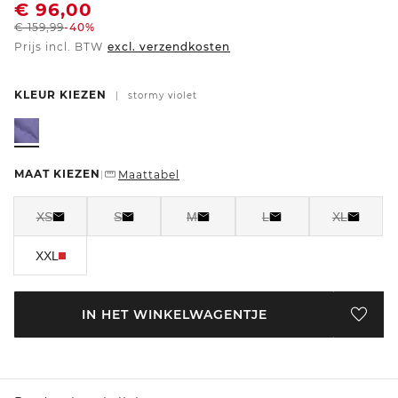
€
96,00
€
159,99
-40%
Prijs incl. BTW
excl. verzendkosten
KLEUR KIEZEN
|
stormy violet
MAAT KIEZEN
Maattabel
|
XS
S
M
L
XL
XXL
IN HET WINKELWAGENTJE