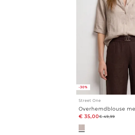
-30%
Street One
€
35,00
€
49,99