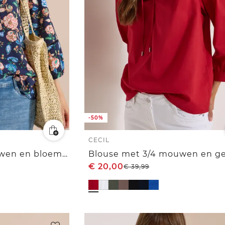
-50%
CECIL
Tuniek met 3/4-mouwen en bloemenpatroon
€
20,00
€
39,99