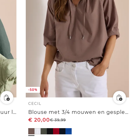
-50%
CECIL
Tuniek met 3/4 mouwen van puur linnen
Blouse met 3/4 mouwen en gespleten hals in effen kleur
€
20,00
€
39,99