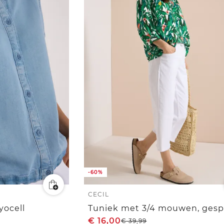
-60%
CECIL
yocell
€
16,00
€
39,99