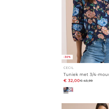
-30%
CECIL
€
32,00
€
45,99