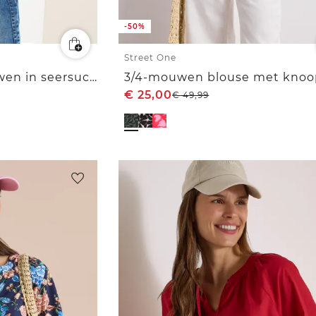
-50%
Street One
blouse met 3/4 mouwen in seersucker kwaliteit
€
25,00
€
49,99