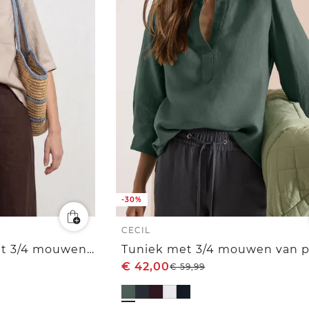
-30%
CECIL
Overhemdblouse met 3/4 mouwen en borstzak
€
42,00
€
59,99