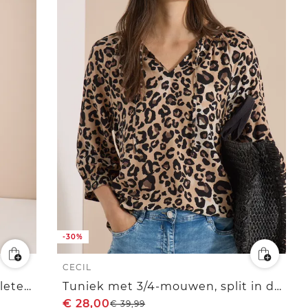
-30%
CECIL
Tuniek met 3/4 mouwen, gespleten hals en print
Tuniek met 3/4-mouwen, split in de hals en print
€
28,00
€
39,99