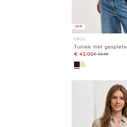
-30%
CECIL
€
42,00
€
59,99