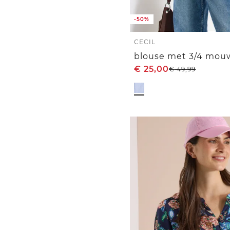
-50%
CECIL
€
25,00
€
49,99