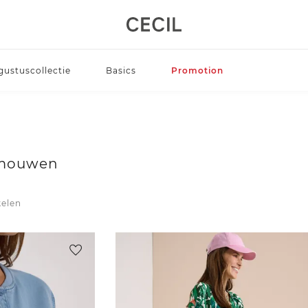
gustuscollectie
Basics
Promotion
-mouwen
kelen