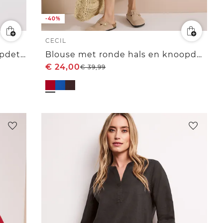
-40%
CECIL
3/4-mouwen blouse met knoopdetail
Blouse met ronde hals en knoopdetail
€
24,00
€
39,99