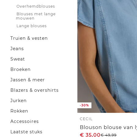
Overhemdblouses
Blouses met lange
mouwen
Lange blouses
Truien & vesten
Jeans
Sweat
Broeken
Jassen & meer
Blazers & overshirts
Jurken
-30%
Rokken
CECIL
Accessoires
Blouson blouse van l
Laatste stuks
€
35,00
€
49,99