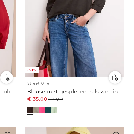
-30%
Street One
Blouse met 3/4 mouwen en gespleten hals in effen kleur
Blouse met gespleten hals van linnenmix
€
35,00
€
49,99