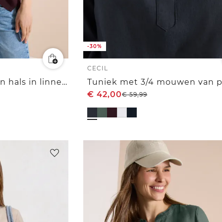
-30%
CECIL
Tuniek met gespleten hals in linnenmix
€
42,00
€
59,99