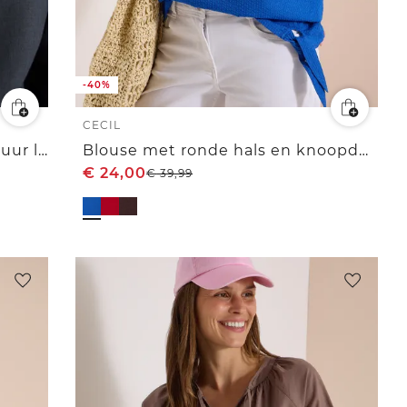
-40%
CECIL
Tuniek met 3/4 mouwen van puur linnen
Blouse met ronde hals en knoopdetail
€
24,00
€
39,99