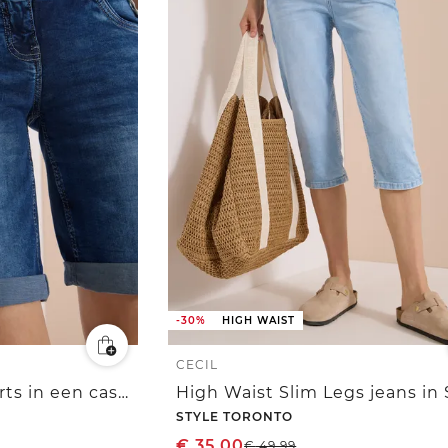
-30%
HIGH WAIST
CECIL
Slim Legs denim shorts in een casual fit
STYLE TORONTO
€
35,00
€
49,99