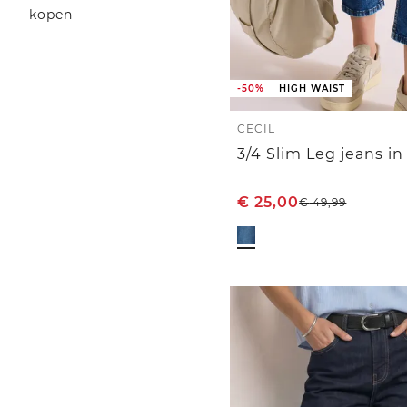
kopen
-50%
HIGH WAIST
CECIL
3/4 Slim Leg jeans in
€
25,00
€
49,99