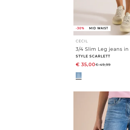
-30%
MID WAIST
CECIL
3/4 Slim Leg jeans in 
STYLE SCARLETT
€
35,00
€
49,99