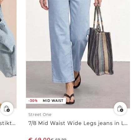
-30%
MID WAIST
Street One
7/8 Wide Legs jeans met opgestikte zakken
7/8 Mid Waist Wide Legs jeans in Loose Fit
€
49,00
€
69,99