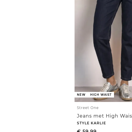
NEW
HIGH WAIST
Street One
STYLE KARLIE
€
59,99