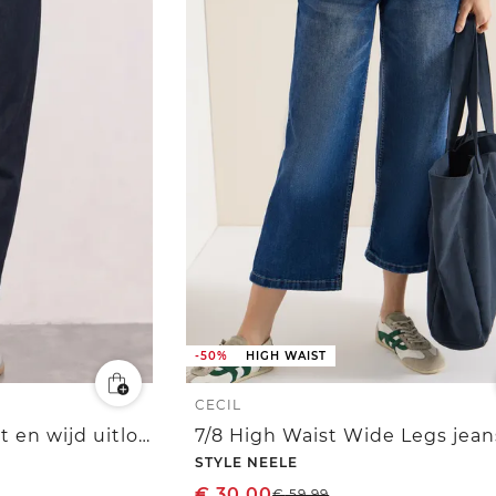
-50%
HIGH WAIST
CECIL
Jeans met High Waist en wijd uitlopende pijpen in een Loose Fit-pasvorm
STYLE NEELE
€
30,00
€
59,99