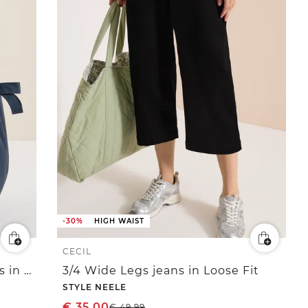
-30%
HIGH WAIST
CECIL
7/8 High Waist Wide Legs jeans in Loose Fit
3/4 Wide Legs jeans in Loose Fit
STYLE NEELE
€
35,00
€
49,99