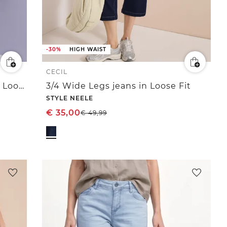
-30%
HIGH WAIST
CECIL
High Waist Barrel Leg Jeans in Loose Fit
3/4 Wide Legs jeans in Loose Fit
STYLE NEELE
€
35,00
€
49,99