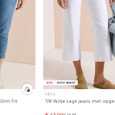
-30%
HIGH WAIST
CECIL
 Slim Fit
€
42,00
€
59,99