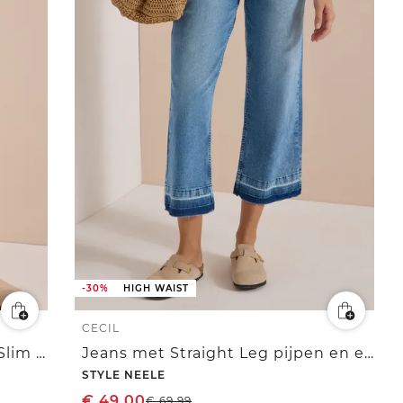
-30%
HIGH WAIST
CECIL
High Waist Slim Legs jeans in Slim Fit
Jeans met Straight Leg pijpen en een rafelige zoom
STYLE NEELE
€
49,00
€
69,99