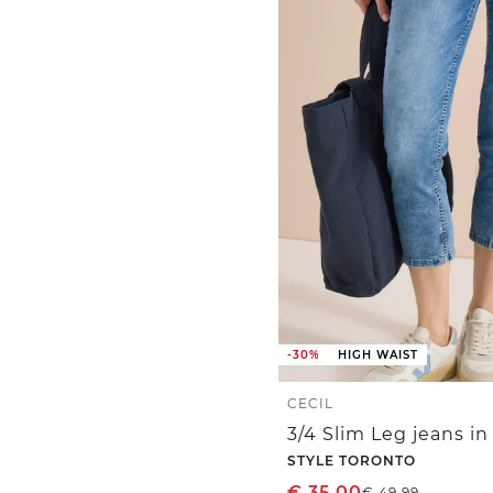
-30%
HIGH WAIST
CECIL
3/4 Slim Leg jeans in
STYLE TORONTO
€
35,00
€
49,99