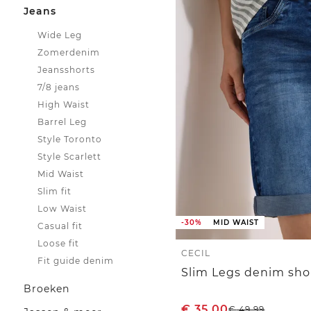
Jeans
Wide Leg
Zomerdenim
Jeansshorts
7/8 jeans
High Waist
Barrel Leg
Style Toronto
Style Scarlett
Mid Waist
Slim fit
Low Waist
-30%
MID WAIST
Casual fit
Loose fit
CECIL
Fit guide denim
Broeken
€
35,00
€
49,99