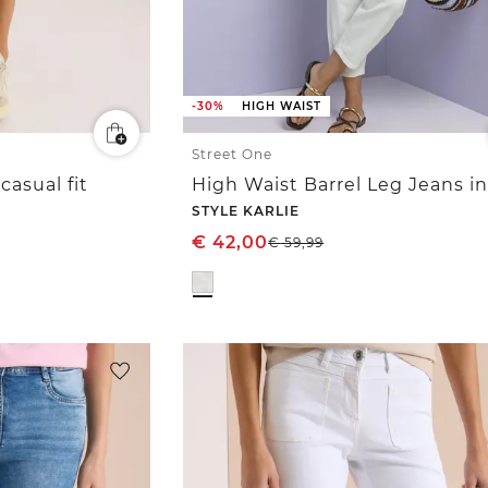
-30%
HIGH WAIST
Street One
casual fit
STYLE KARLIE
€
42,00
€
59,99