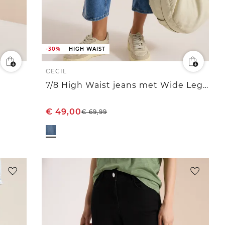
-30%
HIGH WAIST
CECIL
7/8 High Waist jeans met Wide Legs en borduursel
€
49,00
€
69,99