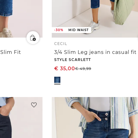
-30%
MID WAIST
CECIL
 Slim Fit
3/4 Slim Leg jeans in casual fit
STYLE SCARLETT
€
35,00
€
49,99